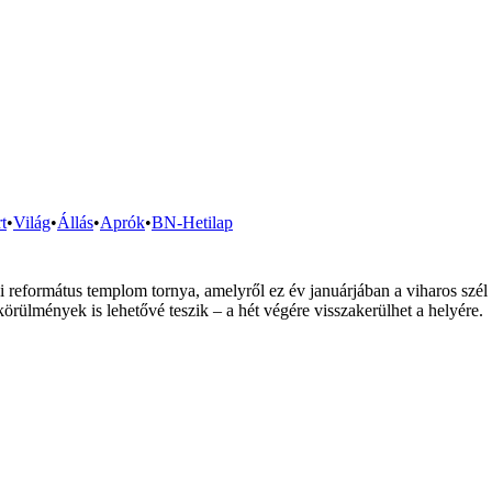
t
•
Világ
•
Állás
•
Aprók
•
BN-Hetilap
 református templom tornya, amelyről ez év januárjában a viharos szél 
örülmények is lehetővé teszik – a hét végére visszakerülhet a helyére.