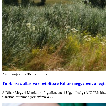
2026. augusztus 06., csütörtök
Több száz állás vár betöltésre Bihar megyében, a leg
A Bihar Megyei Munkaerő-foglalkoztatási Ügynökség (AJOFM) közlemé
a szabad munkahelyek száma 433.