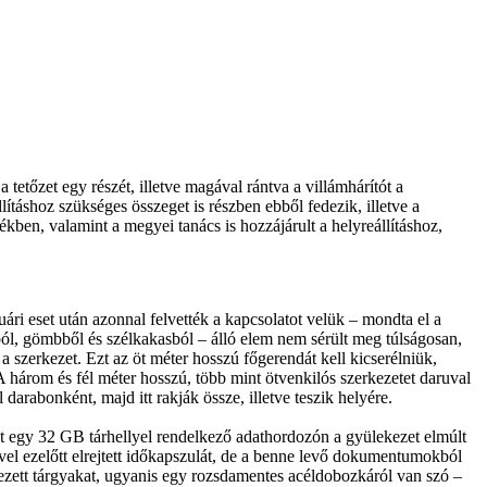
tetőzet egy részét, illetve magával rántva a villámhárítót a
ításhoz szükséges összeget is részben ebből fedezik, illetve a
kben, valamint a megyei tanács is hozzájárult a helyreállításhoz,
ári eset után azonnal felvették a kapcsolatot velük – mondta el a
ból, gömbből és szélkakasból – álló elem nem sérült meg túlságosan,
 a szerkezet. Ezt az öt méter hosszú főgerendát kell kicserélniük,
három és fél méter hosszú, több mint ötvenkilós szerkezetet daruval
arabonként, majd itt rakják össze, illetve teszik helyére.
int egy 32 GB tárhellyel rendelkező adathordozón a gyülekezet elmúlt
vel ezelőtt elrejtett időkapszulát, de a benne levő dokumentumokból
zett tárgyakat, ugyanis egy rozsdamentes acéldobozkáról van szó –