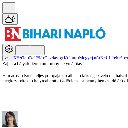
Közélet
•
Belföld
•
Gazdaság
•
Kultúra
•
Megyejáró
•
Kék hírek
•
Spor
24H
Zajlik a bályoki templomtorony helyreállítása
Hamarosan ismét teljes pompájában állhat a község szívében a bályoki
megkezdődtek, a helyreállított díszítőelem – amennyiben az időjárási k