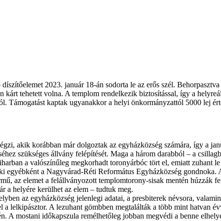
szítőelemet 2023. január 18-án sodorta le az erős szél. Behorpasztva a 
rt tehetett volna. A templom rendelkezik biztosítással, így a helyreáll
rtól. Támogatást kaptak ugyanakkor a helyi önkormányzattól 5000 lej érté
végzi, akik korábban már dolgoztak az egyházközség számára, így a janu
séhez szükséges állvány felépítését. Maga a három darabból – a csillag
viharban a valószínűleg megkorhadt toronyárbóc tört el, emiatt zuhant le
 aki egyébként a Nagyvárad-Réti Református Egyházközség gondnoka. A 
mű, az elemet a felállványozott templomtorony-sisak mentén húzzák fel d
r a helyére kerülhet az elem – tudtuk meg.
melyben az egyházközség jelenlegi adatai, a presbiterek névsora, valam
 a lelkipásztor. A lezuhant gömbben megtalálták a több mint hatvan év
n. A mostani időkapszula remélhetőleg jobban megvédi a benne elhelye