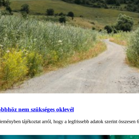
többhöz nem szükséges oklevél
nyben tájékoztat arról, hogy a legfrissebb adatok szerint összesen 