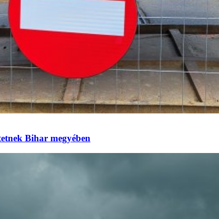
eztetnek Bihar megyében