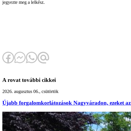
jegyezte meg a lelkész.
A rovat további cikkei
2026. augusztus 06., csütörtök
Újabb forgalomkorlátozások Nagyváradon, ezeket az 