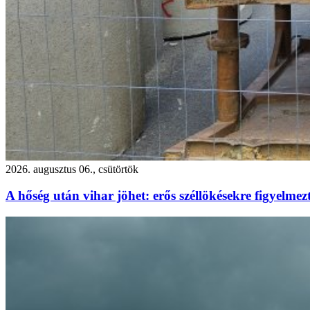
2026. augusztus 06., csütörtök
A hőség után vihar jöhet: erős széllökésekre figyelm