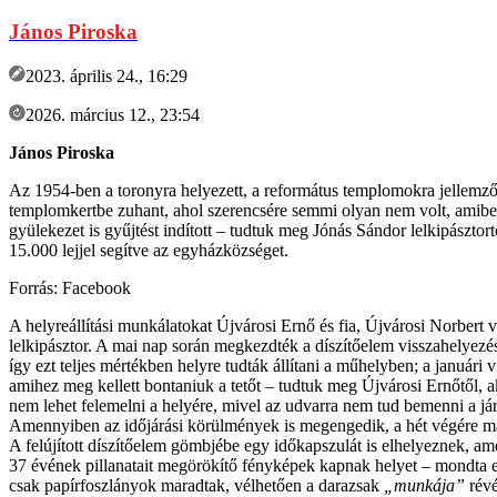
János Piroska
2023. április 24., 16:29
2026. március 12., 23:54
János Piroska
Az 1954-ben a toronyra helyezett, a református templomokra jellemző dí
templomkertbe zuhant, ahol szerencsére semmi olyan nem volt, amiben ká
gyülekezet is gyűjtést indított – tudtuk meg Jónás Sándor lelkipászto
15.000 lejjel segítve az egyházközséget.
Forrás: Facebook
A helyreállítási munkálatokat Újvárosi Ernő és fia, Újvárosi Norbert 
lelkipásztor. A mai nap során megkezdték a díszítőelem visszahelyezé
így ezt teljes mértékben helyre tudták állítani a műhelyben; a januári 
amihez meg kellett bontaniuk a tetőt – tudtuk meg Újvárosi Ernőtől,
nem lehet felemelni a helyére, mivel az udvarra nem tud bemenni a jár
Amennyiben az időjárási körülmények is megengedik, a hét végére má
A felújított díszítőelem gömbjébe egy időkapszulát is elhelyeznek, a
37 évének pillanatait megörökítő fényképek kapnak helyet – mondta el
csak papírfoszlányok maradtak, vélhetően a darazsak
„munkája”
révé