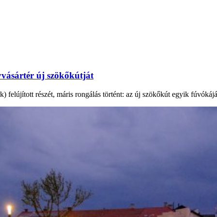
vásártér új szökőkútját
elújított részét, máris rongálás történt: az új szökőkút egyik fúvókáját