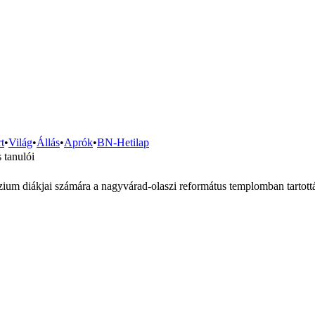
t
•
Világ
•
Állás
•
Aprók
•
BN-Hetilap
 tanulói
 diákjai számára a nagyvárad-olaszi református templomban tartották