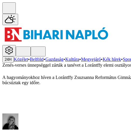
Közélet
•
Belföld
•
Gazdaság
•
Kultúra
•
Megyejáró
•
Kék hírek
•
Spor
24H
Zenés-verses ünnepséggel zárták a tanévet a Lorántffy elemi osztályos
A hagyományokhoz híven a Lorántffy Zsuzsanna Református Gimnázium
búcsúztak egy időre.