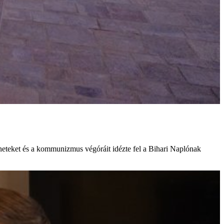
éneteket és a kommunizmus végóráit idézte fel a Bihari Naplónak