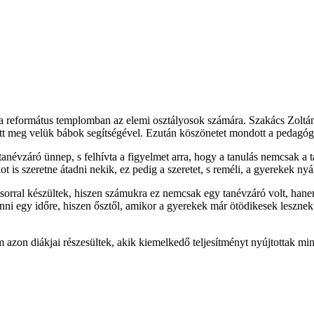
tt a református templomban az elemi osztályosok számára. Szakács Zoltá
etett meg velük bábok segítségével. Ezután köszönetet mondott a pedagó
évzáró ünnep, s felhívta a figyelmet arra, hogy a tanulás nemcsak a ta
kot is szeretne átadni nekik, ez pedig a szeretet, s reméli, a gyerekek n
orral készültek, hiszen számukra ez nemcsak egy tanévzáró volt, hane
ni egy időre, hiszen ősztől, amikor a gyerekek már ötödikesek lesznek, ú
zon diákjai részesültek, akik kiemelkedő teljesítményt nyújtottak min