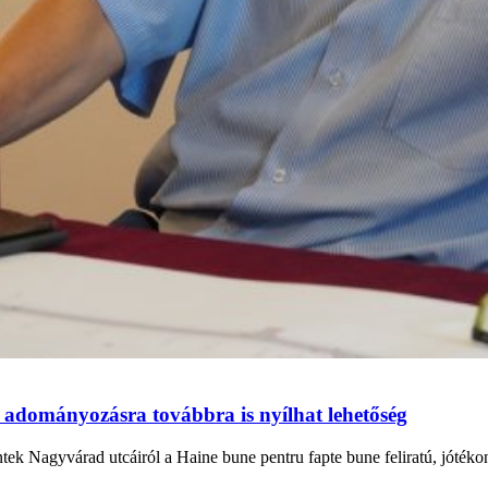
 adományozásra továbbra is nyílhat lehetőség
ntek Nagyvárad utcáiról a Haine bune pentru fapte bune feliratú, jóték