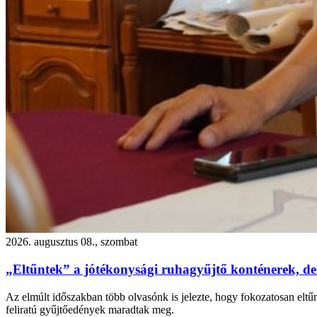
2026. augusztus 08., szombat
„Eltűntek” a jótékonysági ruhagyűjtő konténerek, de
Az elmúlt időszakban több olvasónk is jelezte, hogy fokozatosan eltű
feliratú gyűjtőedények maradtak meg.