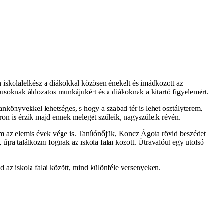
n iskolalelkész a diákokkal közösen énekelt és imádkozott az
gusoknak áldozatos munkájukért és a diákoknak a kitartó figyelemért.
nkönyvekkel lehetséges, s hogy a szabad tér is lehet osztályterem,
yáron is érzik majd ennek melegét szüleik, nagyszüleik révén.
m az elemis évek vége is. Tanítónőjük, Koncz Ágota rövid beszédet
jra találkozni fognak az iskola falai között. Útravalóul egy utolsó
d az iskola falai között, mind különféle versenyeken.