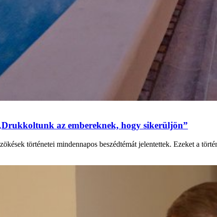
„Drukkoltunk az embereknek, hogy sikerüljön”
zökések történetei mindennapos beszédtémát jelentettek. Ezeket a tört