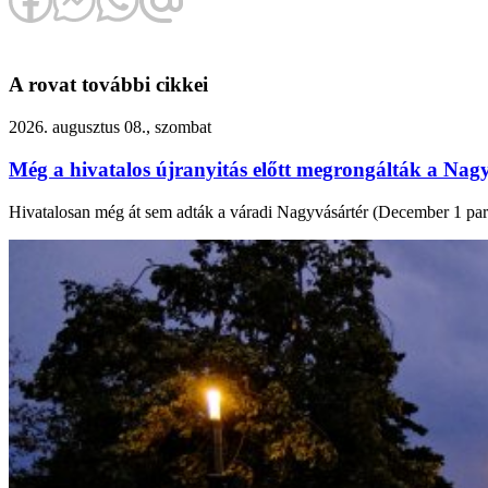
A rovat további cikkei
2026. augusztus 08., szombat
Még a hivatalos újranyitás előtt megrongálták a Nagy
Hivatalosan még át sem adták a váradi Nagyvásártér (December 1 park) f