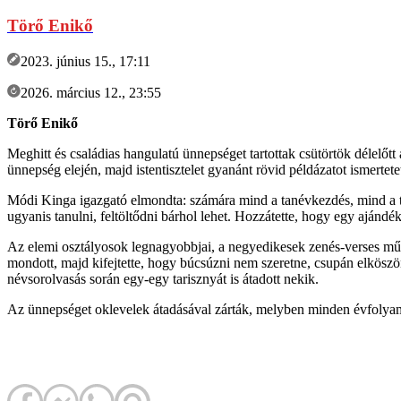
Törő Enikő
2023. június 15., 17:11
2026. március 12., 23:55
Törő Enikő
Meghitt és családias hangulatú ünnepséget tartottak csütörtök délelő
ünnepség elején, majd istentisztelet gyanánt rövid példázatot ismert
Módi Kinga igazgató elmondta: számára mind a tanévkezdés, mind a tan
ugyanis tanulni, feltöltődni bárhol lehet. Hozzátette, hogy egy ajándé
Az elemi osztályosok legnagyobbjai, a negyedikesek zenés-verses műs
mondott, majd kifejtette, hogy búcsúzni nem szeretne, csupán elköszön
névsorolvasás során egy-egy tarisznyát is átadott nekik.
Az ünnepséget oklevelek átadásával zárták, melyben minden évfolyam a