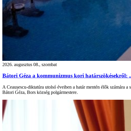
2026. augusztus 08., szombat
Bátori Géza a kommunizmus kori határszökésekről: 
A Ceaușescu-diktatúra utolsó éveiben a határ mentén élők számára a s
Bátori Géza, Bors község polgármestere.