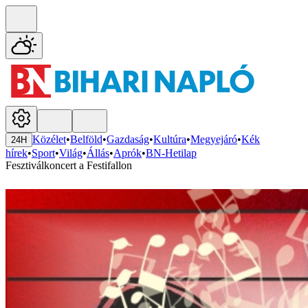
Közélet
•
Belföld
•
Gazdaság
•
Kultúra
•
Megyejáró
•
Kék
24H
hírek
•
Sport
•
Világ
•
Állás
•
Aprók
•
BN-Hetilap
Fesztiválkoncert a Festifallon