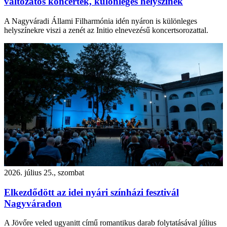
változatos koncertek, különleges helyszínek
A Nagyváradi Állami Filharmónia idén nyáron is különleges
helyszínekre viszi a zenét az Initio elnevezésű koncertsorozattal.
2026. július 25., szombat
Elkezdődött az idei nyári színházi fesztivál
Nagyváradon
A Jövőre veled ugyanitt című romantikus darab folytatásával július