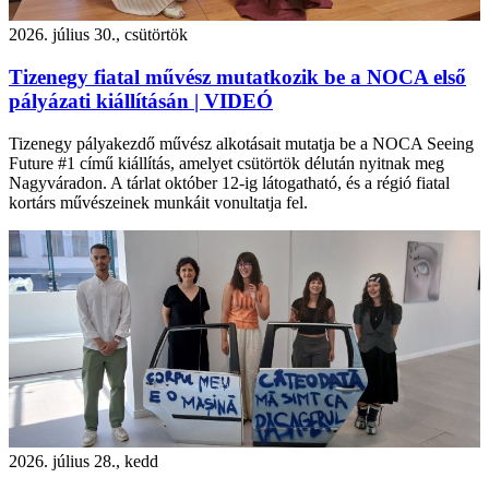
2026. július 30., csütörtök
Tizenegy fiatal művész mutatkozik be a NOCA első
pályázati kiállításán | VIDEÓ
Tizenegy pályakezdő művész alkotásait mutatja be a NOCA Seeing
Future #1 című kiállítás, amelyet csütörtök délután nyitnak meg
Nagyváradon. A tárlat október 12-ig látogatható, és a régió fiatal
kortárs művészeinek munkáit vonultatja fel.
2026. július 28., kedd