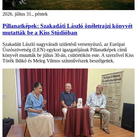
2026. július 31., péntek
Pillanatképek: Szakadáti László önéletrajzi könyvét
mutatták be a Kiss Stúdióban
Szakadáti László nagyváradi születésű versenyúszó, az Európai
Úszószövetség (LEN) egykori igazgatójának Pillanatképek című
könyvét mutatták be július 30-án, csütörtökön este. A szerzővel Kiss
Törék Ildikó és Meleg Vilmos színművészek beszélgettek.