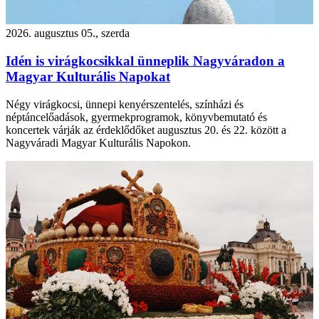
2026. augusztus 05., szerda
Idén is virágkocsikkal ünneplik Nagyváradon a
Magyar Kulturális Napokat
Négy virágkocsi, ünnepi kenyérszentelés, színházi és
néptáncelőadások, gyermekprogramok, könyvbemutató és
koncertek várják az érdeklődőket augusztus 20. és 22. között a
Nagyváradi Magyar Kulturális Napokon.