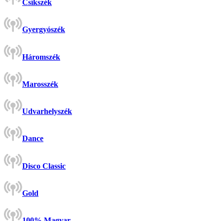
Csíkszék
Gyergyószék
Háromszék
Marosszék
Udvarhelyszék
Dance
Disco Classic
Gold
100% Magyar