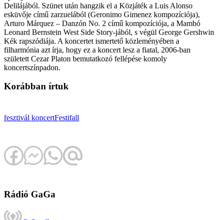
Delilájából. Szünet után hangzik el a Közjáték a Luis Alonso
esküvője című zarzuelából (Geronimo Gimenez kompozíciója),
Arturo Márquez – Danzón No. 2 című kompozíciója, a Mambó
Leonard Bernstein West Side Story-jából, s végül George Gershwin
Kék rapszódiája. A koncertet ismertető közleményében a
filharmónia azt írja, hogy ez a koncert lesz a fiatal, 2006-ban
született Cezar Platon bemutatkozó fellépése komoly
koncertszínpadon.
Korábban írtuk
fesztivál
koncert
Festifall
Rádió GaGa