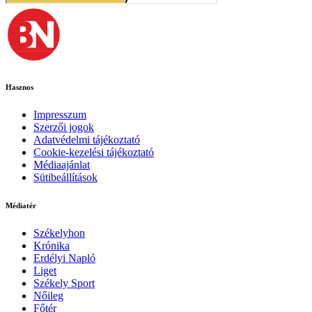
Hasznos
Impresszum
Szerzői jogok
Adatvédelmi tájékoztató
Cookie-kezelési tájékoztató
Médiaajánlat
Sütibeállítások
Médiatér
Székelyhon
Krónika
Erdélyi Napló
Liget
Székely Sport
Nőileg
Főtér