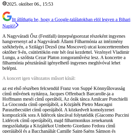
2025. október 06., 15:53
Itt állíthatja be, hogy a Google-találatokban elöl legyen a Bihari
Napló!
A Nagyváradi Ősz (Festifall) ünnepségsorozat részeként ingyenes
hangversenyt ad a Nagyváradi Állami Filharmónia az intézmény
székhelyén, a Szilágyi Dezső (ma Moscovei) utcai koncertteremben
október 9-én, csütörtökön este hét órai kezdettel. Vezényel Vladimir
Lungu, a szólista Cezar Platon zongoraművész lesz. A koncertre a
filharmónia pénztáránál igényelhető ingyenes meghívóval lehet
belépni.
A koncert igen változatos műsort kínál:
az est első részében felcsendül Franz von Suppé Könnyűlovasság
című művének nyitánya, Jacques Offenbach Barcarolle-ja a
Hoffmann meséi című operából, Az órák tánca Amilcare Ponchielli
La Gioconda című operájából, a Közjáték Pietro Mascagni
Parasztbecsület című operájából. A közkedvelt komolyzenei
kompozíciók sora A lidércek táncával folytatódik (Giacomo Puccini
Lidércek című operájából), majd filharmonikus zenekarunk
megszólaltatja a Közjátékot Umberto Giordano Fedora című
operájából és a Bacchanáliát Camille Saint-Saëns Sámson és