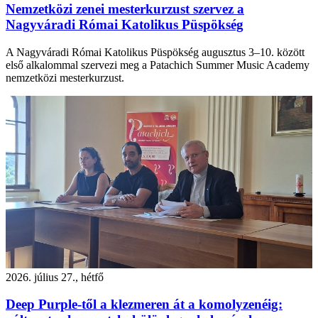
Nemzetközi zenei mesterkurzust szervez a
Nagyváradi Római Katolikus Püspökség
A Nagyváradi Római Katolikus Püspökség augusztus 3–10. között
első alkalommal szervezi meg a Patachich Summer Music Academy
nemzetközi mesterkurzust.
2026. július 27., hétfő
Deep Purple-től a klezmeren át a komolyzenéig: