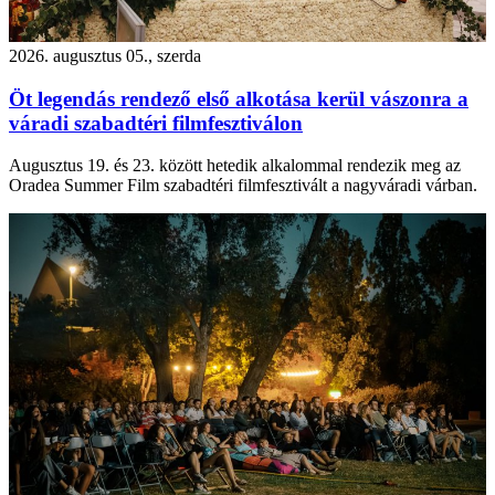
2026. augusztus 05., szerda
Öt legendás rendező első alkotása kerül vászonra a
váradi szabadtéri filmfesztiválon
Augusztus 19. és 23. között hetedik alkalommal rendezik meg az
Oradea Summer Film szabadtéri filmfesztivált a nagyváradi várban.