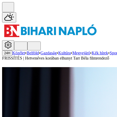
Közélet
•
Belföld
•
Gazdaság
•
Kultúra
•
Megyejáró
•
Kék hírek
•
Spor
24H
FRISSÍTÉS | Hetvenéves korában elhunyt Tarr Béla filmrendező