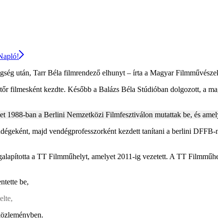
 Napló!
egség után, Tarr Béla filmrendező elhunyt – írta a Magyar Filmművész
atőr filmesként kezdte. Később a Balázs Béla Stúdióban dolgozott, a mag
yet 1988-ban a Berlini Nemzetközi Filmfesztiválon mutattak be, és amely 
geként, majd vendégprofesszorként kezdett tanítani a berlini DFFB-n
lapította a TT Filmműhelyt, amelyet 2011-ig vezetett. A TT Filmműhel
ntette be,
elte,
a közleményben.