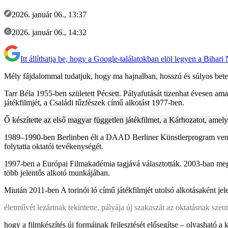
2026. január 06., 13:37
2026. január 06., 14:32
Itt állíthatja be, hogy a Google-találatokban elöl legyen a Bihari
Mély fájdalommal tudatjuk, hogy ma hajnalban, hosszú és súlyos bet
Tarr Béla 1955-ben született Pécsett. Pályafutását tizenhat évesen am
játékfilmjét, a Családi tűzfészek című alkotást 1977-ben.
Ő készítette az első magyar független játékfilmet, a Kárhozatot, amel
1989–1990-ben Berlinben élt a DAAD Berliner Künstlerprogram vendé
folytatta oktatói tevékenységét.
1997-ben a Európai Filmakadémia tagjává választották. 2003-ban mega
több jelentős alkotó munkájában.
Miután 2011-ben A torinói ló című játékfilmjét utolsó alkotásaként jele
életművét lezártnak tekintette, pályája új szakaszát az oktatásnak szent
hogy a filmkészítés új formáinak fejlesztését elősegítse – olvasható 