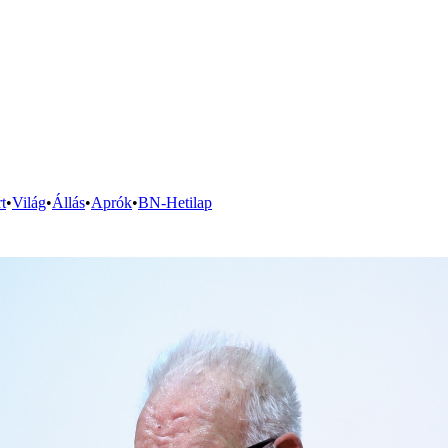
t
•
Világ
•
Állás
•
Aprók
•
BN-Hetilap