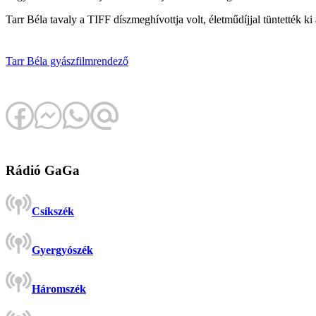
Tarr Béla tavaly a TIFF díszmeghívottja volt, életműdíjjal tüntették ki
Tarr Béla
gyász
filmrendező
Rádió GaGa
Csíkszék
Gyergyószék
Háromszék