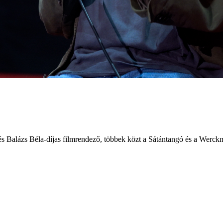
 Balázs Béla-díjas filmrendező, többek közt a Sátántangó és a Werckm