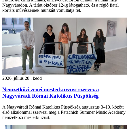
Nagyváradon. A tárlat október 12-ig látogatható, és a régió fiatal
kortárs művészeinek munkáit vonultatja fel.
2026. július 28., kedd
Nemzetközi zenei mesterkurzust szervez a
Nagyváradi Római Katolikus Püspökség
A Nagyváradi Római Katolikus Püspökség augusztus 3–10. között
első alkalommal szervezi meg a Patachich Summer Music Academy
nemzetközi mesterkurzust.