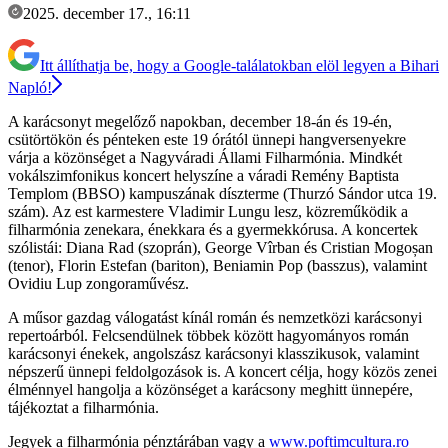
2025. december 17., 16:11
Itt állíthatja be, hogy a Google-találatokban elöl legyen a Bihari
Napló!
A karácsonyt megelőző napokban, december 18-án és 19-én,
csütörtökön és pénteken este 19 órától ünnepi hangversenyekre
várja a közönséget a Nagyváradi Állami Filharmónia. Mindkét
vokálszimfonikus koncert helyszíne a váradi Remény Baptista
Templom (BBSO) kampuszának díszterme (Thurzó Sándor utca 19.
szám). Az est karmestere Vladimir Lungu lesz, közreműködik a
filharmónia zenekara, énekkara és a gyermekkórusa. A koncertek
szólistái: Diana Rad (szoprán), George Vîrban és Cristian Mogoșan
(tenor), Florin Estefan (bariton), Beniamin Pop (basszus), valamint
Ovidiu Lup zongoraművész.
A műsor gazdag válogatást kínál román és nemzetközi karácsonyi
repertoárból. Felcsendülnek többek között hagyományos román
karácsonyi énekek, angolszász karácsonyi klasszikusok, valamint
népszerű ünnepi feldolgozások is. A koncert célja, hogy közös zenei
élménnyel hangolja a közönséget a karácsony meghitt ünnepére,
tájékoztat a filharmónia.
Jegyek a filharmónia pénztárában vagy a
www.poftimcultura.ro