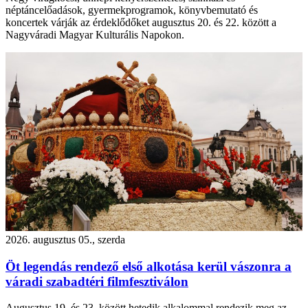
néptáncelőadások, gyermekprogramok, könyvbemutató és
koncertek várják az érdeklődőket augusztus 20. és 22. között a
Nagyváradi Magyar Kulturális Napokon.
2026. augusztus 05., szerda
Öt legendás rendező első alkotása kerül vászonra a
váradi szabadtéri filmfesztiválon
Augusztus 19. és 23. között hetedik alkalommal rendezik meg az