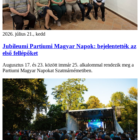
2026. július 21., kedd
Jubileumi Partiumi Magyar Napok: bejelentették az
első fellépőket
Augusztus 17. és 23. között immár 25. alkalommal rendezik meg a
Partiumi Magyar Napokat Szatmárnémetiben.