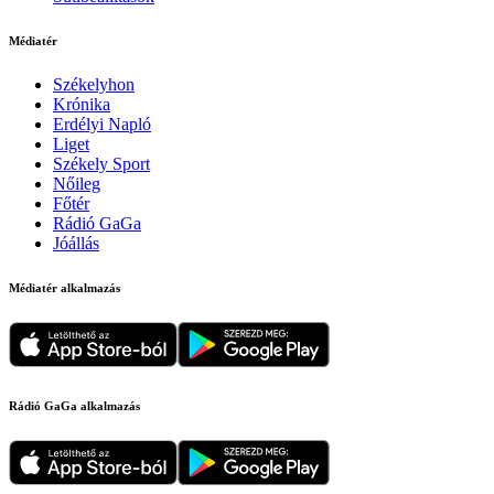
Médiatér
Székelyhon
Krónika
Erdélyi Napló
Liget
Székely Sport
Nőileg
Főtér
Rádió GaGa
Jóállás
Médiatér alkalmazás
Rádió GaGa alkalmazás