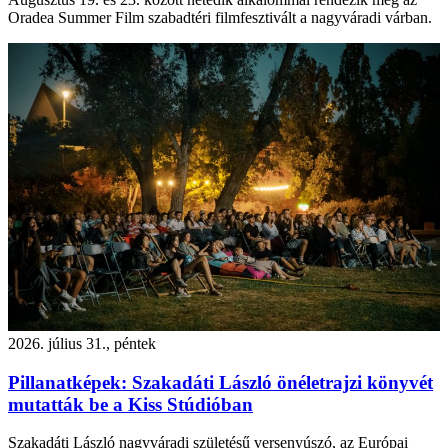
Oradea Summer Film szabadtéri filmfesztivált a nagyváradi várban.
2026. július 31., péntek
Pillanatképek: Szakadáti László önéletrajzi könyvét
mutatták be a Kiss Stúdióban
Szakadáti László nagyváradi születésű versenyúszó, az Európai