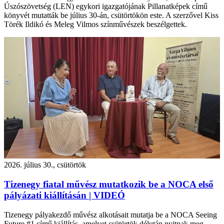
Úszószövetség (LEN) egykori igazgatójának Pillanatképek című
könyvét mutatták be július 30-án, csütörtökön este. A szerzővel Kiss
Törék Ildikó és Meleg Vilmos színművészek beszélgettek.
2026. július 30., csütörtök
Tizenegy fiatal művész mutatkozik be a NOCA első
pályázati kiállításán | VIDEÓ
Tizenegy pályakezdő művész alkotásait mutatja be a NOCA Seeing
Future #1 című kiállítás, amelyet csütörtök délután nyitnak meg