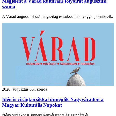
Megjelent a Várad kulturális folyóirat augusztusi
száma
A Várad augusztusi száma gazdag és sokszínű anyaggal jelentkezik.
2026. augusztus 05., szerda
Idén is virágkocsikkal ünneplik Nagyváradon a
Magyar Kulturális Napokat
Négy virágkocsi, ünnepi kenyérszentelés, színházi és