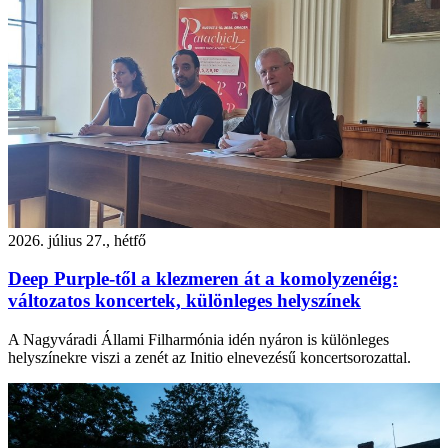
2026. július 27., hétfő
Deep Purple-től a klezmeren át a komolyzenéig:
változatos koncertek, különleges helyszínek
A Nagyváradi Állami Filharmónia idén nyáron is különleges
helyszínekre viszi a zenét az Initio elnevezésű koncertsorozattal.