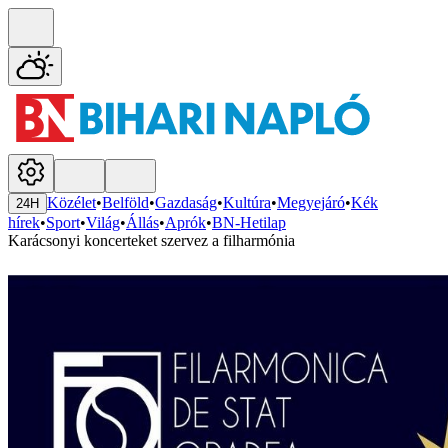
Közélet
•
Belföld
•
Gazdaság
•
Kultúra
•
Megyejáró
•
Kék
24H
hírek
•
Sport
•
Világ
•
Állás
•
Aprók
•
BN-Hetilap
Karácsonyi koncerteket szervez a filharmónia