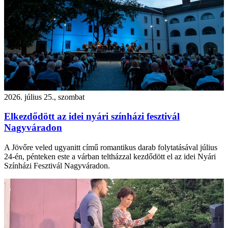
2026. július 25., szombat
Elkezdődött az idei nyári színházi fesztivál
Nagyváradon
A Jövőre veled ugyanitt című romantikus darab folytatásával július
24-én, pénteken este a várban teltházzal kezdődött el az idei Nyári
Színházi Fesztivál Nagyváradon.