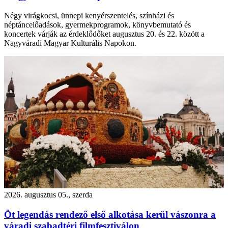
Négy virágkocsi, ünnepi kenyérszentelés, színházi és
néptáncelőadások, gyermekprogramok, könyvbemutató és
koncertek várják az érdeklődőket augusztus 20. és 22. között a
Nagyváradi Magyar Kulturális Napokon.
2026. augusztus 05., szerda
Öt legendás rendező első alkotása kerül vászonra a
váradi szabadtéri filmfesztiválon