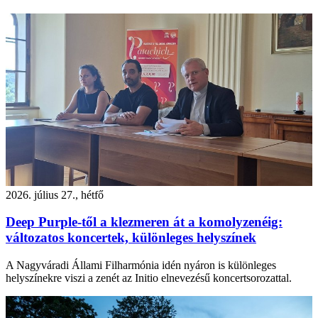
2026. július 27., hétfő
Deep Purple-től a klezmeren át a komolyzenéig:
változatos koncertek, különleges helyszínek
A Nagyváradi Állami Filharmónia idén nyáron is különleges
helyszínekre viszi a zenét az Initio elnevezésű koncertsorozattal.