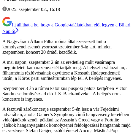
2025. szeptember 02., 16:18
Itt állíthatja be, hogy a Google-találatokban elöl legyen a Bihari
Napló!
A Nagyváradi Állami Filharmónia által szervezett Initio
komolyzenei eseménysorozat szeptember 5-ig tart, minden
szeptemberi koncert 20 órától kezdődik.
A mai napon, szeptember 2-án az eredetileg múlt vasárnapra
meghirdetett kamarazene-estét tartják meg. A helyszín változatlan, a
filharmónia rézfúvósainak együttese a Kossuth (Independenței)
utcán, a Körös-parti amfiteátrumban lép fel. A belépés ingyenes.
Szeptember 3-án a római katolikus püspöki palota kertjében Victor
Sandu csellóművész ad elő J. S. Bach-műveket. A belépés erre a
koncertre is ingyenes.
A fesztivál zárókoncertje szeptember 5-én lesz a vár Fejedelmi
udvarában, ahol a Gamer’s Symphony című hangverseny keretében
videójátékok zenéi, például az Assasin’s Creed vagy a Fortnite
játékok hanganyagainak komolyzenei feldolgozásai hangzanak majd
el: vezényel Stefan Geiger, szólót énekel Ancuța Măslină-Pop