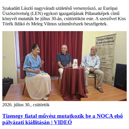
Szakadáti László nagyváradi születésű versenyúszó, az Európai
Úszószövetség (LEN) egykori igazgatójának Pillanatképek című
könyvét mutatták be július 30-án, csütörtökön este. A szerzővel Kiss
Törék Ildikó és Meleg Vilmos színművészek beszélgettek.
2026. július 30., csütörtök
Tizenegy fiatal művész mutatkozik be a NOCA első
pályázati kiállításán | VIDEÓ