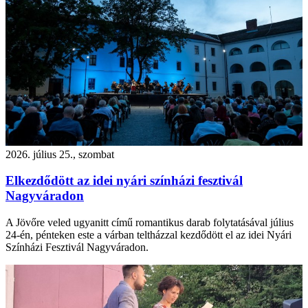
2026. július 25., szombat
Elkezdődött az idei nyári színházi fesztivál
Nagyváradon
A Jövőre veled ugyanitt című romantikus darab folytatásával július
24-én, pénteken este a várban teltházzal kezdődött el az idei Nyári
Színházi Fesztivál Nagyváradon.