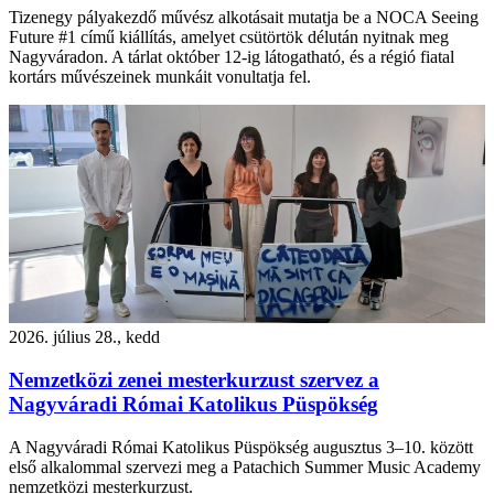
Tizenegy pályakezdő művész alkotásait mutatja be a NOCA Seeing
Future #1 című kiállítás, amelyet csütörtök délután nyitnak meg
Nagyváradon. A tárlat október 12-ig látogatható, és a régió fiatal
kortárs művészeinek munkáit vonultatja fel.
2026. július 28., kedd
Nemzetközi zenei mesterkurzust szervez a
Nagyváradi Római Katolikus Püspökség
A Nagyváradi Római Katolikus Püspökség augusztus 3–10. között
első alkalommal szervezi meg a Patachich Summer Music Academy
nemzetközi mesterkurzust.