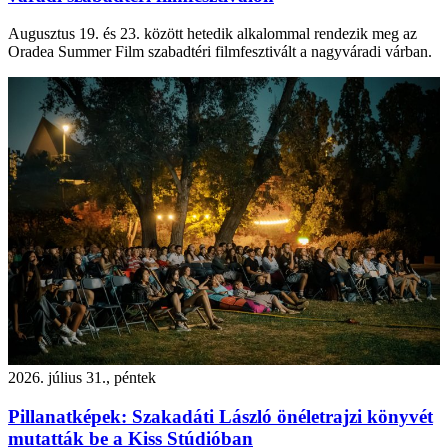
Augusztus 19. és 23. között hetedik alkalommal rendezik meg az
Oradea Summer Film szabadtéri filmfesztivált a nagyváradi várban.
2026. július 31., péntek
Pillanatképek: Szakadáti László önéletrajzi könyvét
mutatták be a Kiss Stúdióban