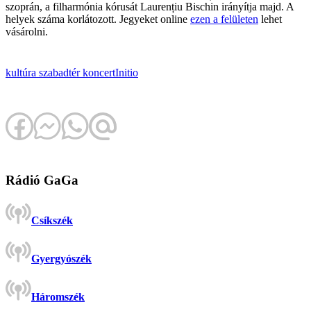
szoprán, a filharmónia kórusát Laurențiu Bischin irányítja majd. A
helyek száma korlátozott. Jegyeket online
ezen a felületen
lehet
vásárolni.
kultúra
szabadtér
koncert
Initio
Rádió GaGa
Csíkszék
Gyergyószék
Háromszék