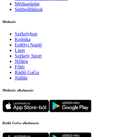
Médiaajánlat
Sütibeállítások
Médiatér
Székelyhon
Krónika
Erdélyi Napló
Liget
Székely Sport
Nőileg
Főtér
Rádió GaGa
Jóállás
Médiatér alkalmazás
Rádió GaGa alkalmazás