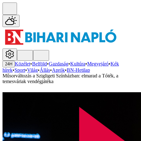
Közélet
•
Belföld
•
Gazdaság
•
Kultúra
•
Megyejáró
•
Kék
24H
hírek
•
Sport
•
Világ
•
Állás
•
Aprók
•
BN-Hetilap
Műsorváltozás a Szigligeti Színházban: elmarad a Tóték, a
temesváriak vendégjátéka