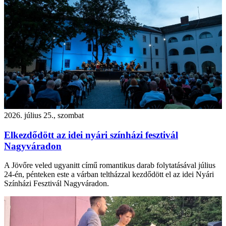
2026. július 25., szombat
Elkezdődött az idei nyári színházi fesztivál
Nagyváradon
A Jövőre veled ugyanitt című romantikus darab folytatásával július
24-én, pénteken este a várban teltházzal kezdődött el az idei Nyári
Színházi Fesztivál Nagyváradon.