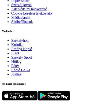
Impresszum
Szerzői jogok
Adatvédelmi tájékoztató
Cookie-kezelési tájékoztató
Médiaajánlat
Sütibeállítások
Médiatér
Székelyhon
Krónika
Erdélyi Napló
Liget
Székely Sport
Nőileg
Főtér
Rádió GaGa
Jóállás
Médiatér alkalmazás