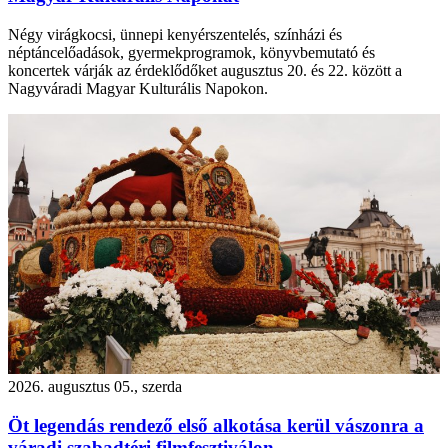
Négy virágkocsi, ünnepi kenyérszentelés, színházi és
néptáncelőadások, gyermekprogramok, könyvbemutató és
koncertek várják az érdeklődőket augusztus 20. és 22. között a
Nagyváradi Magyar Kulturális Napokon.
2026. augusztus 05., szerda
Öt legendás rendező első alkotása kerül vászonra a
váradi szabadtéri filmfesztiválon