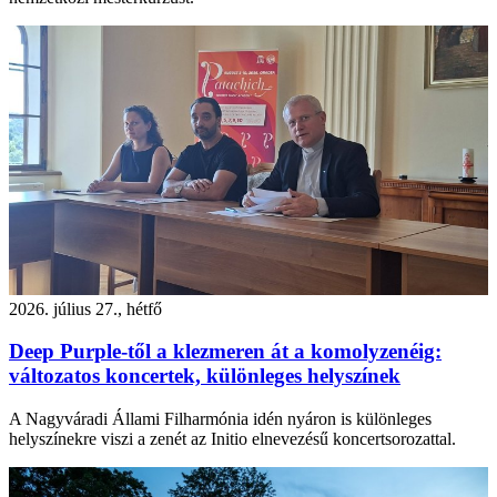
2026. július 27., hétfő
Deep Purple-től a klezmeren át a komolyzenéig:
változatos koncertek, különleges helyszínek
A Nagyváradi Állami Filharmónia idén nyáron is különleges
helyszínekre viszi a zenét az Initio elnevezésű koncertsorozattal.