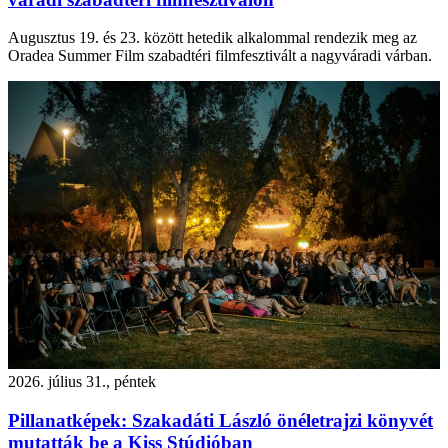
Augusztus 19. és 23. között hetedik alkalommal rendezik meg az
Oradea Summer Film szabadtéri filmfesztivált a nagyváradi várban.
2026. július 31., péntek
Pillanatképek: Szakadáti László önéletrajzi könyvét
mutatták be a Kiss Stúdióban