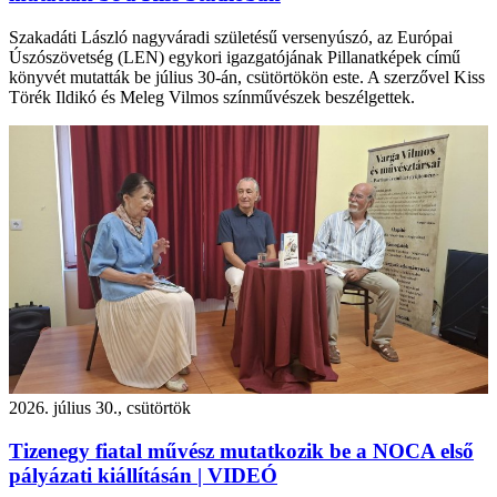
Szakadáti László nagyváradi születésű versenyúszó, az Európai
Úszószövetség (LEN) egykori igazgatójának Pillanatképek című
könyvét mutatták be július 30-án, csütörtökön este. A szerzővel Kiss
Törék Ildikó és Meleg Vilmos színművészek beszélgettek.
2026. július 30., csütörtök
Tizenegy fiatal művész mutatkozik be a NOCA első
pályázati kiállításán | VIDEÓ