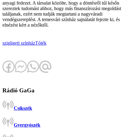
anyagi fedezet. A társulat közölte, hogy a döntésről túl későn
szereztek tudomást ahhoz, hogy más finanszírozási megoldást
találjanak, ezért nem tudják megtartani a nagyváradi
vendégszereplést. A temesvári színház sajnálatát fejezte ki, és
elnézést kért a nézőktől.
szigligeti színház
Tóték
Rádió GaGa
Csíkszék
Gyergyószék