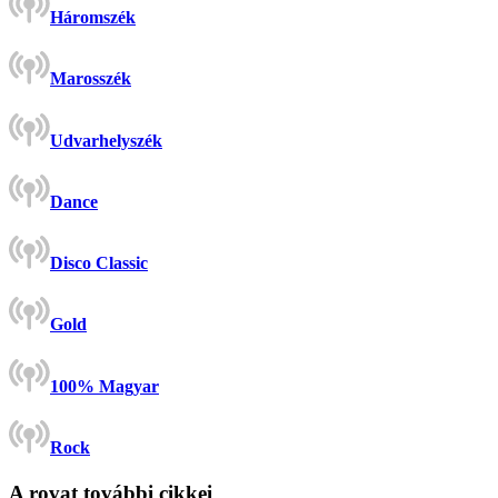
Háromszék
Marosszék
Udvarhelyszék
Dance
Disco Classic
Gold
100% Magyar
Rock
A rovat további cikkei