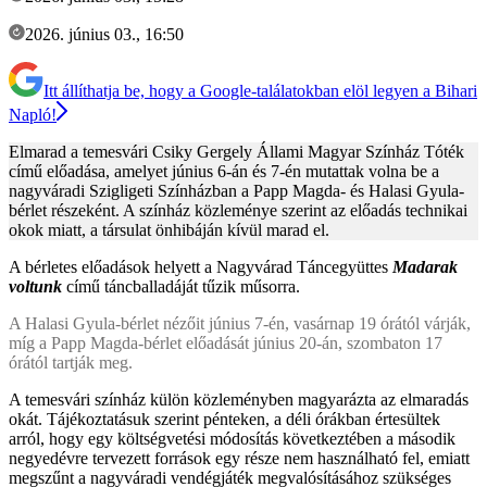
2026. június 03., 16:50
Itt állíthatja be, hogy a Google-találatokban elöl legyen a Bihari
Napló!
Elmarad a temesvári Csiky Gergely Állami Magyar Színház Tóték
című előadása, amelyet június 6-án és 7-én mutattak volna be a
nagyváradi Szigligeti Színházban a Papp Magda- és Halasi Gyula-
bérlet részeként. A színház közleménye szerint az előadás technikai
okok miatt, a társulat önhibáján kívül marad el.
A bérletes előadások helyett a Nagyvárad Táncegyüttes
Madarak
voltunk
című táncballadáját tűzik műsorra.
A Halasi Gyula-bérlet nézőit június 7-én, vasárnap 19 órától várják,
míg a Papp Magda-bérlet előadását június 20-án, szombaton 17
órától tartják meg.
A temesvári színház külön közleményben magyarázta az elmaradás
okát. Tájékoztatásuk szerint pénteken, a déli órákban értesültek
arról, hogy egy költségvetési módosítás következtében a második
negyedévre tervezett források egy része nem használható fel, emiatt
megszűnt a nagyváradi vendégjáték megvalósításához szükséges