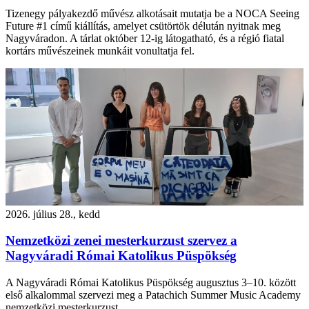
Tizenegy pályakezdő művész alkotásait mutatja be a NOCA Seeing
Future #1 című kiállítás, amelyet csütörtök délután nyitnak meg
Nagyváradon. A tárlat október 12-ig látogatható, és a régió fiatal
kortárs művészeinek munkáit vonultatja fel.
2026. július 28., kedd
Nemzetközi zenei mesterkurzust szervez a
Nagyváradi Római Katolikus Püspökség
A Nagyváradi Római Katolikus Püspökség augusztus 3–10. között
első alkalommal szervezi meg a Patachich Summer Music Academy
nemzetközi mesterkurzust.