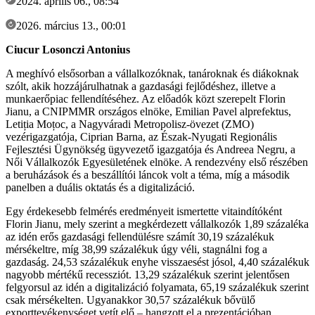
2024. április 06., 08:54
2026. március 13., 00:01
Ciucur Losonczi Antonius
A meghívó elsősorban a vállalkozóknak, tanároknak és diákoknak
szólt, akik hozzájárulhatnak a gazdasági fejlődéshez, illetve a
munkaerőpiac fellendítéséhez. Az előadók közt szerepelt Florin
Jianu, a CNIPMMR országos elnöke, Emilian Pavel alprefektus,
Letiția Moțoc, a Nagyváradi Metropolisz-övezet (ZMO)
vezérigazgatója, Ciprian Barna, az Észak-Nyugati Regionális
Fejlesztési Ügynökség ügyvezető igazgatója és Andreea Negru, a
Női Vállalkozók Egyesületének elnöke. A rendezvény első részében
a beruházások és a beszállítói láncok volt a téma, míg a második
panelben a duális oktatás és a digitalizáció.
Egy érdekesebb felmérés eredményeit ismertette vitaindítóként
Florin Jianu, mely szerint a megkérdezett vállalkozók 1,89 százaléka
az idén erős gazdasági fellendülésre számít 30,19 százalékuk
mérsékeltre, míg 38,99 százalékuk úgy véli, stagnálni fog a
gazdaság. 24,53 százalékuk enyhe visszaesést jósol, 4,40 százalékuk
nagyobb mértékű recessziót. 13,29 százalékuk szerint jelentősen
felgyorsul az idén a digitalizáció folyamata, 65,19 százalékuk szerint
csak mérsékelten. Ugyanakkor 30,57 százalékuk bővülő
exporttevékenységet vetít elő – hangzott el a prezentációban.