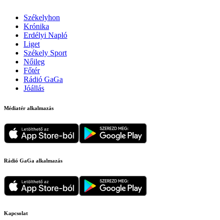
Székelyhon
Krónika
Erdélyi Napló
Liget
Székely Sport
Nőileg
Főtér
Rádió GaGa
Jóállás
Médiatér alkalmazás
Rádió GaGa alkalmazás
Kapcsolat