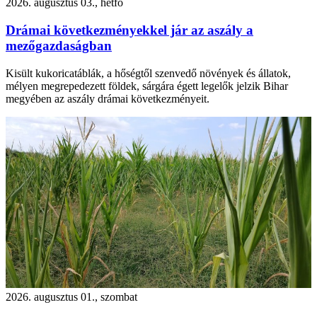
2026. augusztus 03., hétfő
Drámai következményekkel jár az aszály a
mezőgazdaságban
Kisült kukoricatáblák, a hőségtől szenvedő növények és állatok,
mélyen megrepedezett földek, sárgára égett legelők jelzik Bihar
megyében az aszály drámai következményeit.
2026. augusztus 01., szombat