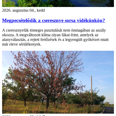
2026. augusztus 04., kedd
Megpecsételődik a cseresznye sorsa vidékünkön?
A cseresznyefák tömeges pusztulását nem önmagában az aszály
okozza. A megváltozott klíma olyan fákat érint, amelyek az
alanyválasztás, a rejtett fertőzések és a legyengült gyökérzet miatt
már eleve sérülékenyek.