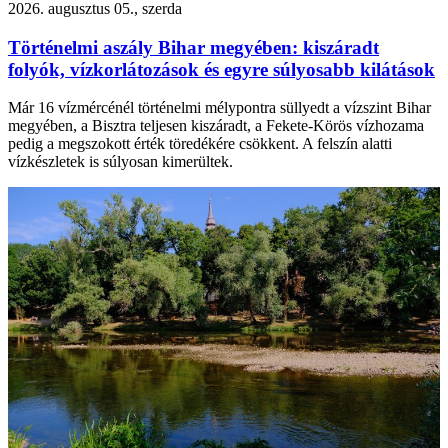
2026. augusztus 05., szerda
Történelmi aszály Bihar megyében: kiszáradt
folyók, vízkorlátozások és egyre súlyosabb kilátások
Már 16 vízmércénél történelmi mélypontra süllyedt a vízszint Bihar
megyében, a Bisztra teljesen kiszáradt, a Fekete-Körös vízhozama
pedig a megszokott érték töredékére csökkent. A felszín alatti
vízkészletek is súlyosan kimerültek.