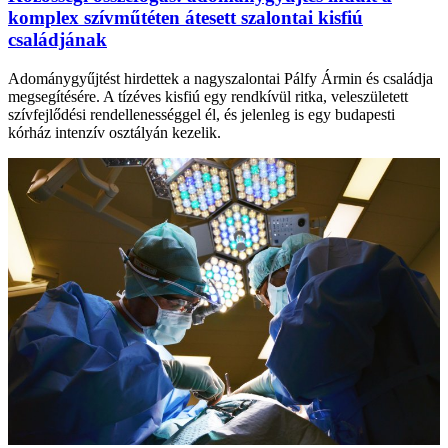
komplex szívműtéten átesett szalontai kisfiú
családjának
Adománygyűjtést hirdettek a nagyszalontai Pálfy Ármin és családja
megsegítésére. A tízéves kisfiú egy rendkívül ritka, veleszületett
szívfejlődési rendellenességgel él, és jelenleg is egy budapesti
kórház intenzív osztályán kezelik.