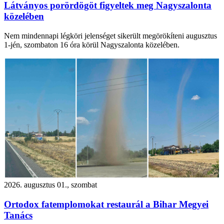
Látványos porördögöt figyeltek meg Nagyszalonta
közelében
Nem mindennapi légköri jelenséget sikerült megörökíteni augusztus
1-jén, szombaton 16 óra körül Nagyszalonta közelében.
2026. augusztus 01., szombat
Ortodox fatemplomokat restaurál a Bihar Megyei
Tanács