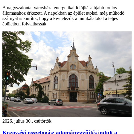
A nagyszalontai városháza energetikai felújítása újabb fontos
állomásához érkezett. A napokban az épület utolsó, még működő
szárnyát is kiürítik, hogy a kivitelezők a munkálatokat a teljes
épületben folytathassák.
2026. július 30., csütörtök
Közösségi összefogás: adománygyűjtés indult a