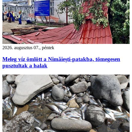
2026. augusztus 07., péntek
Meleg víz ömlött a Nimăiești-patakba, tömegesen
pusztultak a halak