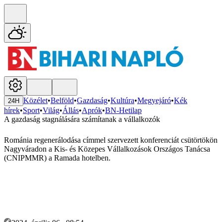
Közélet
•
Belföld
•
Gazdaság
•
Kultúra
•
Megyejáró
•
Kék
24H
hírek
•
Sport
•
Világ
•
Állás
•
Aprók
•
BN-Hetilap
A gazdaság stagnálására számítanak a vállalkozók
Románia regenerálodása címmel szervezett konferenciát csütörtökön
Nagyváradon a Kis- és Közepes Vállalkozások Országos Tanácsa
(CNIPMMR) a Ramada hotelben.