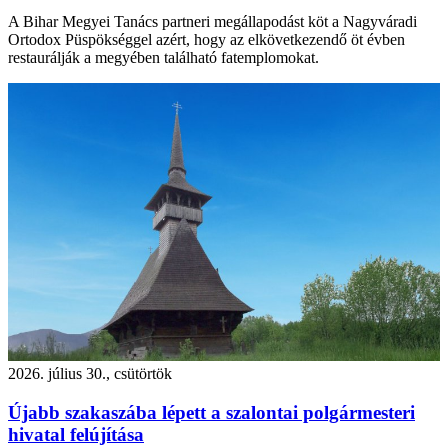
A Bihar Megyei Tanács partneri megállapodást köt a Nagyváradi
Ortodox Püspökséggel azért, hogy az elkövetkezendő öt évben
restaurálják a megyében található fatemplomokat.
2026. július 30., csütörtök
Újabb szakaszába lépett a szalontai polgármesteri
hivatal felújítása