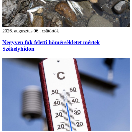
2026. augusztus 06., csütörtök
Negyven fok feletti hőmérsékletet mértek
Székelyhídon