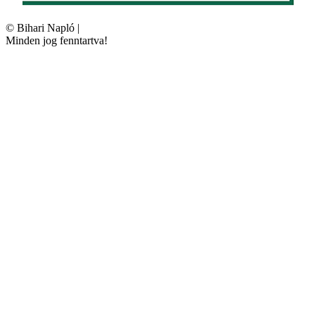
©
Bihari Napló
|
Minden jog fenntartva!