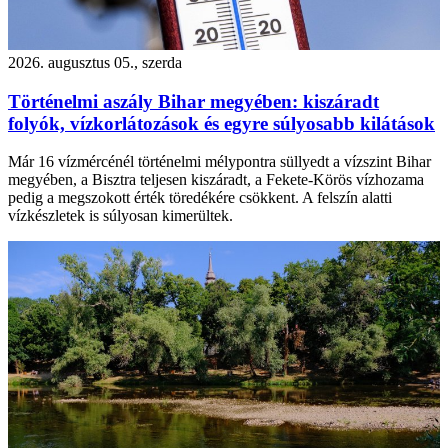
2026. augusztus 05., szerda
Történelmi aszály Bihar megyében: kiszáradt
folyók, vízkorlátozások és egyre súlyosabb kilátások
Már 16 vízmércénél történelmi mélypontra süllyedt a vízszint Bihar
megyében, a Bisztra teljesen kiszáradt, a Fekete-Körös vízhozama
pedig a megszokott érték töredékére csökkent. A felszín alatti
vízkészletek is súlyosan kimerültek.