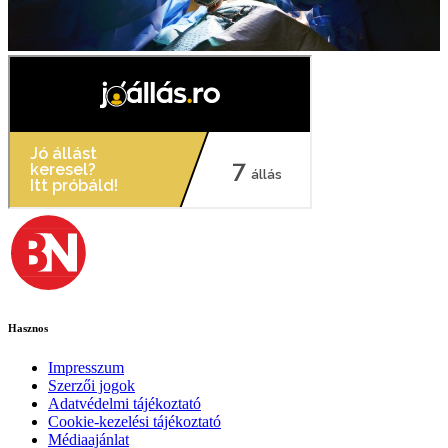
Hasznos
Impresszum
Szerzői jogok
Adatvédelmi tájékoztató
Cookie-kezelési tájékoztató
Médiaajánlat