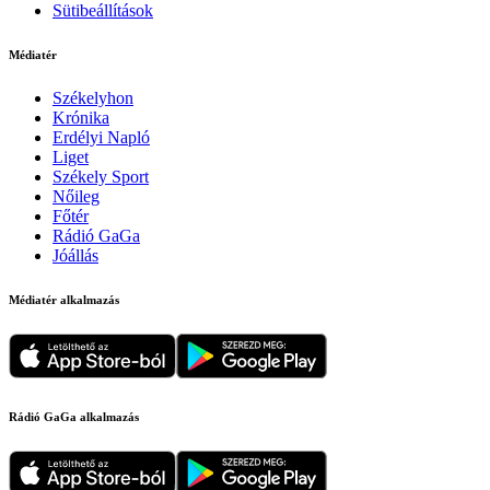
Sütibeállítások
Médiatér
Székelyhon
Krónika
Erdélyi Napló
Liget
Székely Sport
Nőileg
Főtér
Rádió GaGa
Jóállás
Médiatér alkalmazás
Rádió GaGa alkalmazás