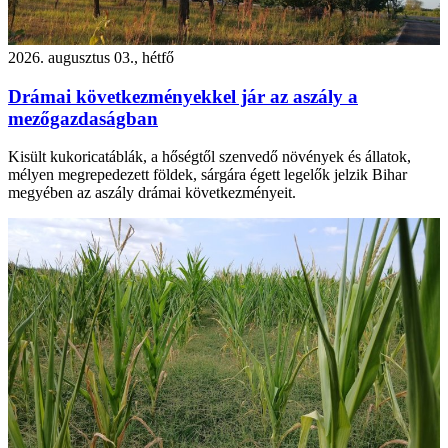
2026. augusztus 03., hétfő
Drámai következményekkel jár az aszály a
mezőgazdaságban
Kisült kukoricatáblák, a hőségtől szenvedő növények és állatok,
mélyen megrepedezett földek, sárgára égett legelők jelzik Bihar
megyében az aszály drámai következményeit.