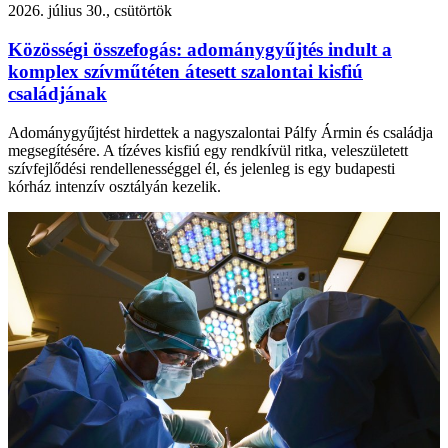
2026. július 30., csütörtök
Közösségi összefogás: adománygyűjtés indult a
komplex szívműtéten átesett szalontai kisfiú
családjának
Adománygyűjtést hirdettek a nagyszalontai Pálfy Ármin és családja
megsegítésére. A tízéves kisfiú egy rendkívül ritka, veleszületett
szívfejlődési rendellenességgel él, és jelenleg is egy budapesti
kórház intenzív osztályán kezelik.