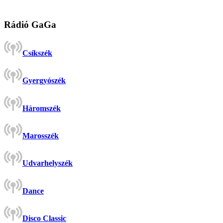
Rádió GaGa
Csíkszék
Gyergyószék
Háromszék
Marosszék
Udvarhelyszék
Dance
Disco Classic