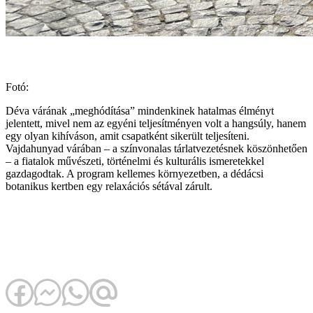
Fotó:
Déva várának „meghódítása” mindenkinek hatalmas élményt
jelentett, mivel nem az egyéni teljesítményen volt a hangsúly, hanem
egy olyan kihíváson, amit csapatként sikerült teljesíteni.
Vajdahunyad várában – a színvonalas tárlatvezetésnek köszönhetően
– a fiatalok művészeti, történelmi és kulturális ismeretekkel
gazdagodtak. A program kellemes környezetben, a dédácsi
botanikus kertben egy relaxációs sétával zárult.