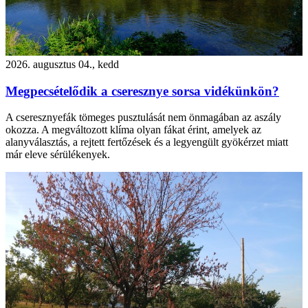
2026. augusztus 04., kedd
Megpecsételődik a cseresznye sorsa vidékünkön?
A cseresznyefák tömeges pusztulását nem önmagában az aszály
okozza. A megváltozott klíma olyan fákat érint, amelyek az
alanyválasztás, a rejtett fertőzések és a legyengült gyökérzet miatt
már eleve sérülékenyek.