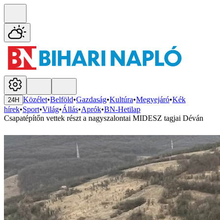
Közélet
•
Belföld
•
Gazdaság
•
Kultúra
•
Megyejáró
•
Kék
24H
hírek
•
Sport
•
Világ
•
Állás
•
Aprók
•
BN-Hetilap
Csapatépítőn vettek részt a nagyszalontai MIDESZ tagjai Déván