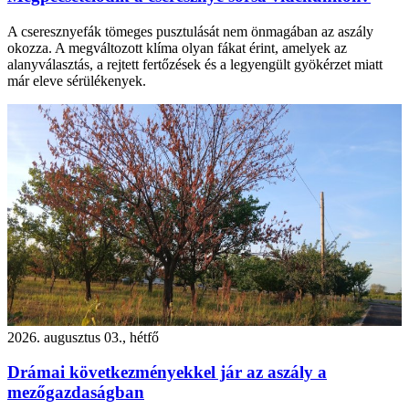
A cseresznyefák tömeges pusztulását nem önmagában az aszály
okozza. A megváltozott klíma olyan fákat érint, amelyek az
alanyválasztás, a rejtett fertőzések és a legyengült gyökérzet miatt
már eleve sérülékenyek.
2026. augusztus 03., hétfő
Drámai következményekkel jár az aszály a
mezőgazdaságban