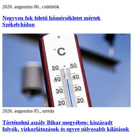
2026. augusztus 06., csütörtök
Negyven fok feletti hőmérsékletet mértek
Székelyhídon
2026. augusztus 05., szerda
Történelmi aszály Bihar megyében: kiszáradt
folyók, vízkorlátozások és egyre súlyosabb kilátások