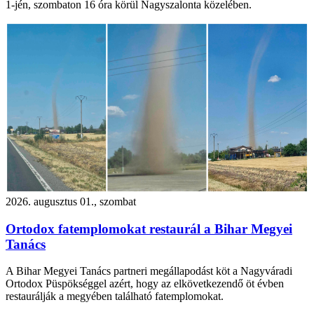
1-jén, szombaton 16 óra körül Nagyszalonta közelében.
2026. augusztus 01., szombat
Ortodox fatemplomokat restaurál a Bihar Megyei
Tanács
A Bihar Megyei Tanács partneri megállapodást köt a Nagyváradi
Ortodox Püspökséggel azért, hogy az elkövetkezendő öt évben
restaurálják a megyében található fatemplomokat.