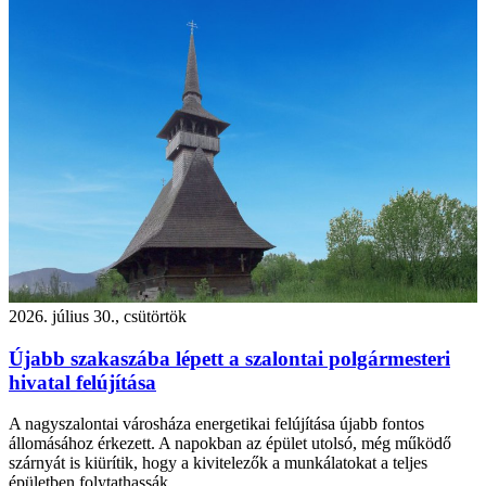
2026. július 30., csütörtök
Újabb szakaszába lépett a szalontai polgármesteri
hivatal felújítása
A nagyszalontai városháza energetikai felújítása újabb fontos
állomásához érkezett. A napokban az épület utolsó, még működő
szárnyát is kiürítik, hogy a kivitelezők a munkálatokat a teljes
épületben folytathassák.