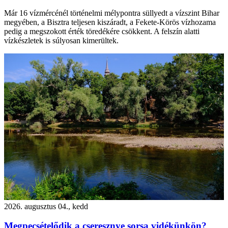
Már 16 vízmércénél történelmi mélypontra süllyedt a vízszint Bihar
megyében, a Bisztra teljesen kiszáradt, a Fekete-Körös vízhozama
pedig a megszokott érték töredékére csökkent. A felszín alatti
vízkészletek is súlyosan kimerültek.
2026. augusztus 04., kedd
Megpecsételődik a cseresznye sorsa vidékünkön?