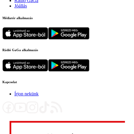
Rádió GaGa
Jóállás
Médiatér alkalmazás
Rádió GaGa alkalmazás
Kapcsolat
Írjon nekünk