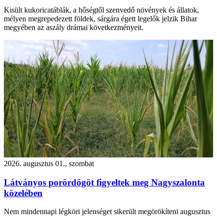
Kisült kukoricatáblák, a hőségtől szenvedő növények és állatok,
mélyen megrepedezett földek, sárgára égett legelők jelzik Bihar
megyében az aszály drámai következményeit.
2026. augusztus 01., szombat
Látványos porördögöt figyeltek meg Nagyszalonta
közelében
Nem mindennapi légköri jelenséget sikerült megörökíteni augusztus