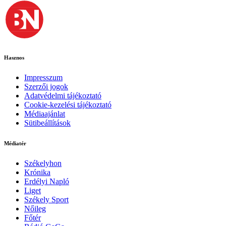
Hasznos
Impresszum
Szerzői jogok
Adatvédelmi tájékoztató
Cookie-kezelési tájékoztató
Médiaajánlat
Sütibeállítások
Médiatér
Székelyhon
Krónika
Erdélyi Napló
Liget
Székely Sport
Nőileg
Főtér