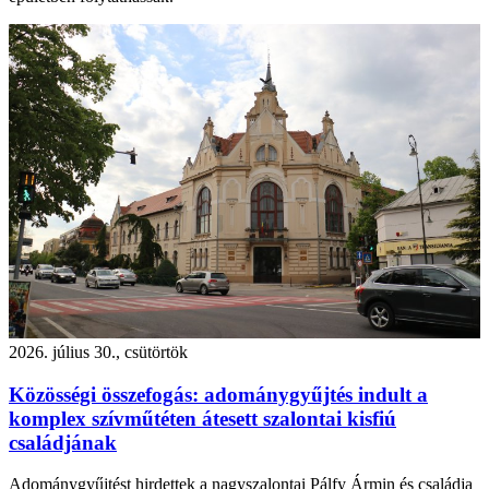
2026. július 30., csütörtök
Közösségi összefogás: adománygyűjtés indult a
komplex szívműtéten átesett szalontai kisfiú
családjának
Adománygyűjtést hirdettek a nagyszalontai Pálfy Ármin és családja