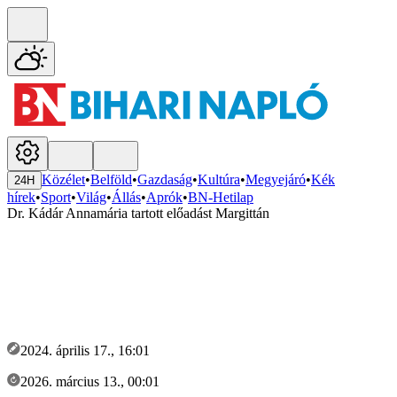
Közélet
•
Belföld
•
Gazdaság
•
Kultúra
•
Megyejáró
•
Kék
24H
hírek
•
Sport
•
Világ
•
Állás
•
Aprók
•
BN-Hetilap
Dr. Kádár Annamária tartott előadást Margittán
2024. április 17., 16:01
2026. március 13., 00:01