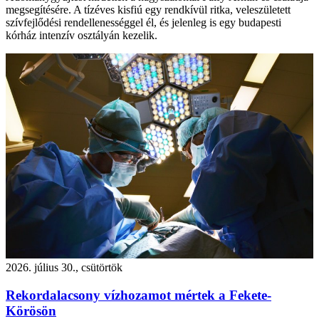
megsegítésére. A tízéves kisfiú egy rendkívül ritka, veleszületett
szívfejlődési rendellenességgel él, és jelenleg is egy budapesti
kórház intenzív osztályán kezelik.
2026. július 30., csütörtök
Rekordalacsony vízhozamot mértek a Fekete-
Körösön