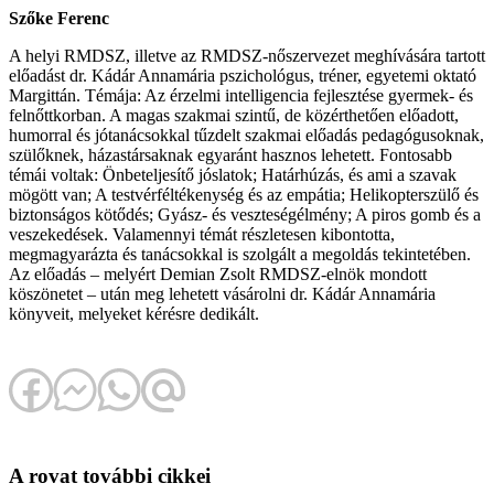
Szőke Ferenc
A helyi RMDSZ, illetve az RMDSZ-nőszervezet meghívására tartott
előadást dr. Kádár Annamária pszichológus, tréner, egyetemi oktató
Margittán. Témája: Az érzelmi intelligencia fejlesztése gyermek- és
felnőttkorban. A magas szakmai szintű, de közérthetően előadott,
humorral és jótanácsokkal tűzdelt szakmai előadás pedagógusoknak,
szülőknek, házastársaknak egyaránt hasznos lehetett. Fontosabb
témái voltak: Önbeteljesítő jóslatok; Határhúzás, és ami a szavak
mögött van; A testvérféltékenység és az empátia; Helikopterszülő és
biztonságos kötődés; Gyász- és veszteségélmény; A piros gomb és a
veszekedések. Valamennyi témát részletesen kibontotta,
megmagyarázta és tanácsokkal is szolgált a megoldás tekintetében.
Az előadás – melyért Demian Zsolt RMDSZ-elnök mondott
köszönetet – után meg lehetett vásárolni dr. Kádár Annamária
könyveit, melyeket kérésre dedikált.
A rovat további cikkei