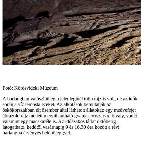
Fotó: Körösvidéki Múzeum
A barlangban valószínűleg a jelenleginél több rajz is volt, de az idők
során a víz lemosta ezeket. Az alkotások bemutatják az
őskőkorszakban élt ősember által láthatott állatokat: egy medvefejet
ábrázoló rajz mellett megpillantható gyapjas orrszarvú, bivaly, vadló,
valamint egy macskaféle is. Az időszakos tárlat októberig
látogatható, keddtől vasárnapig 9 és 16.30 óra között a révi
barlangba érvényes belépőjeggyel.