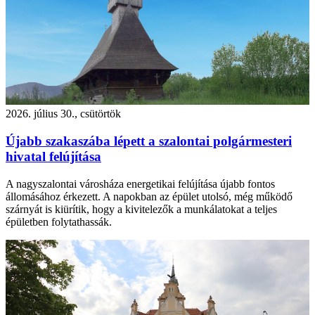
2026. július 30., csütörtök
Újabb szakaszába lépett a szalontai polgármesteri
hivatal felújítása
A nagyszalontai városháza energetikai felújítása újabb fontos
állomásához érkezett. A napokban az épület utolsó, még működő
szárnyát is kiürítik, hogy a kivitelezők a munkálatokat a teljes
épületben folytathassák.