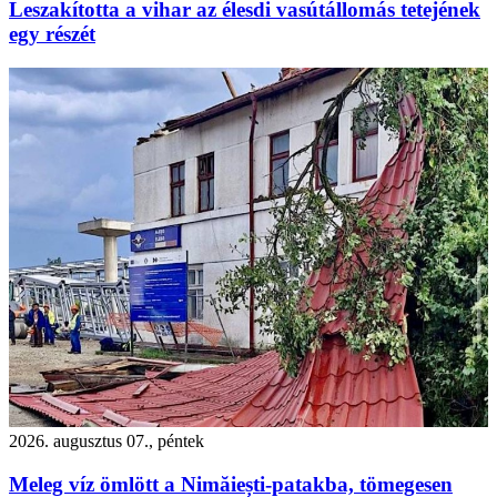
Leszakította a vihar az élesdi vasútállomás tetejének
egy részét
2026. augusztus 07., péntek
Meleg víz ömlött a Nimăiești-patakba, tömegesen