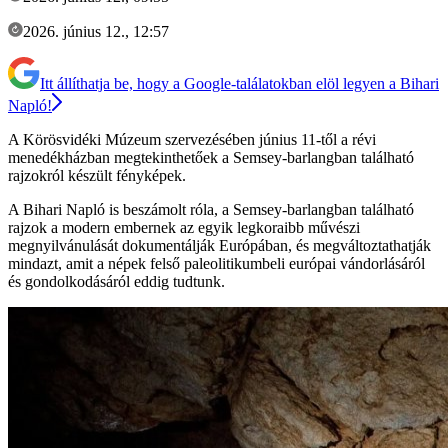
2026. június 12., 12:57
Itt állíthatja be, hogy a Google-találatokban elöl legyen a Bihari
Napló!
A Körösvidéki Múzeum szervezésében június 11-től a révi
menedékházban megtekinthetőek a Semsey-barlangban található
rajzokról készült fényképek.
A Bihari Napló is beszámolt róla, a Semsey-barlangban található
rajzok a modern embernek az egyik legkoraibb művészi
megnyilvánulását dokumentálják Európában, és megváltoztathatják
mindazt, amit a népek felső paleolitikumbeli európai vándorlásáról
és gondolkodásáról eddig tudtunk.