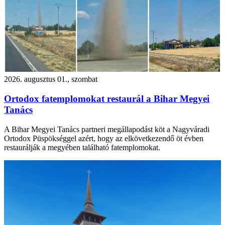
2026. augusztus 01., szombat
Ortodox fatemplomokat restaurál a Bihar Megyei
Tanács
A Bihar Megyei Tanács partneri megállapodást köt a Nagyváradi
Ortodox Püspökséggel azért, hogy az elkövetkezendő öt évben
restaurálják a megyében található fatemplomokat.