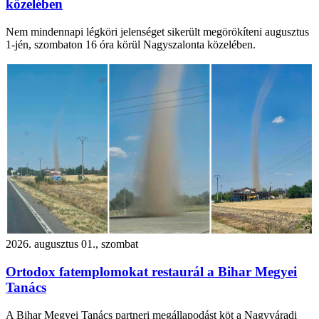
közelében
Nem mindennapi légköri jelenséget sikerült megörökíteni augusztus
1-jén, szombaton 16 óra körül Nagyszalonta közelében.
2026. augusztus 01., szombat
Ortodox fatemplomokat restaurál a Bihar Megyei
Tanács
A Bihar Megyei Tanács partneri megállapodást köt a Nagyváradi