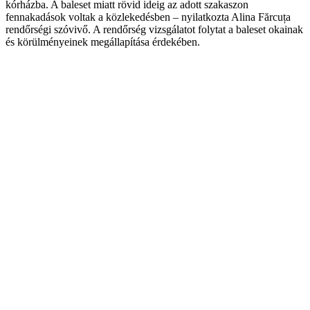
kórházba. A baleset miatt rövid ideig az adott szakaszon
fennakadások voltak a közlekedésben – nyilatkozta Alina Fărcuța
rendőrségi szóvivő. A rendőrség vizsgálatot folytat a baleset okainak
és körülményeinek megállapítása érdekében.