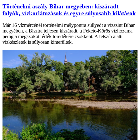
Történelmi aszály Bihar megyében: kiszáradt
folyók, vízkorlátozások és egyre súlyosabb kilátások
Már 16 vízmércénél történelmi mélypontra süllyedt a vízszint Bihar
megyében, a Bisztra teljesen kiszáradt, a Fekete-Körös vízhozama
pedig a megszokott érték töredékére csökkent. A felszín alatti
vízkészletek is súlyosan kimerültek.