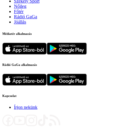
Székely Sport
Nőileg
Főtér
Rádió GaGa
Jóállás
Médiatér alkalmazás
Rádió GaGa alkalmazás
Kapcsolat
Írjon nekünk