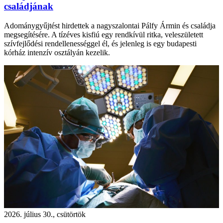
családjának
Adománygyűjtést hirdettek a nagyszalontai Pálfy Ármin és családja
megsegítésére. A tízéves kisfiú egy rendkívül ritka, veleszületett
szívfejlődési rendellenességgel él, és jelenleg is egy budapesti
kórház intenzív osztályán kezelik.
2026. július 30., csütörtök