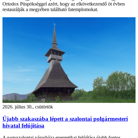
Ortodox Püspökséggel azért, hogy az elkövetkezendő öt évben
restaurálják a megyében található fatemplomokat.
2026. július 30., csütörtök
Újabb szakaszába lépett a szalontai polgármesteri
hivatal felújítása
A nagyszalontai városháza energetikai felújítása újabb fontos