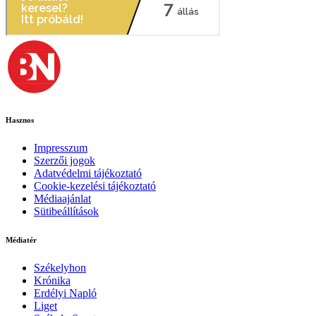
Hasznos
Impresszum
Szerzői jogok
Adatvédelmi tájékoztató
Cookie-kezelési tájékoztató
Médiaajánlat
Sütibeállítások
Médiatér
Székelyhon
Krónika
Erdélyi Napló
Liget