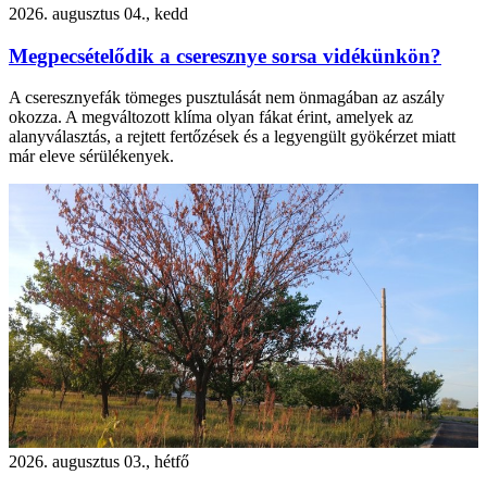
2026. augusztus 04., kedd
Megpecsételődik a cseresznye sorsa vidékünkön?
A cseresznyefák tömeges pusztulását nem önmagában az aszály
okozza. A megváltozott klíma olyan fákat érint, amelyek az
alanyválasztás, a rejtett fertőzések és a legyengült gyökérzet miatt
már eleve sérülékenyek.
2026. augusztus 03., hétfő