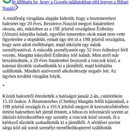
Itt állíthatja be, hogy a Google-találatokban elöl legyen a Bihari
Napló!
A rendőrség vizsgálata alapján kiderült, hogy a bisztraterebesi
balesetet egy 20 éves, Beszterce-Naszód megyei fiatalembert
okozta, aki, miközben az a 19E jelzésű országúton Érábrány
(Abram) irányába haladt, egyelőre ismeretlen okok miatt nem vette
figyelembe a stoptáblát, emiatt úgy tért rá a 19B jelzésű országútra,
hogy nem adott elsőbbséget, majd ütközött egy másik
személyautóval. A második személyautót egy 52 éves érábrányi férfi
vezette, Margitta irányából Érábrány felé haladt. Mint arról már
beszámoltunk, a 20 éves fiatalember beszorult a roncsok közé, a
katonai tűzoltók szabadították ki a járműből, majd kórházba
szállították. Mindkét autóvezető alkoholtesztje negatív lett. Az
ügyben további vizsgálat folyik.
*
Közúti balesetről értesítették a hatóságot január 2-án, csütörtökön
15.10 órakor. A Bisztraterebes (Chiribiș) Margitta felőli kijáratánál, a
19B jelzésű országút és a 191A jelzésű megyei út kereszteződésében
történt balesetben két jármű érintett, a bihon.ro információi szerint az
ütközés következtében egy személy a roncsok közé szorult, őt a
kiérkező tűzoltók szabadították ki a járműből. A sérülései szerint
sárga kód alá sorolt személyt mentőhelikopterrel szállították