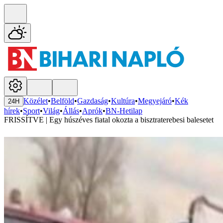
Közélet
•
Belföld
•
Gazdaság
•
Kultúra
•
Megyejáró
•
Kék
24H
hírek
•
Sport
•
Világ
•
Állás
•
Aprók
•
BN-Hetilap
FRISSÍTVE | Egy húszéves fiatal okozta a bisztraterebesi balesetet