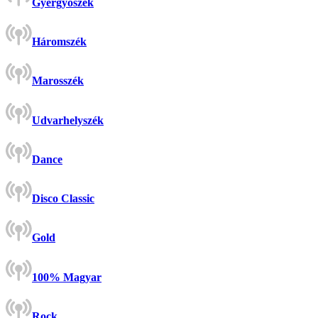
Gyergyószék
Háromszék
Marosszék
Udvarhelyszék
Dance
Disco Classic
Gold
100% Magyar
Rock