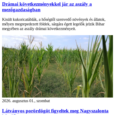
Drámai következményekkel jár az aszály a
mezőgazdaságban
Kisült kukoricatáblák, a hőségtől szenvedő növények és állatok,
mélyen megrepedezett földek, sárgára égett legelők jelzik Bihar
megyében az aszály drámai következményeit.
2026. augusztus 01., szombat
Látványos porördögöt figyeltek meg Nagyszalonta