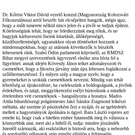
Dr. Kőrösi Viktor Dávid vezető konzul (Magyarország Kolozsvári
Főkonzulátusa) arról beszélt: bár elcsépelten hangzik, mégis igaz,
hogy a múlt ismerete nélkül nincs jelen és a jövőt se tudjuk építeni.
Kötelességünk tehát, hogy ne feledkezzünk meg róluk, és ne
hagyjuk kárbaveszni őseink kitartását, állóképességét,
küzdőszellemiségét, ugyanakkor olyan döntéseket hozzunk a
mindennapokban, hogy az utánunk következők is büszkék
lehessenek ránk.
Szabó Ödön parlamenti képviselő, az RMDSZ
Bihar megyei szervezetének ügyvezető elnöke arra hívta fel a
figyelmet: annak idején Kövesdy János telket adományozott és
csemetéket, hogy a filoxéra járvány után újra lehessen foglalkozni a
szőlőtermesztéssel. És milyen szép a magyar nyelv, hogy a
gyermekeket is szokták csemetéknek nevezni. Mindig van tehát
lehetőség az újrakezdésre, ha cselekszünk a boldogságunk, a jövőnk
érdekében, és talajt, meggyökerezési esélyt biztosítunk a mindkét
értelemben vett csemetéknek – hangsúlyozta a honatya. Mados
Attila bihardiószegi polgármester Jakó Sándor Zsigmond lelkészt
méltatta, aki szerinte jó pásztorként őrzi a nyáját, és az igehirdetés
mellett a hagyományok ápolására is ügyel. Bara László esperes azt
emelte ki, hogy csak a hitetlen ember futamodik meg és válassza a
könnyebbik utat, mert aki a hitből él, tudja: minden jószándék
Istentől származik, aki eszközöket is biztosít arra, hogy a nehezebb
és sorsfordító pillanatok után mindig eljöjjön a feltámadás.