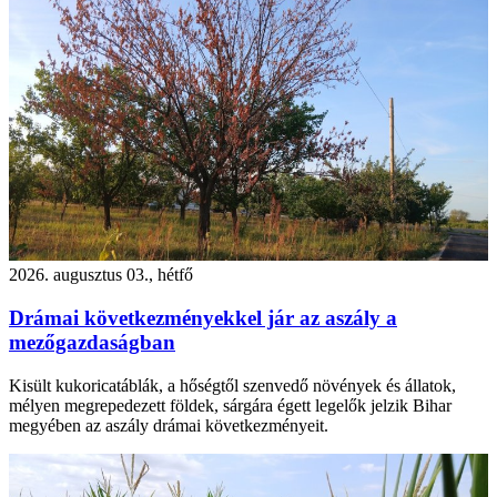
2026. augusztus 03., hétfő
Drámai következményekkel jár az aszály a
mezőgazdaságban
Kisült kukoricatáblák, a hőségtől szenvedő növények és állatok,
mélyen megrepedezett földek, sárgára égett legelők jelzik Bihar
megyében az aszály drámai következményeit.