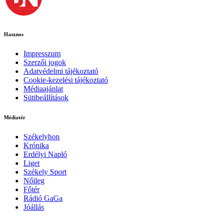
Hasznos
Impresszum
Szerzői jogok
Adatvédelmi tájékoztató
Cookie-kezelési tájékoztató
Médiaajánlat
Sütibeállítások
Médiatér
Székelyhon
Krónika
Erdélyi Napló
Liget
Székely Sport
Nőileg
Főtér
Rádió GaGa
Jóállás