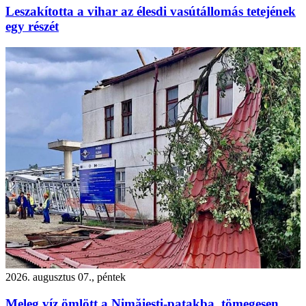
Leszakította a vihar az élesdi vasútállomás tetejének
egy részét
2026. augusztus 07., péntek
Meleg víz ömlött a Nimăiești-patakba, tömegesen