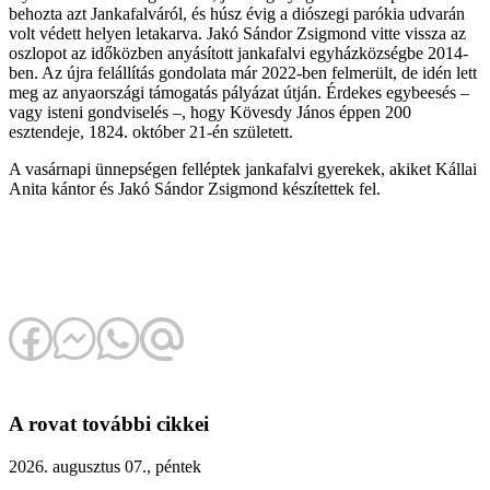
behozta azt Jankafalváról, és húsz évig a diószegi parókia udvarán
volt védett helyen letakarva. Jakó Sándor Zsigmond vitte vissza az
oszlopot az időközben anyásított jankafalvi egyházközségbe 2014-
ben. Az újra felállítás gondolata már 2022-ben felmerült, de idén lett
meg az anyaországi támogatás pályázat útján. Érdekes egybeesés –
vagy isteni gondviselés –, hogy Kövesdy János éppen 200
esztendeje, 1824. október 21-én született.
A vasárnapi ünnepségen felléptek jankafalvi gyerekek, akiket Kállai
Anita kántor és Jakó Sándor Zsigmond készítettek fel.
A rovat további cikkei
2026. augusztus 07., péntek