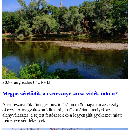
2026. augusztus 04., kedd
Megpecsételődik a cseresznye sorsa vidékünkön?
A cseresznyefák tömeges pusztulását nem önmagában az aszály
okozza. A megváltozott klíma olyan fákat érint, amelyek az
alanyválasztás, a rejtett fertőzések és a legyengült gyökérzet miatt
már eleve sérülékenyek.