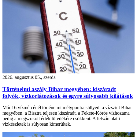
2026. augusztus 05., szerda
Történelmi aszály Bihar megyében: kiszáradt
folyók, vízkorlátozások és egyre súlyosabb kilátások
Már 16 vízmércénél történelmi mélypontra süllyedt a vízszint Bihar
megyében, a Bisztra teljesen kiszáradt, a Fekete-Körös vízhozama
pedig a megszokott érték töredékére csökkent. A felszín alatti
vízkészletek is súlyosan kimerültek.