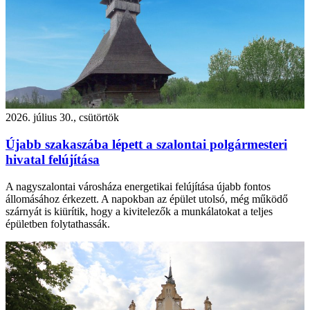
2026. július 30., csütörtök
Újabb szakaszába lépett a szalontai polgármesteri
hivatal felújítása
A nagyszalontai városháza energetikai felújítása újabb fontos
állomásához érkezett. A napokban az épület utolsó, még működő
szárnyát is kiürítik, hogy a kivitelezők a munkálatokat a teljes
épületben folytathassák.