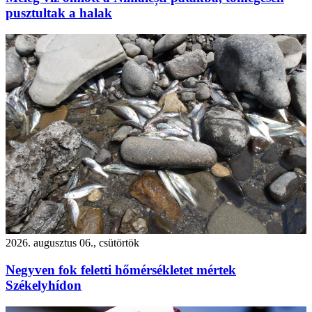
pusztultak a halak
2026. augusztus 06., csütörtök
Negyven fok feletti hőmérsékletet mértek
Székelyhídon