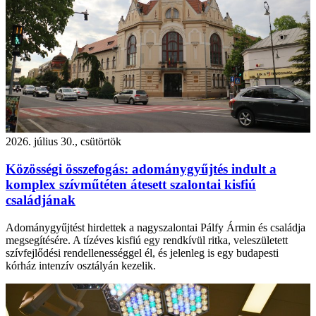
2026. július 30., csütörtök
Közösségi összefogás: adománygyűjtés indult a
komplex szívműtéten átesett szalontai kisfiú
családjának
Adománygyűjtést hirdettek a nagyszalontai Pálfy Ármin és családja
megsegítésére. A tízéves kisfiú egy rendkívül ritka, veleszületett
szívfejlődési rendellenességgel él, és jelenleg is egy budapesti
kórház intenzív osztályán kezelik.