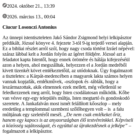
2024. október 21., 13:39
2026. március 13., 00:04
Ciucur Losonczi Antonius
Az ünnepi istentiszteleten Jakó Sándor Zsigmond helyi lelkipásztor
prédikált, Józsué könyve 4. fejezete 3-tól 9-ig terjedő versei alapján.
Ez a bibliai részlet arról szól, hogy nagy csoda történt Izráel népével:
száraz lábbal kelt a Jordán folyón az ígéret földjére. Józsué azt a
feladatot kapta Istentől, hogy ennek örömére és hálája kifejezéséül
azon a helyen, ahol megszálltak, helyezzen el a Jordán medréből
kivett tizenkét követ emlékeztetőül, az utódoknak. Úgy fogalmazott
a tiszteletes: a Kárpát-medencében a magyarok lakta számos helyen
vannak kopjafák, emlékművek, -oszlopok és -táblák, hogy a
leszármazottak, akik elmennek ezek mellett, még véletlenül se
feledkezzenek meg arról, hogy Isten csodálatosan működik. Kőbe
van vésve egy-egy település múltja, Isten megtartó és gondoskodó
szeretete. A Jankafalván most ismét felállított kőoszlop – mely
eredetileg a templommal szembeni szőlőhegyen volt – is a falu
múltjának egy szeletéről mesél.
„De nem csak emlékeket őriz,
hanem egy kapocs is az anyaországban élő testvéreinkkel. Képviseli
a közösség sajátosságait, és egyúttal az újrakezdésnek a jelképe”
–
fogalmazott a lelkipásztor.