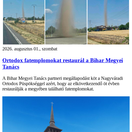
2026. augusztus 01., szombat
Ortodox fatemplomokat restaurál a Bihar Megyei
Tanács
A Bihar Megyei Tanács partneri megállapodást köt a Nagyváradi
Ortodox Püspökséggel azért, hogy az elkövetkezendő öt évben
restaurálják a megyében található fatemplomokat.