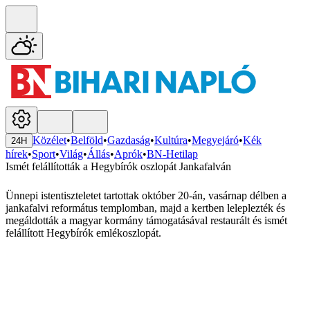
Közélet
•
Belföld
•
Gazdaság
•
Kultúra
•
Megyejáró
•
Kék
24H
hírek
•
Sport
•
Világ
•
Állás
•
Aprók
•
BN-Hetilap
Ismét felállították a Hegybírók oszlopát Jankafalván
Ünnepi istentiszteletet tartottak október 20-án, vasárnap délben a
jankafalvi református templomban, majd a kertben leleplezték és
megáldották a magyar kormány támogatásával restaurált és ismét
felállított Hegybírók emlékoszlopát.