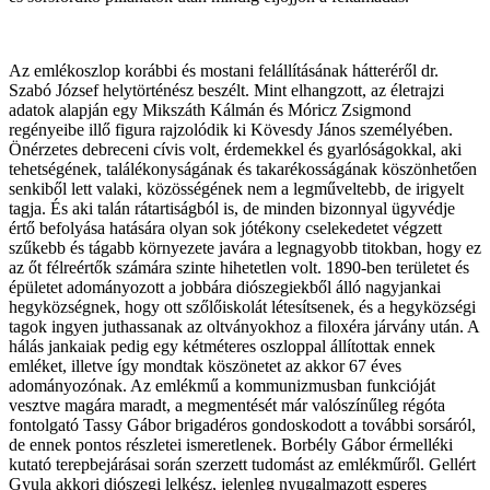
Az emlékoszlop korábbi és mostani felállításának hátteréről dr.
Szabó József helytörténész beszélt. Mint elhangzott, az életrajzi
adatok alapján egy Mikszáth Kálmán és Móricz Zsigmond
regényeibe illő figura rajzolódik ki Kövesdy János személyében.
Önérzetes debreceni cívis volt, érdemekkel és gyarlóságokkal, aki
tehetségének, találékonyságának és takarékosságának köszönhetően
senkiből lett valaki, közösségének nem a legműveltebb, de irigyelt
tagja. És aki talán rátartiságból is, de minden bizonnyal ügyvédje
értő befolyása hatására olyan sok jótékony cselekedetet végzett
szűkebb és tágabb környezete javára a legnagyobb titokban, hogy ez
az őt félreértők számára szinte hihetetlen volt. 1890-ben területet és
épületet adományozott a jobbára diószegiekből álló nagyjankai
hegyközségnek, hogy ott szőlőiskolát létesítsenek, és a hegyközségi
tagok ingyen juthassanak az oltványokhoz a filoxéra járvány után. A
hálás jankaiak pedig egy kétméteres oszloppal állítottak ennek
emléket, illetve így mondtak köszönetet az akkor 67 éves
adományozónak. Az emlékmű a kommunizmusban funkcióját
vesztve magára maradt, a megmentését már valószínűleg régóta
fontolgató Tassy Gábor brigadéros gondoskodott a további sorsáról,
de ennek pontos részletei ismeretlenek. Borbély Gábor érmelléki
kutató terepbejárásai során szerzett tudomást az emlékműről. Gellért
Gyula akkori diószegi lelkész, jelenleg nyugalmazott esperes