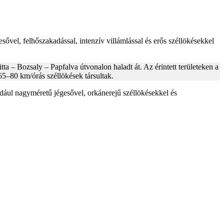
sővel, felhőszakadással, intenzív villámlással és erős széllökésekkel
a – Bozsaly – Papfalva útvonalon haladt át. Az érintett területeken a
65–80 km/órás széllökések társultak.
éldául nagyméretű jégesővel, orkánerejű széllökésekkel és