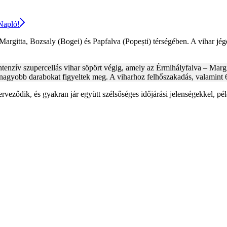
 Napló!
 Margitta, Bozsaly (Bogei) és Papfalva (Popești) térségében. A vihar jége
enzív szupercellás vihar söpört végig, amely az Érmihályfalva – Margitt
 nagyobb darabokat figyeltek meg. A viharhoz felhőszakadás, valamint 
erveződik, és gyakran jár együtt szélsőséges időjárási jelenségekkel, p