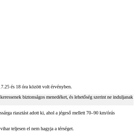
7.25 és 18 óra között volt érvényben.
y keressenek biztonságos menedéket, és lehetőség szerint ne induljanak
sárga riasztást adott ki, ahol a jégeső mellett 70–90 km/órás
vihar teljesen el nem hagyja a térséget.