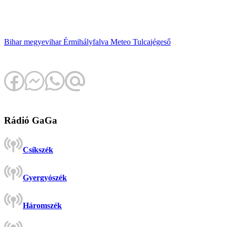
Bihar megye
vihar
Érmihályfalva
Meteo Tulca
jégeső
Rádió GaGa
Csíkszék
Gyergyószék
Háromszék