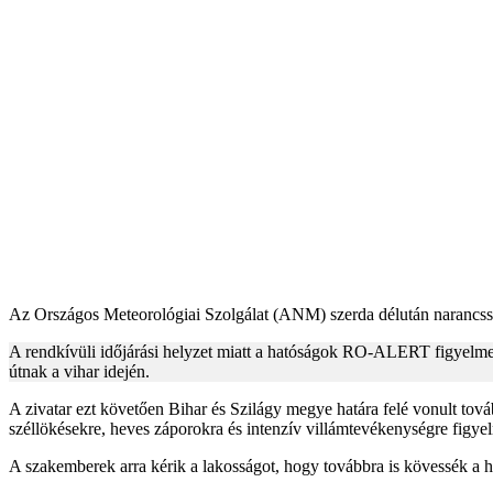
Az Országos Meteorológiai Szolgálat (ANM) szerda délután narancssárg
A rendkívüli időjárási helyzet miatt a hatóságok RO-ALERT figyelmezte
útnak a vihar idején.
A zivatar ezt követően Bihar és Szilágy megye határa felé vonult továb
széllökésekre, heves záporokra és intenzív villámtevékenységre figyel
A szakemberek arra kérik a lakosságot, hogy továbbra is kövessék a hiv