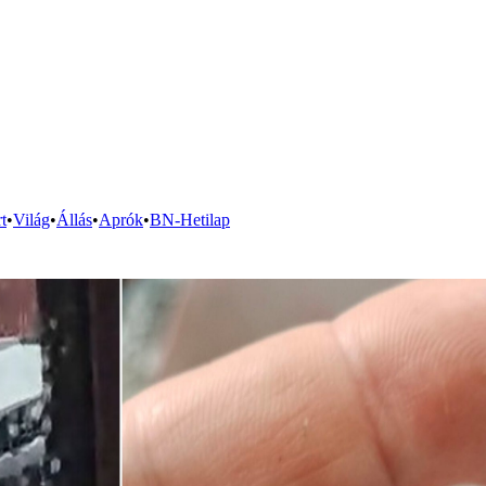
t
•
Világ
•
Állás
•
Aprók
•
BN-Hetilap