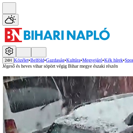
Közélet
•
Belföld
•
Gazdaság
•
Kultúra
•
Megyejáró
•
Kék hírek
•
Spor
24H
Jégeső és heves vihar söpört végig Bihar megye északi részén