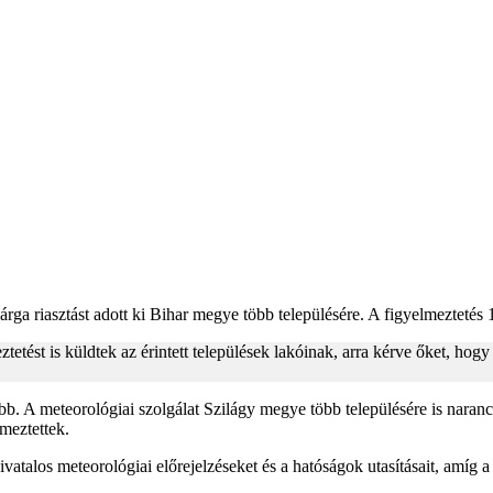
a riasztást adott ki Bihar megye több településére. A figyelmeztetés 1
tést is küldtek az érintett települések lakóinak, arra kérve őket, hog
b. A meteorológiai szolgálat Szilágy megye több településére is narancs
meztettek.
atalos meteorológiai előrejelzéseket és a hatóságok utasításait, amíg a 