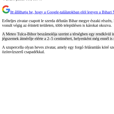
Itt állíthatja be, hogy a Google-találatokban elöl legyen a Bihari
Erőteljes zivatar csapott le szerda délután Bihar megye északi részén,
vonult végig az érintett területen, több településen is károkat okozva.
A Meteo Tulca-Bihor beszámolója szerint a térségben egy rendkívül int
jégszemek átmérője elérte a 2–5 centimétert, helyenként még ennél is
A szupercella olyan heves zivatar, amely egy forgó feláramlás köré sz
özönvízszerű csapadékkal.