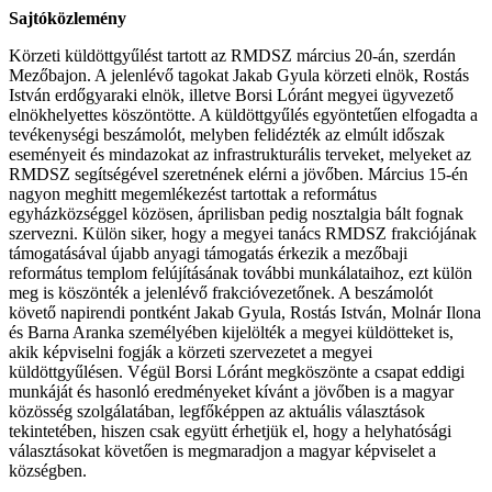
Sajtóközlemény
Körzeti küldöttgyűlést tartott az RMDSZ március 20-án, szerdán
Mezőbajon. A jelenlévő tagokat Jakab Gyula körzeti elnök, Rostás
István erdőgyaraki elnök, illetve Borsi Lóránt megyei ügyvezető
elnökhelyettes köszöntötte. A küldöttgyűlés egyöntetűen elfogadta a
tevékenységi beszámolót, melyben felidézték az elmúlt időszak
eseményeit és mindazokat az infrastrukturális terveket, melyeket az
RMDSZ segítségével szeretnének elérni a jövőben. Március 15-én
nagyon meghitt megemlékezést tartottak a református
egyházközséggel közösen, áprilisban pedig nosztalgia bált fognak
szervezni. Külön siker, hogy a megyei tanács RMDSZ frakciójának
támogatásával újabb anyagi támogatás érkezik a mezőbaji
református templom felújításának további munkálataihoz, ezt külön
meg is köszönték a jelenlévő frakcióvezetőnek. A beszámolót
követő napirendi pontként Jakab Gyula, Rostás István, Molnár Ilona
és Barna Aranka személyében kijelölték a megyei küldötteket is,
akik képviselni fogják a körzeti szervezetet a megyei
küldöttgyűlésen. Végül Borsi Lóránt megköszönte a csapat eddigi
munkáját és hasonló eredményeket kívánt a jövőben is a magyar
közösség szolgálatában, legfőképpen az aktuális választások
tekintetében, hiszen csak együtt érhetjük el, hogy a helyhatósági
választásokat követően is megmaradjon a magyar képviselet a
községben.