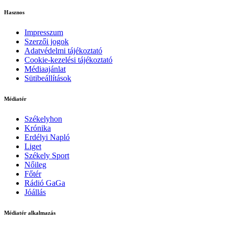
Hasznos
Impresszum
Szerzői jogok
Adatvédelmi tájékoztató
Cookie-kezelési tájékoztató
Médiaajánlat
Sütibeállítások
Médiatér
Székelyhon
Krónika
Erdélyi Napló
Liget
Székely Sport
Nőileg
Főtér
Rádió GaGa
Jóállás
Médiatér alkalmazás