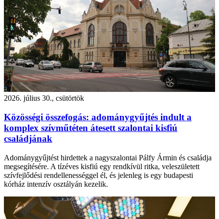
2026. július 30., csütörtök
Közösségi összefogás: adománygyűjtés indult a
komplex szívműtéten átesett szalontai kisfiú
családjának
Adománygyűjtést hirdettek a nagyszalontai Pálfy Ármin és családja
megsegítésére. A tízéves kisfiú egy rendkívül ritka, veleszületett
szívfejlődési rendellenességgel él, és jelenleg is egy budapesti
kórház intenzív osztályán kezelik.