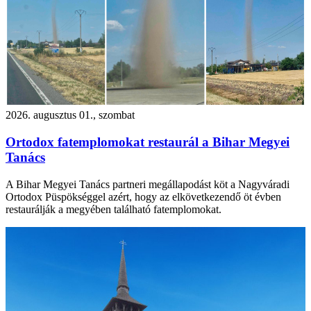
2026. augusztus 01., szombat
Ortodox fatemplomokat restaurál a Bihar Megyei
Tanács
A Bihar Megyei Tanács partneri megállapodást köt a Nagyváradi
Ortodox Püspökséggel azért, hogy az elkövetkezendő öt évben
restaurálják a megyében található fatemplomokat.