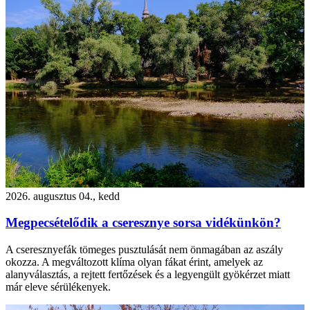
2026. augusztus 04., kedd
Megpecsételődik a cseresznye sorsa vidékünkön?
A cseresznyefák tömeges pusztulását nem önmagában az aszály
okozza. A megváltozott klíma olyan fákat érint, amelyek az
alanyválasztás, a rejtett fertőzések és a legyengült gyökérzet miatt
már eleve sérülékenyek.