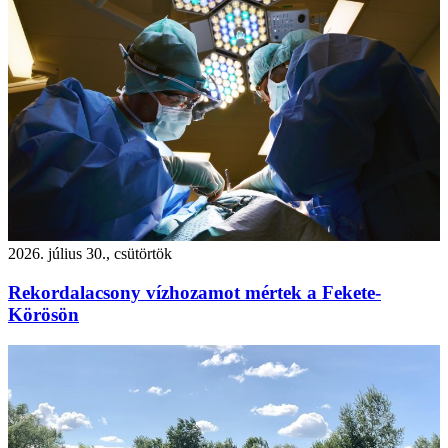
2026. július 30., csütörtök
Rekordalacsony vízhozamot mértek a Fekete-
Körösön