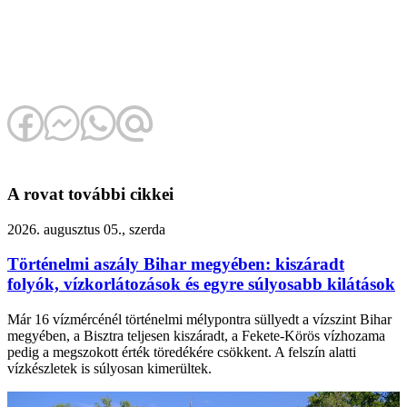
A rovat további cikkei
2026. augusztus 05., szerda
Történelmi aszály Bihar megyében: kiszáradt
folyók, vízkorlátozások és egyre súlyosabb kilátások
Már 16 vízmércénél történelmi mélypontra süllyedt a vízszint Bihar
megyében, a Bisztra teljesen kiszáradt, a Fekete-Körös vízhozama
pedig a megszokott érték töredékére csökkent. A felszín alatti
vízkészletek is súlyosan kimerültek.