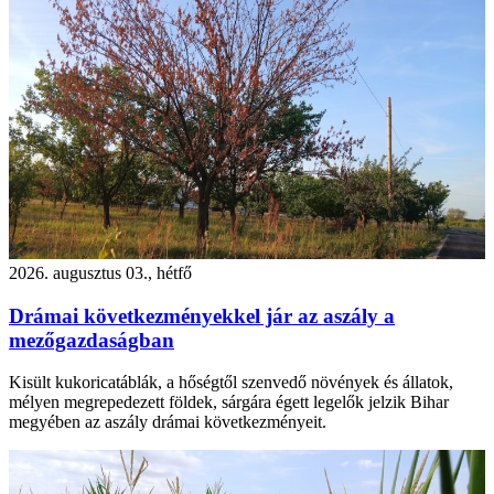
2026. augusztus 03., hétfő
Drámai következményekkel jár az aszály a
mezőgazdaságban
Kisült kukoricatáblák, a hőségtől szenvedő növények és állatok,
mélyen megrepedezett földek, sárgára égett legelők jelzik Bihar
megyében az aszály drámai következményeit.