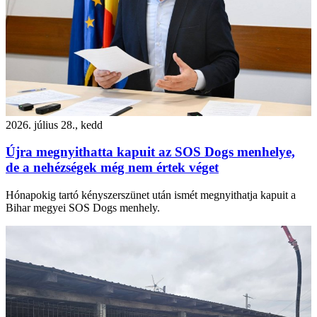
2026. július 28., kedd
Újra megnyithatta kapuit az SOS Dogs menhelye,
de a nehézségek még nem értek véget
Hónapokig tartó kényszerszünet után ismét megnyithatja kapuit a
Bihar megyei SOS Dogs menhely.