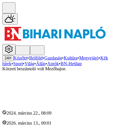
Közélet
•
Belföld
•
Gazdaság
•
Kultúra
•
Megyejáró
•
Kék
24H
hírek
•
Sport
•
Világ
•
Állás
•
Aprók
•
BN-Hetilap
Körzeti beszámoló volt Mezőbajon
2024. március 22., 08:09
2026. március 13., 00:01