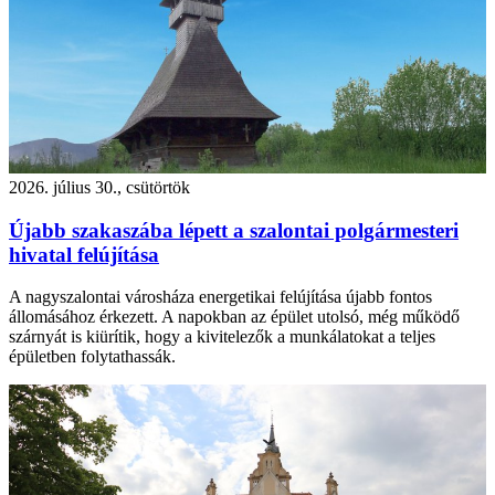
2026. július 30., csütörtök
Újabb szakaszába lépett a szalontai polgármesteri
hivatal felújítása
A nagyszalontai városháza energetikai felújítása újabb fontos
állomásához érkezett. A napokban az épület utolsó, még működő
szárnyát is kiürítik, hogy a kivitelezők a munkálatokat a teljes
épületben folytathassák.