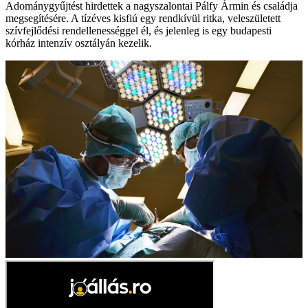
Adománygyűjtést hirdettek a nagyszalontai Pálfy Ármin és családja
megsegítésére. A tízéves kisfiú egy rendkívül ritka, veleszületett
szívfejlődési rendellenességgel él, és jelenleg is egy budapesti
kórház intenzív osztályán kezelik.