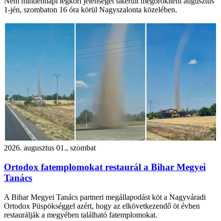
Nem mindennapi légköri jelenséget sikerült megörökíteni augusztus
1-jén, szombaton 16 óra körül Nagyszalonta közelében.
2026. augusztus 01., szombat
Ortodox fatemplomokat restaurál a Bihar Megyei
Tanács
A Bihar Megyei Tanács partneri megállapodást köt a Nagyváradi
Ortodox Püspökséggel azért, hogy az elkövetkezendő öt évben
restaurálják a megyében található fatemplomokat.