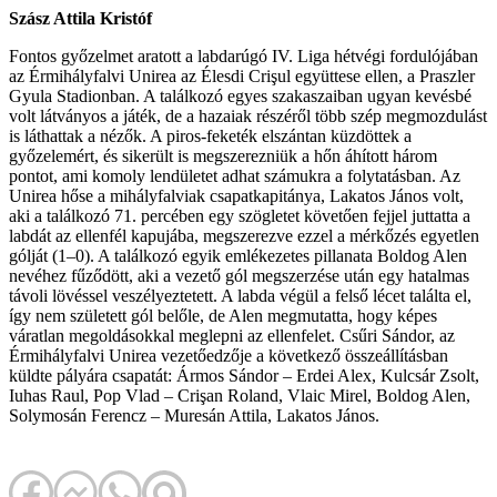
Szász Attila Kristóf
Fontos győzelmet aratott a labdarúgó IV. Liga hétvégi fordulójában
az Érmihályfalvi Unirea az Élesdi Crişul együttese ellen, a Praszler
Gyula Stadionban. A találkozó egyes szakaszaiban ugyan kevésbé
volt látványos a játék, de a hazaiak részéről több szép megmozdulást
is láthattak a nézők. A piros-feketék elszántan küzdöttek a
győzelemért, és sikerült is megszerezniük a hőn áhított három
pontot, ami komoly lendületet adhat számukra a folytatásban. Az
Unirea hőse a mihályfalviak csapatkapitánya, Lakatos János volt,
aki a találkozó 71. percében egy szögletet követően fejjel juttatta a
labdát az ellenfél kapujába, megszerezve ezzel a mérkőzés egyetlen
gólját (1–0). A találkozó egyik emlékezetes pillanata Boldog Alen
nevéhez fűződött, aki a vezető gól megszerzése után egy hatalmas
távoli lövéssel veszélyeztetett. A labda végül a felső lécet találta el,
így nem született gól belőle, de Alen megmutatta, hogy képes
váratlan megoldásokkal meglepni az ellenfelet. Csűri Sándor, az
Érmihályfalvi Unirea vezetőedzője a következő összeállításban
küldte pályára csapatát: Ármos Sándor – Erdei Alex, Kulcsár Zsolt,
Iuhas Raul, Pop Vlad – Crişan Roland, Vlaic Mirel, Boldog Alen,
Solymosán Ferencz – Muresán Attila, Lakatos János.