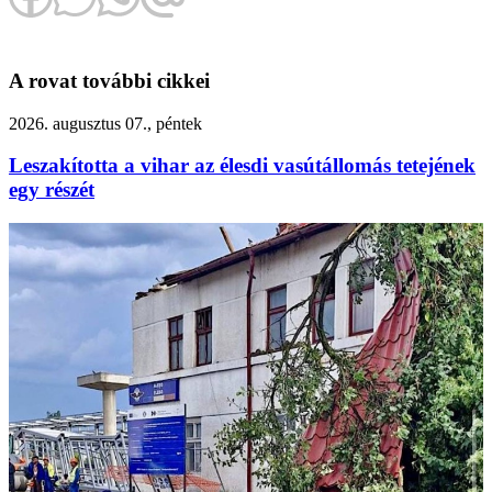
A rovat további cikkei
2026. augusztus 07., péntek
Leszakította a vihar az élesdi vasútállomás tetejének
egy részét