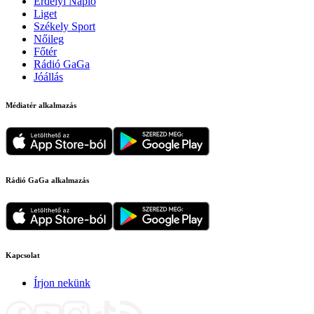
Erdélyi Napló
Liget
Székely Sport
Nőileg
Főtér
Rádió GaGa
Jóállás
Médiatér alkalmazás
Rádió GaGa alkalmazás
Kapcsolat
Írjon nekünk