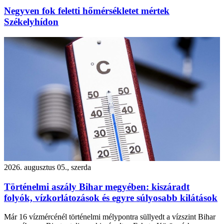
Negyven fok feletti hőmérsékletet mértek
Székelyhídon
2026. augusztus 05., szerda
Történelmi aszály Bihar megyében: kiszáradt
folyók, vízkorlátozások és egyre súlyosabb kilátások
Már 16 vízmércénél történelmi mélypontra süllyedt a vízszint Bihar