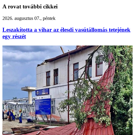
A rovat további cikkei
2026. augusztus 07., péntek
Leszakította a vihar az élesdi vasútállomás tetejének
egy részét