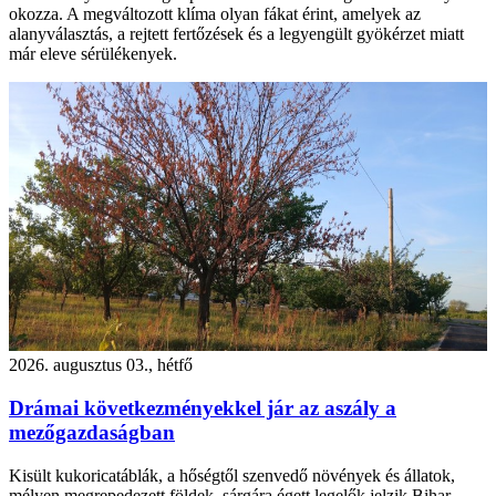
okozza. A megváltozott klíma olyan fákat érint, amelyek az
alanyválasztás, a rejtett fertőzések és a legyengült gyökérzet miatt
már eleve sérülékenyek.
2026. augusztus 03., hétfő
Drámai következményekkel jár az aszály a
mezőgazdaságban
Kisült kukoricatáblák, a hőségtől szenvedő növények és állatok,
mélyen megrepedezett földek, sárgára égett legelők jelzik Bihar