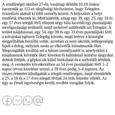
A rendőrséget október 27-én, vasárnap délelőtt 10.19 órakor
riasztották az 112-es sürgősségi hívószámon, hogy Telegden
összetűzés alakult ki több személy között. A helyszínre a helyi
rendőrök érkeztek ki. Mint kiderült, aznap egy 39, egy 25, egy 19 és
egy 17 éves telegdi férfi ellopott négy bála lucernát egy pusztaújlaki
mezőgazdasági területről, majd szekérrel szállították azt Telegdre. A
terület tulajdonosai, egy 54, egy 39 és egy 31 éves pusztaújlaki férfi
a tolvajokat egészen Telegdig követte, majd beérve a községbe
megpróbáltak beszélni velük, azonban ez nem sikerült, tettlegességig
fajult a dolog, melynek során az elkövetők bántalmazták őket.
Megrongálták továbbá azt a három személyautót is, amelyekkel a
tulajdonosok követték őket: köveket és különböző kemény tárgyakat
dobtak feléjük, a gépkocsik külső burkolatai és a szélvédői sérültek
meg. A verekedés következtében az 54 éves pusztaújlaki férfi 1–2
napos orvosi kezelésre szorul, a 39 éves pedig 3–4 naposra. Az
összes érintettet kihallgatták a telegdi rendőrségen, majd elrendelték
a 25, a 19 és a 17 éves telegdi férfiak 24 órás őrizetbe vételét. Az
ügy az élesdi ügyészségre került, további vizsgálat folyik.