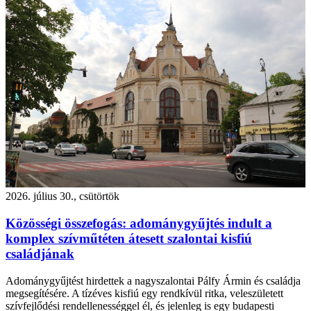
2026. július 30., csütörtök
Közösségi összefogás: adománygyűjtés indult a
komplex szívműtéten átesett szalontai kisfiú
családjának
Adománygyűjtést hirdettek a nagyszalontai Pálfy Ármin és családja
megsegítésére. A tízéves kisfiú egy rendkívül ritka, veleszületett
szívfejlődési rendellenességgel él, és jelenleg is egy budapesti