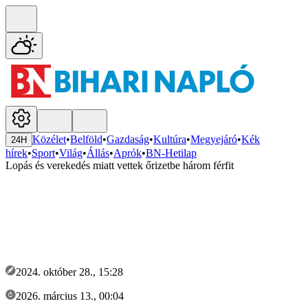
Közélet
•
Belföld
•
Gazdaság
•
Kultúra
•
Megyejáró
•
Kék
24H
hírek
•
Sport
•
Világ
•
Állás
•
Aprók
•
BN-Hetilap
Lopás és verekedés miatt vettek őrizetbe három férfit
2024. október 28., 15:28
2026. március 13., 00:04