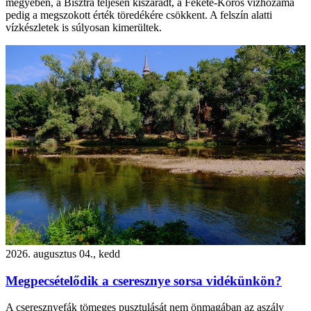
megyében, a Bisztra teljesen kiszáradt, a Fekete-Körös vízhozama
pedig a megszokott érték töredékére csökkent. A felszín alatti
vízkészletek is súlyosan kimerültek.
2026. augusztus 04., kedd
Megpecsételődik a cseresznye sorsa vidékünkön?
A cseresznyefák tömeges pusztulását nem önmagában az aszály