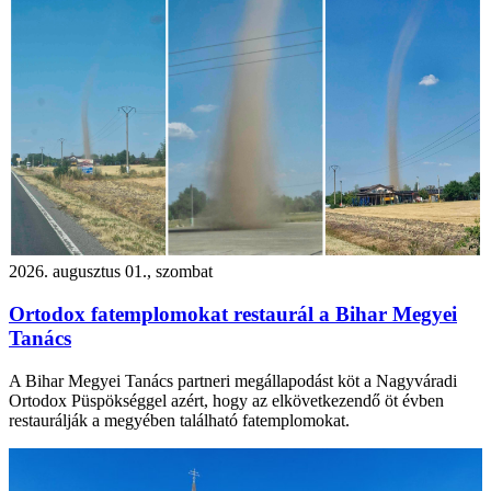
2026. augusztus 01., szombat
Ortodox fatemplomokat restaurál a Bihar Megyei
Tanács
A Bihar Megyei Tanács partneri megállapodást köt a Nagyváradi
Ortodox Püspökséggel azért, hogy az elkövetkezendő öt évben
restaurálják a megyében található fatemplomokat.