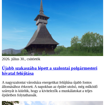
2026. július 30., csütörtök
Újabb szakaszába lépett a szalontai polgármesteri
hivatal felújítása
A nagyszalontai városháza energetikai felújítása újabb fontos
állomásához érkezett. A napokban az épület utolsó, még működő
szárnyát is kiürítik, hogy a kivitelezők a munkálatokat a teljes
épületben folytathassák.