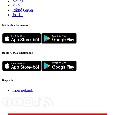
Nőileg
Főtér
Rádió GaGa
Jóállás
Médiatér alkalmazás
Rádió GaGa alkalmazás
Kapcsolat
Írjon nekünk