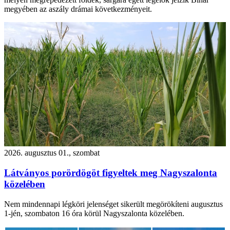
megyében az aszály drámai következményeit.
2026. augusztus 01., szombat
Látványos porördögöt figyeltek meg Nagyszalonta
közelében
Nem mindennapi légköri jelenséget sikerült megörökíteni augusztus
1-jén, szombaton 16 óra körül Nagyszalonta közelében.