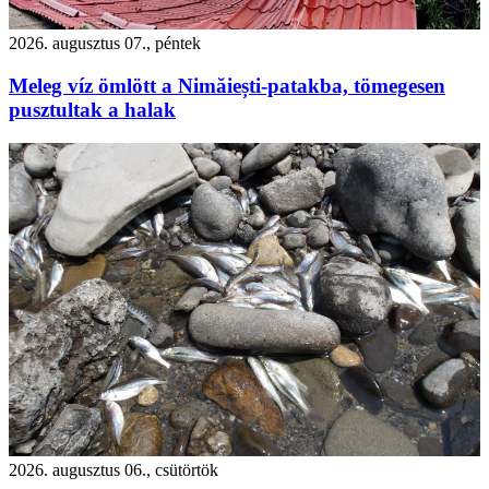
2026. augusztus 07., péntek
Meleg víz ömlött a Nimăiești-patakba, tömegesen
pusztultak a halak
2026. augusztus 06., csütörtök