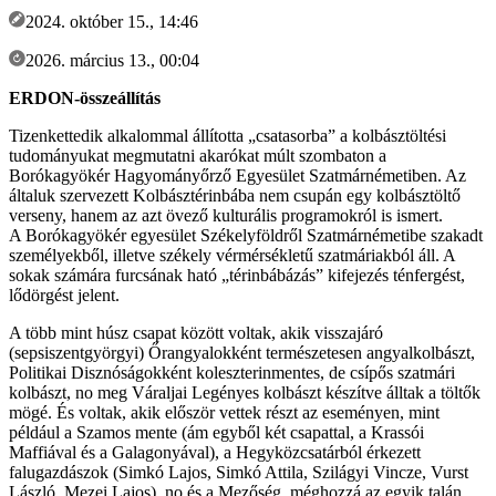
2024. október 15., 14:46
2026. március 13., 00:04
ERDON-összeállítás
Tizenkettedik alkalommal állította „csatasorba” a kolbásztöltési
tudományukat megmutatni akarókat múlt szombaton a
Borókagyökér Hagyományőrző Egyesület Szatmárnémetiben. Az
általuk szervezett Kolbásztérinbába nem csupán egy kolbásztöltő
verseny, hanem az azt övező kulturális programokról is ismert.
A Borókagyökér egyesület Székelyföldről Szatmárnémetibe szakadt
személyekből, illetve székely vérmérsékletű szatmáriakból áll. A
sokak számára furcsának ható „térinbábázás” kifejezés ténfergést,
lődörgést jelent.
A több mint húsz csapat között voltak, akik visszajáró
(sepsiszentgyörgyi) Őrangyalokként természetesen angyalkolbászt,
Politikai Disznóságokként koleszterinmentes, de csípős szatmári
kolbászt, no meg Váraljai Legényes kolbászt készítve álltak a töltők
mögé. És voltak, akik először vettek részt az eseményen, mint
például a Szamos mente (ám egyből két csapattal, a Krassói
Maffiával és a Galagonyával), a Hegyközcsatárból érkezett
falugazdászok (Simkó Lajos, Simkó Attila, Szilágyi Vincze, Vurst
László, Mezei Lajos), no és a Mezőség, méghozzá az egyik talán