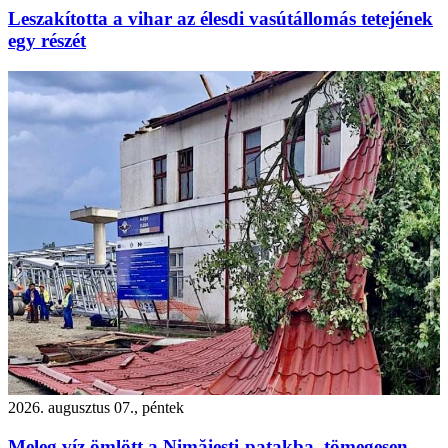
Leszakította a vihar az élesdi vasútállomás tetejének
egy részét
2026. augusztus 07., péntek
Meleg víz ömlött a Nimăiești-patakba, tömegesen