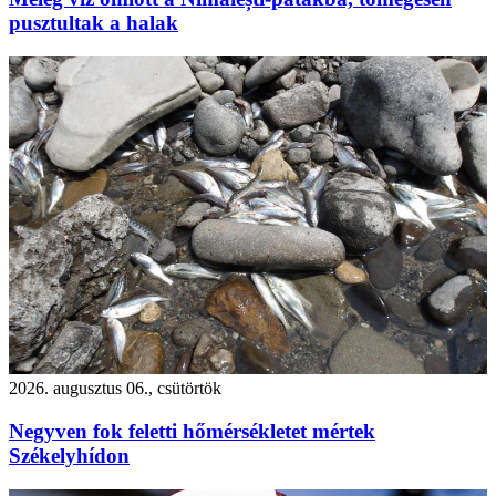
pusztultak a halak
2026. augusztus 06., csütörtök
Negyven fok feletti hőmérsékletet mértek
Székelyhídon