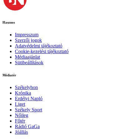
Hasznos
Impresszum
Szerzői jogok
Adatvédelmi tájékoztató
Cookie-kezelési tájékoztató
Médiaajánlat
Sütibeállítások
Médiatér
Székelyhon
Krónika
Erdélyi Napló
Liget
Székely Sport
Nőileg
Főtér
Rádió GaGa
Jóállás