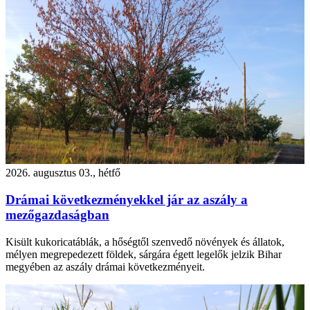
2026. augusztus 03., hétfő
Drámai következményekkel jár az aszály a
mezőgazdaságban
Kisült kukoricatáblák, a hőségtől szenvedő növények és állatok,
mélyen megrepedezett földek, sárgára égett legelők jelzik Bihar
megyében az aszály drámai következményeit.