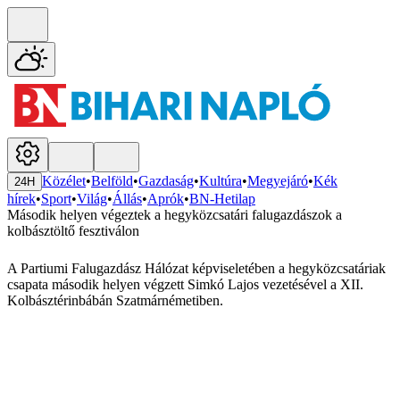
Közélet
•
Belföld
•
Gazdaság
•
Kultúra
•
Megyejáró
•
Kék
24H
hírek
•
Sport
•
Világ
•
Állás
•
Aprók
•
BN-Hetilap
Második helyen végeztek a hegyközcsatári falugazdászok a
kolbásztöltő fesztiválon
A Partiumi Falugazdász Hálózat képviseletében a hegyközcsatáriak
csapata második helyen végzett Simkó Lajos vezetésével a XII.
Kolbásztérinbábán Szatmárnémetiben.