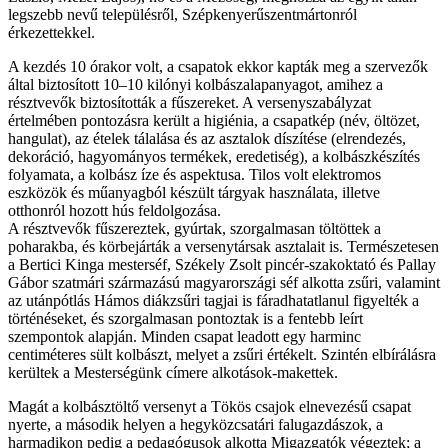
legszebb nevű településről, Szépkenyerűszentmártonról
érkezettekkel.
A kezdés 10 órakor volt, a csapatok ekkor kapták meg a szervezők
által biztosított 10–10 kilónyi kolbászalapanyagot, amihez a
résztvevők biztosították a fűszereket. A versenyszabályzat
értelmében pontozásra került a higiénia, a csapatkép (név, öltözet,
hangulat), az ételek tálalása és az asztalok díszítése (elrendezés,
dekoráció, hagyományos termékek, eredetiség), a kolbászkészítés
folyamata, a kolbász íze és aspektusa. Tilos volt elektromos
eszközök és műanyagból készült tárgyak használata, illetve
otthonról hozott hús feldolgozása.
A résztvevők fűszereztek, gyúrtak, szorgalmasan töltöttek a
poharakba, és körbejárták a versenytársak asztalait is. Természetesen
a Bertici Kinga mesterséf, Székely Zsolt pincér-szakoktató és Pallay
Gábor szatmári származású magyarországi séf alkotta zsűri, valamint
az utánpótlás Hámos diákzsűri tagjai is fáradhatatlanul figyelték a
történéseket, és szorgalmasan pontoztak is a fentebb leírt
szempontok alapján. Minden csapat leadott egy harminc
centiméteres sült kolbászt, melyet a zsűri értékelt. Szintén elbírálásra
kerültek a Mesterségünk címere alkotások-makettek.
Magát a kolbásztöltő versenyt a Tökös csajok elnevezésű csapat
nyerte, a második helyen a hegyközcsatári falugazdászok, a
harmadikon pedig a pedagógusok alkotta Migazgatók végeztek; a