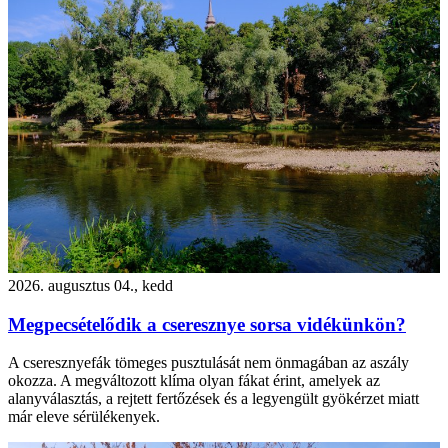
2026. augusztus 04., kedd
Megpecsételődik a cseresznye sorsa vidékünkön?
A cseresznyefák tömeges pusztulását nem önmagában az aszály
okozza. A megváltozott klíma olyan fákat érint, amelyek az
alanyválasztás, a rejtett fertőzések és a legyengült gyökérzet miatt
már eleve sérülékenyek.