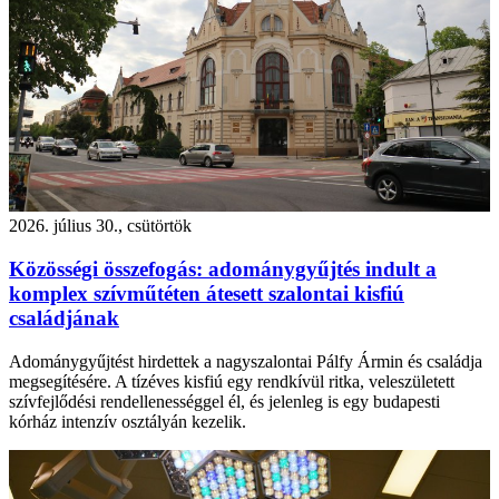
2026. július 30., csütörtök
Közösségi összefogás: adománygyűjtés indult a
komplex szívműtéten átesett szalontai kisfiú
családjának
Adománygyűjtést hirdettek a nagyszalontai Pálfy Ármin és családja
megsegítésére. A tízéves kisfiú egy rendkívül ritka, veleszületett
szívfejlődési rendellenességgel él, és jelenleg is egy budapesti
kórház intenzív osztályán kezelik.