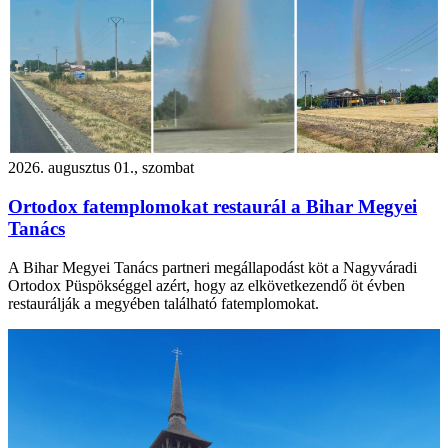
2026. augusztus 01., szombat
Ortodox fatemplomokat restaurál a Bihar Megyei
Tanács
A Bihar Megyei Tanács partneri megállapodást köt a Nagyváradi
Ortodox Püspökséggel azért, hogy az elkövetkezendő öt évben
restaurálják a megyében található fatemplomokat.