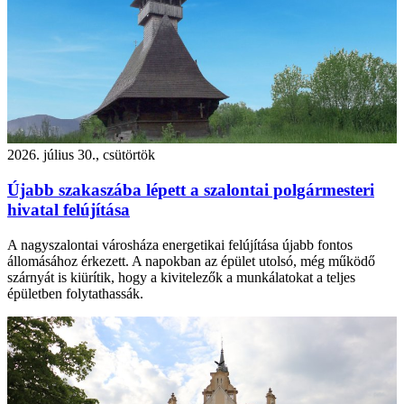
2026. július 30., csütörtök
Újabb szakaszába lépett a szalontai polgármesteri
hivatal felújítása
A nagyszalontai városháza energetikai felújítása újabb fontos
állomásához érkezett. A napokban az épület utolsó, még működő
szárnyát is kiürítik, hogy a kivitelezők a munkálatokat a teljes
épületben folytathassák.