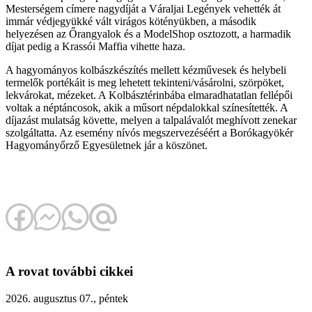
Mesterségem címere nagydíját a Váraljai Legények vehették át
immár védjegyükké vált virágos kötényükben, a második
helyezésen az Őrangyalok és a ModelShop osztozott, a harmadik
díjat pedig a Krassói Maffia vihette haza.
A hagyományos kolbászkészítés mellett kézművesek és helybeli
termelők portékáit is meg lehetett tekinteni/vásárolni, szörpöket,
lekvárokat, mézeket. A Kolbásztérinbába elmaradhatatlan fellépői
voltak a néptáncosok, akik a műsort népdalokkal színesítették. A
díjazást mulatság követte, melyen a talpalávalót meghívott zenekar
szolgáltatta. Az esemény nívós megszervezéséért a Borókagyökér
Hagyományőrző Egyesületnek jár a köszönet.
A rovat további cikkei
2026. augusztus 07., péntek