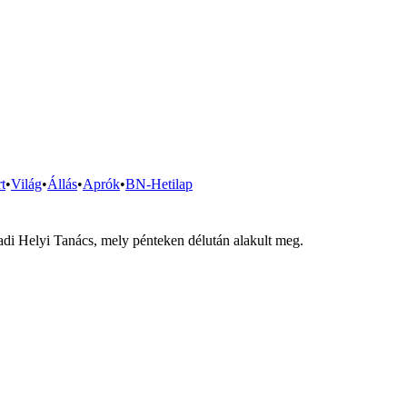
t
•
Világ
•
Állás
•
Aprók
•
BN-Hetilap
adi Helyi Tanács, mely pénteken délután alakult meg.