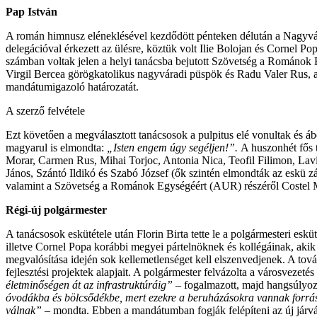
Pap István
A román himnusz eléneklésével kezdődött pénteken délután a Nagyvár
delegációval érkezett az ülésre, köztük volt Ilie Bolojan és Cornel Po
számban voltak jelen a helyi tanácsba bejutott Szövetség a Románok 
Virgil Bercea görögkatolikus nagyváradi püspök és Radu Valer Rus, 
mandátumigazoló határozatát.
A szerző felvétele
Ezt követően a megválasztott tanácsosok a pulpitus elé vonultak és ábé
magyarul is elmondta:
„Isten engem úgy segéljen!”.
A huszonhét fős 
Morar, Carmen Rus, Mihai Torjoc, Antonia Nica, Teofil Filimon, La
János, Szántó Ildikó és Szabó József (ők szintén elmondták az eskü 
valamint a Szövetség a Románok Egységéért (AUR) részéről Costel 
Régi-új polgármester
A tanácsosok eskütétele után Florin Birta tette le a polgármesteri esk
illetve Cornel Popa korábbi megyei pártelnöknek és kollégáinak, aki
megvalósítása idején sok kellemetlenséget kell elszenvedjenek. A továb
fejlesztési projektek alapjait. A polgármester felvázolta a városvezetés
életminőségen át az infrastruktúráig”
– fogalmazott, majd hangsúlyozt
óvodákba és bölcsődékbe, mert ezekre a beruházásokra vannak forráso
válnak”
– mondta. Ebben a mandátumban fogják felépíteni az új járván