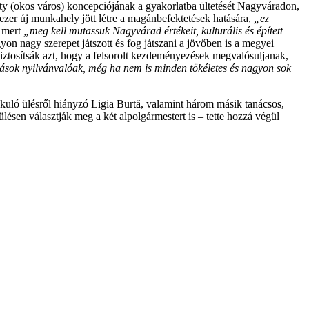
ity (okos város) koncepciójának a gyakorlatba ültetését Nagyváradon,
ezer új munkahely jött létre a magánbefektetések hatására,
„ez
, mert
„meg kell mutassuk Nagyvárad értékeit, kulturális és épített
on nagy szerepet játszott és fog játszani a jövőben is a megyei
iztosítsák azt, hogy a felsorolt kezdeményezések megvalósuljanak,
ozások nyilvánvalóak, még ha nem is minden tökéletes és nagyon sok
akuló ülésről hiányzó Ligia Burtă, valamint három másik tanácsos,
ésen választják meg a két alpolgármestert is – tette hozzá végül