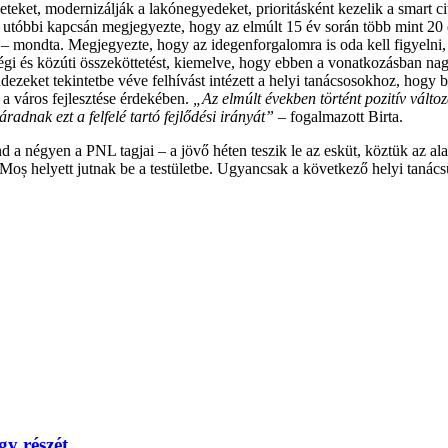
teket, modernizálják a lakónegyedeket, prioritásként kezelik a smart c
 utóbbi kapcsán megjegyezte, hogy az elmúlt 15 év során több mint 20 
– mondta. Megjegyezte, hogy az idegenforgalomra is oda kell figyelni
gi és közúti összeköttetést, kiemelve, hogy ebben a vonatkozásban nagy
zeket tekintetbe véve felhívást intézett a helyi tanácsosokhoz, hogy b
 a város fejlesztése érdekében.
„Az elmúlt években történt pozitív vált
adnak ezt a felfelé tartó fejlődési irányát”
– fogalmazott Birta.
d a négyen a PNL tagjai – a jövő héten teszik le az esküt, köztük az al
ș helyett jutnak be a testületbe. Ugyancsak a következő helyi tanácsül
gy részét