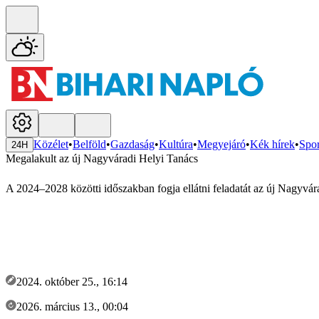
Közélet
•
Belföld
•
Gazdaság
•
Kultúra
•
Megyejáró
•
Kék hírek
•
Spor
24H
Megalakult az új Nagyváradi Helyi Tanács
A 2024–2028 közötti időszakban fogja ellátni feladatát az új Nagyvár
2024. október 25., 16:14
2026. március 13., 00:04