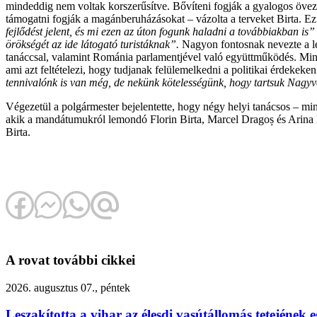
mindeddig nem voltak korszerűsítve. Bővíteni fogják a gyalogos öveze
támogatni fogják a magánberuházásokat – vázolta a terveket Birta. Ez
fejlődést jelent, és mi ezen az úton fogunk haladni a továbbiakban is”
örökségét az ide látogató turistáknak”.
Nagyon fontosnak nevezte a lé
tanáccsal, valamint Románia parlamentjével való együttműködés. Minde
ami azt feltételezi, hogy tudjanak felülemelkedni a politikai érdekeken
tennivalónk is van még, de nekünk kötelességünk, hogy tartsuk Nagyvár
Végezetül a polgármester bejelentette, hogy négy helyi tanácsos – min
akik a mandátumukról lemondó Florin Birta, Marcel Dragoș és Arina Mo
Birta.
A rovat további cikkei
2026. augusztus 07., péntek
Leszakította a vihar az élesdi vasútállomás tetejének e