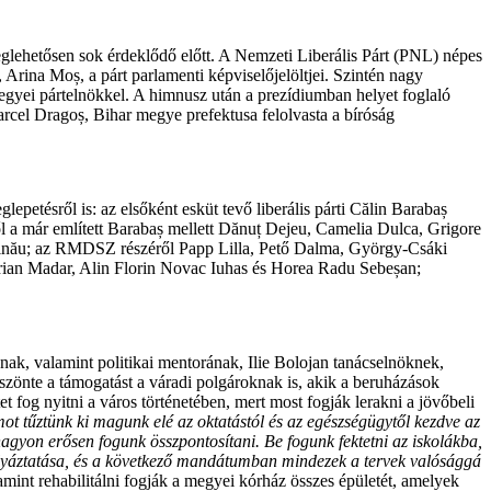
lehetősen sok érdeklődő előtt. A Nemzeti Liberális Párt (PNL) népes
, Arina Moș, a párt parlamenti képviselőjelöltjei. Szintén nagy
egyei pártelnökkel. A himnusz után a prezídiumban helyet foglaló
cel Dragoș, Bihar megye prefektusa felolvasta a bíróság
epetésről is: az elsőként esküt tevő liberális párti Călin Barabaș
ől a már említett Barabaș mellett Dănuț Dejeu, Camelia Dulca, Grigore
rinău; az RMDSZ részéről Papp Lilla, Pető Dalma, György-Csáki
Adrian Madar, Alin Florin Novac Iuhas és Horea Radu Sebeșan;
ának, valamint politikai mentorának, Ilie Bolojan tanácselnöknek,
zönte a támogatást a váradi polgároknak is, akik a beruházások
t fog nyitni a város történetében, mert most fogják lerakni a jövőbeli
 tűztünk ki magunk elé az oktatástól és az egészségügytől kezdve az
agyon erősen fogunk összpontosítani. Be fogunk fektetni az iskolákba,
pályáztatása, és a következő mandátumban mindezek a tervek valósággá
mint rehabilitálni fogják a megyei kórház összes épületét, amelyek