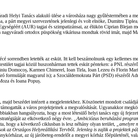
adi Helyi Tanács alakuló ülése a városháza nagy gyűléstermében a meg
pa, a párt megyei szervezetének jelenlegi és volt elnöke, Dumitru Țiplea
Egységéért (AUR) tagjai és szimpatizánsai, az élükön Ciprian Blejan m
a nagyváradi ortodox püspökség vikáriusa mondtak rövid imát, majd Mar
cé sorrendben letették az esküt. Itt kell beszámolnunk egy kellemes megl
testület tagjai közül huszonhárman tettek esküt pénteken: a PNL részér
viniu Domocoș, Karmen Chimerel, Ioan Tirla, Ioan Lezeu és Florin Ma
záró formuláját magyarul is); a Szociáldemokrata Párt (PSD) részéről 
Moza és Ioana Popuș.
üt, majd beszédet intézett a megjelentekhez. Köszönetet mondott családj
k támogatták a város projektjeinek a megvalósítását. Ugyanakkor megkös
biakban hangsúlyozta, hogy a most létesülő helyi tanács egy új fejezete
 stratégiáját az elkövetkező négy évre.
„Ambiciózus beruházási programot
a, hogy a következő ciklusban is lesz néhány olyan terület,
„amelyre n
k az Országos Helyreállítási Tervből. Jelenleg is zajlik a projektek 
ykórházat, az új járóbeteg-rendelőt a megyei kórház főépületénél, vala