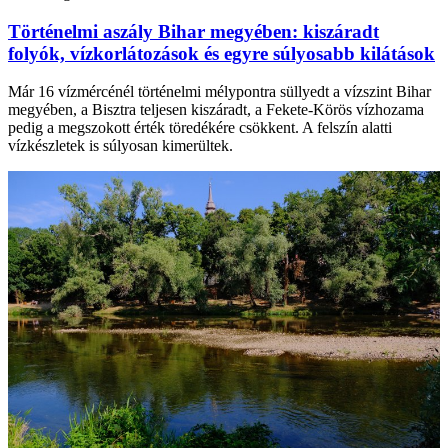
Történelmi aszály Bihar megyében: kiszáradt
folyók, vízkorlátozások és egyre súlyosabb kilátások
Már 16 vízmércénél történelmi mélypontra süllyedt a vízszint Bihar
megyében, a Bisztra teljesen kiszáradt, a Fekete-Körös vízhozama
pedig a megszokott érték töredékére csökkent. A felszín alatti
vízkészletek is súlyosan kimerültek.