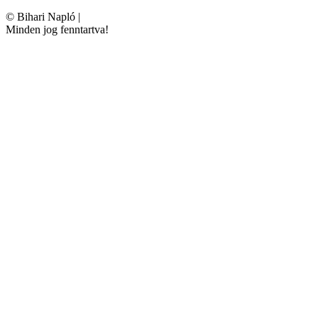
©
Bihari Napló
|
Minden jog fenntartva!