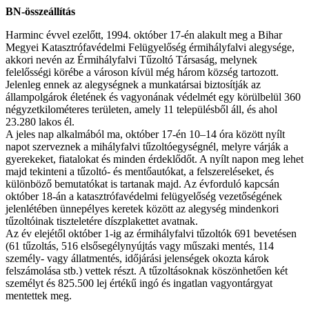
BN-összeállítás
Harminc évvel ezelőtt, 1994. október 17-én alakult meg a Bihar
Megyei Katasztrófavédelmi Felügyelőség érmihályfalvi alegysége,
akkori nevén az Érmihályfalvi Tűzoltó Társaság, melynek
felelősségi körébe a városon kívül még három község tartozott.
Jelenleg ennek az alegységnek a munkatársai biztosítják az
állampolgárok életének és vagyonának védelmét egy körülbelül 360
négyzetkilométeres területen, amely 11 településből áll, és ahol
23.280 lakos él.
A jeles nap alkalmából ma, október 17-én 10–14 óra között nyílt
napot szerveznek a mihályfalvi tűzoltóegységnél, melyre várják a
gyerekeket, fiatalokat és minden érdeklődőt. A nyílt napon meg lehet
majd tekinteni a tűzoltó- és mentőautókat, a felszereléseket, és
különböző bemutatókat is tartanak majd. Az évforduló kapcsán
október 18-án a katasztrófavédelmi felügyelőség vezetőségének
jelenlétében ünnepélyes keretek között az alegység mindenkori
tűzoltóinak tiszteletére díszplakettet avatnak.
Az év elejétől október 1-ig az érmihályfalvi tűzoltók 691 bevetésen
(61 tűzoltás, 516 elsősegélynyújtás vagy műszaki mentés, 114
személy- vagy állatmentés, időjárási jelenségek okozta károk
felszámolása stb.) vettek részt. A tűzoltásoknak köszönhetően két
személyt és 825.500 lej értékű ingó és ingatlan vagyontárgyat
mentettek meg.