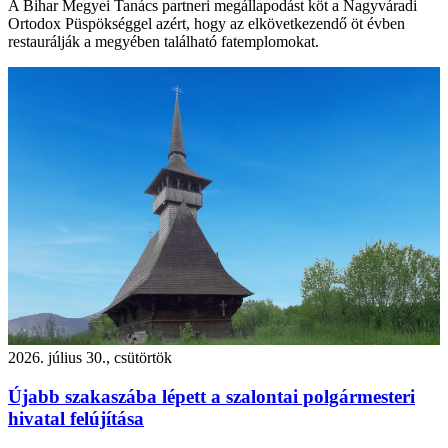
A Bihar Megyei Tanács partneri megállapodást köt a Nagyváradi
Ortodox Püspökséggel azért, hogy az elkövetkezendő öt évben
restaurálják a megyében található fatemplomokat.
2026. július 30., csütörtök
Újabb szakaszába lépett a szalontai polgármesteri
hivatal felújítása