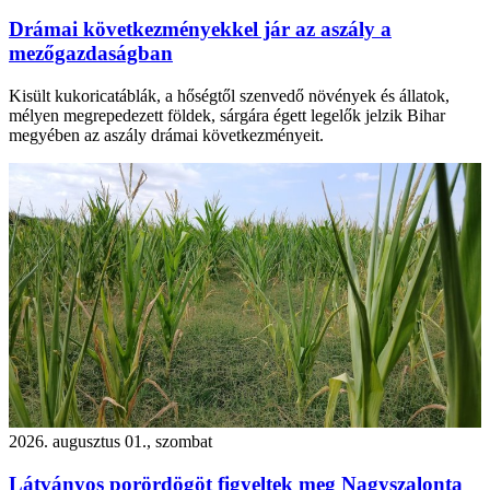
Drámai következményekkel jár az aszály a
mezőgazdaságban
Kisült kukoricatáblák, a hőségtől szenvedő növények és állatok,
mélyen megrepedezett földek, sárgára égett legelők jelzik Bihar
megyében az aszály drámai következményeit.
2026. augusztus 01., szombat
Látványos porördögöt figyeltek meg Nagyszalonta