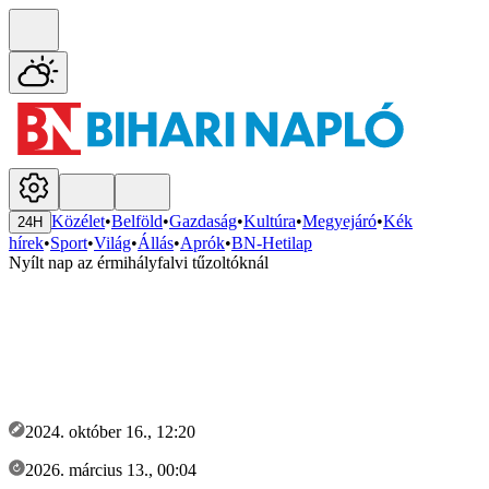
Közélet
•
Belföld
•
Gazdaság
•
Kultúra
•
Megyejáró
•
Kék
24H
hírek
•
Sport
•
Világ
•
Állás
•
Aprók
•
BN-Hetilap
Nyílt nap az érmihályfalvi tűzoltóknál
2024. október 16., 12:20
2026. március 13., 00:04