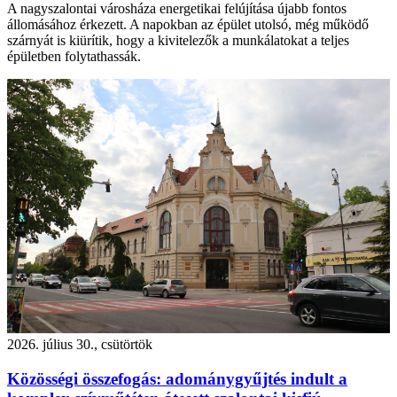
A nagyszalontai városháza energetikai felújítása újabb fontos
állomásához érkezett. A napokban az épület utolsó, még működő
szárnyát is kiürítik, hogy a kivitelezők a munkálatokat a teljes
épületben folytathassák.
2026. július 30., csütörtök
Közösségi összefogás: adománygyűjtés indult a