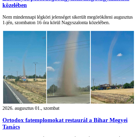
közelében
Nem mindennapi légköri jelenséget sikerült megörökíteni augusztus
1-jén, szombaton 16 óra körül Nagyszalonta közelében.
2026. augusztus 01., szombat
Ortodox fatemplomokat restaurál a Bihar Megyei
Tanács