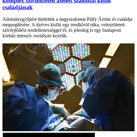
komplex szívműtéten átesett szalontai kisfiú
családjának
Adománygyűjtést hirdettek a nagyszalontai Pálfy Ármin és családja
megsegítésére. A tízéves kisfiú egy rendkívül ritka, veleszületett
szívfejlődési rendellenességgel él, és jelenleg is egy budapesti
kórház intenzív osztályán kezelik.