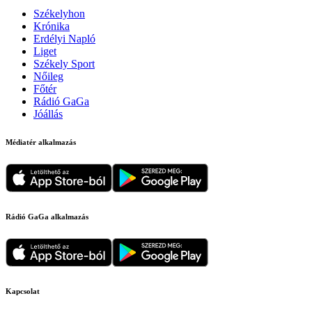
Székelyhon
Krónika
Erdélyi Napló
Liget
Székely Sport
Nőileg
Főtér
Rádió GaGa
Jóállás
Médiatér alkalmazás
Rádió GaGa alkalmazás
Kapcsolat