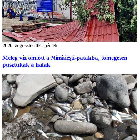
2026. augusztus 07., péntek
Meleg víz ömlött a Nimăiești-patakba, tömegesen
pusztultak a halak