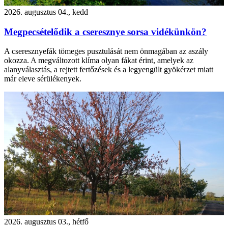
2026. augusztus 04., kedd
Megpecsételődik a cseresznye sorsa vidékünkön?
A cseresznyefák tömeges pusztulását nem önmagában az aszály
okozza. A megváltozott klíma olyan fákat érint, amelyek az
alanyválasztás, a rejtett fertőzések és a legyengült gyökérzet miatt
már eleve sérülékenyek.
2026. augusztus 03., hétfő