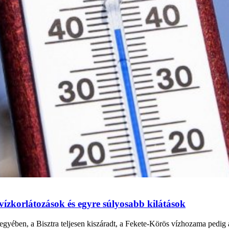
vízkorlátozások és egyre súlyosabb kilátások
gyében, a Bisztra teljesen kiszáradt, a Fekete-Körös vízhozama pedig a 