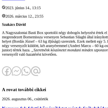
2023. június 14., 13:15
2026. március 12., 23:55
Szakács Dávid
A Nagyszalontai Basti Box sportolói négy dobogós helyezést értek e
megrendezett Bornemissza versenyen Sebastian Silaghi által irányított
helyet (Bordás József – 63 kg ifjúsági) szereztek. Ezek mellett egy 5.
négy versenyzőt küldött, két aranyéremmel (Andrei Marcu – 60 kg-os j
junior) tértek haza.
„Szeretnénk köszönetet mondani minden szponzoru
versenyről való hazatérést követően.
A rovat további cikkei
2026. augusztus 06., csütörtök