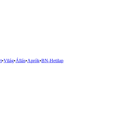
t
•
Világ
•
Állás
•
Aprók
•
BN-Hetilap