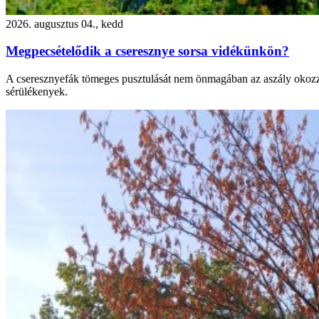
2026. augusztus 04., kedd
Megpecsételődik a cseresznye sorsa vidékünkön?
A cseresznyefák tömeges pusztulását nem önmagában az aszály okozza. 
sérülékenyek.