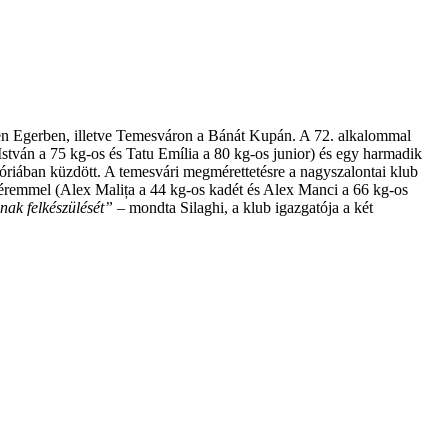
en Egerben, illetve Temesváron a Bánát Kupán. A 72. alkalommal
István a 75 kg-os és Tatu Emília a 80 kg-os junior) és egy harmadik
tegóriában küzdött. A temesvári megmérettetésre a nagyszalontai klub
stéremmel (Alex Malița a 44 kg-os kadét és Alex Manci a 66 kg-os
nak felkészülését”
– mondta Silaghi, a klub igazgatója a két