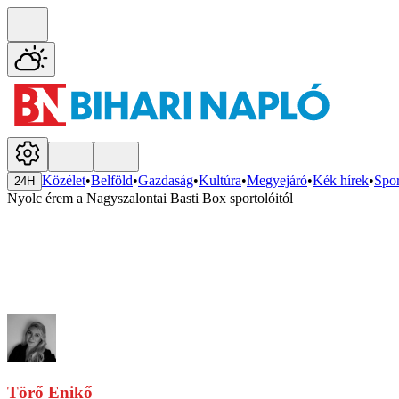
Közélet
•
Belföld
•
Gazdaság
•
Kultúra
•
Megyejáró
•
Kék hírek
•
Spor
24H
Nyolc érem a Nagyszalontai Basti Box sportolóitól
Törő Enikő