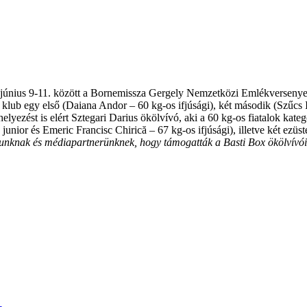
l június 9-11. között a Bornemissza Gergely Nemzetközi Emlékverseny
 klub egy első (Daiana Andor – 60 kg-os ifjúsági), két második (Szűcs 
 helyezést is elért Sztegari Darius ökölvívó, aki a 60 kg-os fiatalok ka
unior és Emeric Francisc Chirică – 67 kg-os ifjúsági), illetve két ezü
nknak és médiapartnerünknek, hogy támogatták a Basti Box ökölvívói