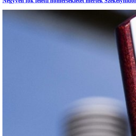
Negyven fok feletti hőmérsékletet mértek Székelyhído