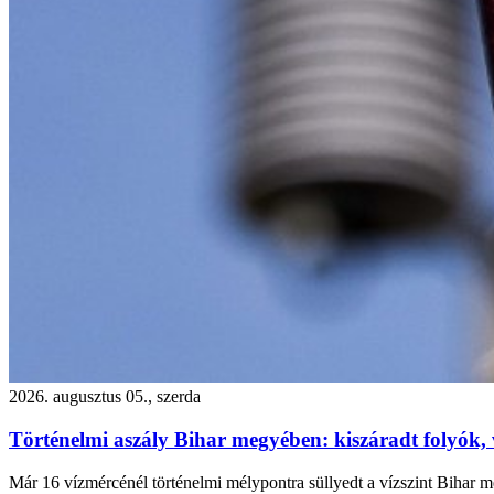
2026. augusztus 05., szerda
Történelmi aszály Bihar megyében: kiszáradt folyók, 
Már 16 vízmércénél történelmi mélypontra süllyedt a vízszint Bihar me