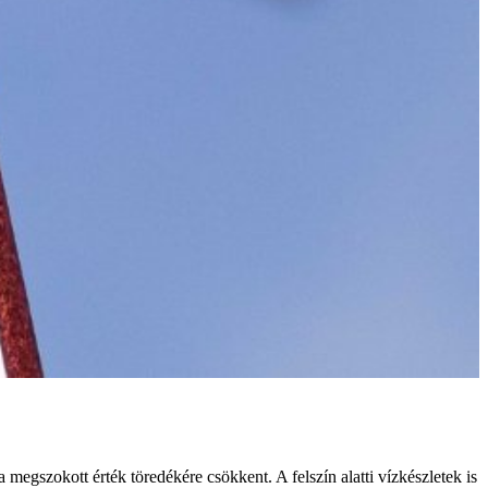
megszokott érték töredékére csökkent. A felszín alatti vízkészletek is