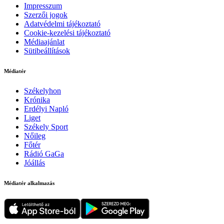
Impresszum
Szerzői jogok
Adatvédelmi tájékoztató
Cookie-kezelési tájékoztató
Médiaajánlat
Sütibeállítások
Médiatér
Székelyhon
Krónika
Erdélyi Napló
Liget
Székely Sport
Nőileg
Főtér
Rádió GaGa
Jóállás
Médiatér alkalmazás