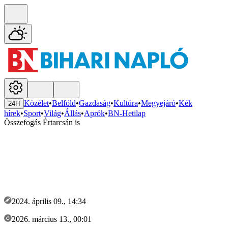
Közélet
•
Belföld
•
Gazdaság
•
Kultúra
•
Megyejáró
•
Kék
24H
hírek
•
Sport
•
Világ
•
Állás
•
Aprók
•
BN-Hetilap
Összefogás Értarcsán is
2024. április 09., 14:34
2026. március 13., 00:01