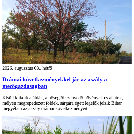
2026. augusztus 03., hétfő
Drámai következményekkel jár az aszály a
mezőgazdaságban
Kisült kukoricatáblák, a hőségtől szenvedő növények és állatok,
mélyen megrepedezett földek, sárgára égett legelők jelzik Bihar
megyében az aszály drámai következményeit.