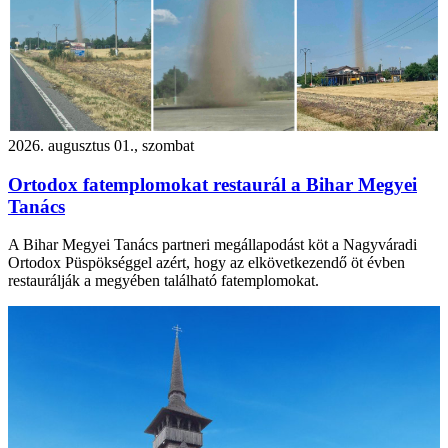
2026. augusztus 01., szombat
Ortodox fatemplomokat restaurál a Bihar Megyei
Tanács
A Bihar Megyei Tanács partneri megállapodást köt a Nagyváradi
Ortodox Püspökséggel azért, hogy az elkövetkezendő öt évben
restaurálják a megyében található fatemplomokat.