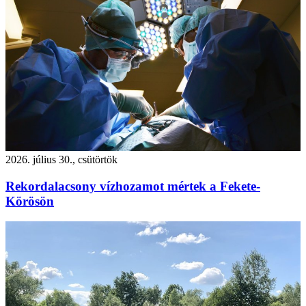
2026. július 30., csütörtök
Rekordalacsony vízhozamot mértek a Fekete-
Körösön