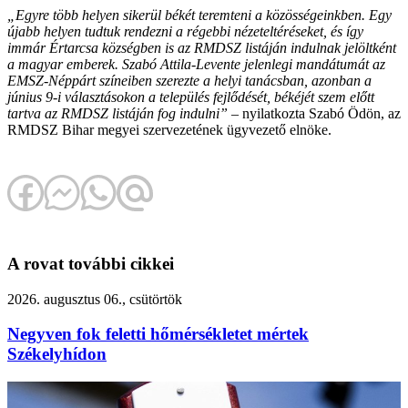
„Egyre több helyen sikerül békét teremteni a közösségeinkben. Egy
újabb helyen tudtuk rendezni a régebbi nézeteltéréseket, és így
immár Értarcsa községben is az RMDSZ listáján indulnak jelöltként
a magyar emberek. Szabó Attila-Levente jelenlegi mandátumát az
EMSZ-Néppárt színeiben szerezte a helyi tanácsban, azonban a
június 9-i választásokon a település fejlődését, békéjét szem előtt
tartva az RMDSZ listáján fog indulni”
– nyilatkozta Szabó Ödön, az
RMDSZ Bihar megyei szervezetének ügyvezető elnöke.
A rovat további cikkei
2026. augusztus 06., csütörtök
Negyven fok feletti hőmérsékletet mértek
Székelyhídon