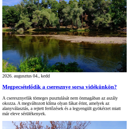
2026. augusztus 04., kedd
Megpecsételődik a cseresznye sorsa vidékünkön?
A cseresznyefák tömeges pusztulását nem önmagában az aszály
okozza. A megváltozott klíma olyan fákat érint, amelyek az
alanyválasztás, a rejtett fertőzések és a legyengült gyökérzet miatt
már eleve sérülékenyek.