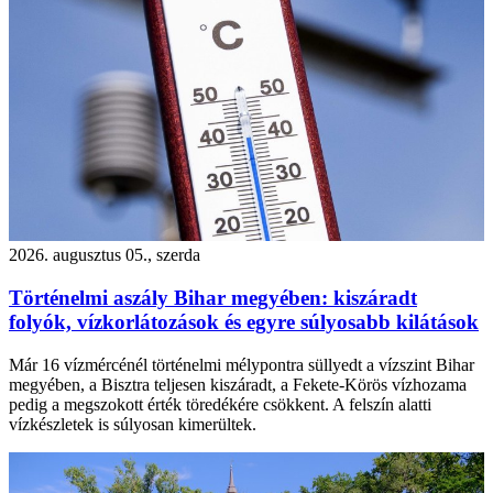
2026. augusztus 05., szerda
Történelmi aszály Bihar megyében: kiszáradt
folyók, vízkorlátozások és egyre súlyosabb kilátások
Már 16 vízmércénél történelmi mélypontra süllyedt a vízszint Bihar
megyében, a Bisztra teljesen kiszáradt, a Fekete-Körös vízhozama
pedig a megszokott érték töredékére csökkent. A felszín alatti
vízkészletek is súlyosan kimerültek.