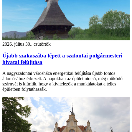
2026. július 30., csütörtök
Újabb szakaszába lépett a szalontai polgármesteri
hivatal felújítása
A nagyszalontai városháza energetikai felújítása újabb fontos
állomásához érkezett. A napokban az épület utolsó, még működő
szárnyát is kiürítik, hogy a kivitelezők a munkálatokat a teljes
épületben folytathassák.