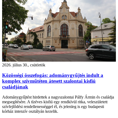
2026. július 30., csütörtök
Közösségi összefogás: adománygyűjtés indult a
komplex szívműtéten átesett szalontai kisfiú
családjának
Adománygyűjtést hirdettek a nagyszalontai Pálfy Ármin és családja
megsegítésére. A tízéves kisfiú egy rendkívül ritka, veleszületett
szívfejlődési rendellenességgel él, és jelenleg is egy budapesti
kórház intenzív osztályán kezelik.