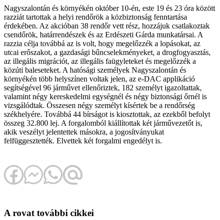
Nagyszalontán és környékén október 10-én, este 19 és 23 óra között
razziát tartottak a helyi rendőrök a közbiztonság fenntartása
érdekében. Az akcióban 38 rendőr vett rész, hozzájuk csatlakoztak
csendőrök, határrendészek és az Erdészeti Gárda munkatársai. A
razzia célja továbbá az is volt, hogy megelőzzék a lopásokat, az
utcai erőszakot, a gazdasági bűncselekményeket, a drogfogyasztás,
az illegális migrációt, az illegális faügyleteket és megelőzzék a
közúti baleseteket. A hatósági személyek Nagyszalontán és
környékén több helyszínen voltak jelen, az e-DAC applikáció
segítségével 96 járművet ellenőriztek, 182 személyt igazoltattak,
valamint négy kereskedelmi egységnél és négy biztonsági őrnél is
vizsgálódtak. Összesen négy személyt kísértek be a rendőrség
székhelyére. Továbbá 44 bírságot is kiosztottak, az ezekből befolyt
összeg 32.800 lej. A forgalomból kiállítottak két járművezetőt is,
akik veszélyt jelentettek másokra, a jogosítványukat
felfüggesztették. Elvettek két forgalmi engedélyt is.
A rovat további cikkei