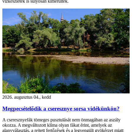
vízkészletek is súlyosan kimerültek.
2026. augusztus 04., kedd
Megpecsételődik a cseresznye sorsa vidékünkön?
A cseresznyefák tömeges pusztulását nem önmagában az aszály
okozza. A megváltozott klíma olyan fákat érint, amelyek az
alanyválasztás, a rejtett fertőzések és a legyengült gyökérzet miatt