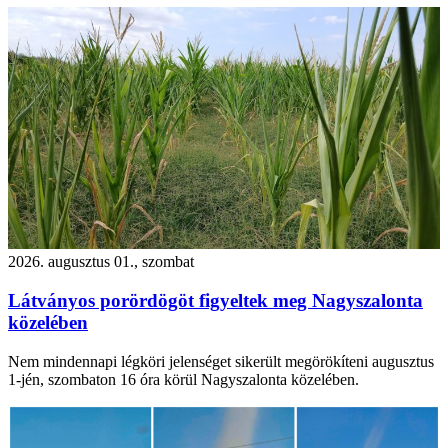
2026. augusztus 01., szombat
Látványos porördögöt figyeltek meg Nagyszalonta
közelében
Nem mindennapi légköri jelenséget sikerült megörökíteni augusztus
1-jén, szombaton 16 óra körül Nagyszalonta közelében.