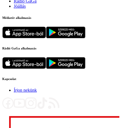
Rádió GaGa
Jóállás
Médiatér alkalmazás
Rádió GaGa alkalmazás
Kapcsolat
Írjon nekünk