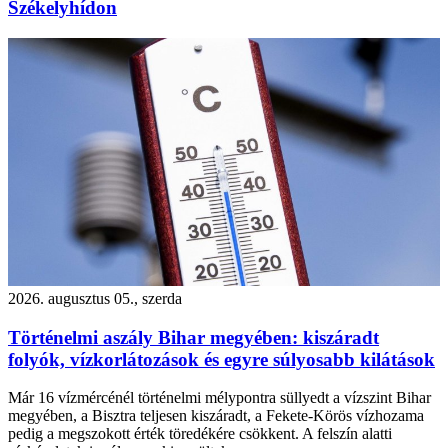
Székelyhídon
2026. augusztus 05., szerda
Történelmi aszály Bihar megyében: kiszáradt
folyók, vízkorlátozások és egyre súlyosabb kilátások
Már 16 vízmércénél történelmi mélypontra süllyedt a vízszint Bihar
megyében, a Bisztra teljesen kiszáradt, a Fekete-Körös vízhozama
pedig a megszokott érték töredékére csökkent. A felszín alatti