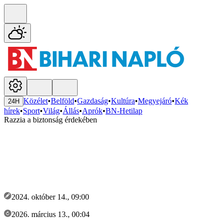
Közélet
•
Belföld
•
Gazdaság
•
Kultúra
•
Megyejáró
•
Kék
24H
hírek
•
Sport
•
Világ
•
Állás
•
Aprók
•
BN-Hetilap
Razzia a biztonság érdekében
2024. október 14., 09:00
2026. március 13., 00:04