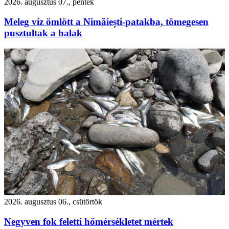
2026. augusztus 07., péntek
Meleg víz ömlött a Nimăiești-patakba, tömegesen
pusztultak a halak
2026. augusztus 06., csütörtök
Negyven fok feletti hőmérsékletet mértek