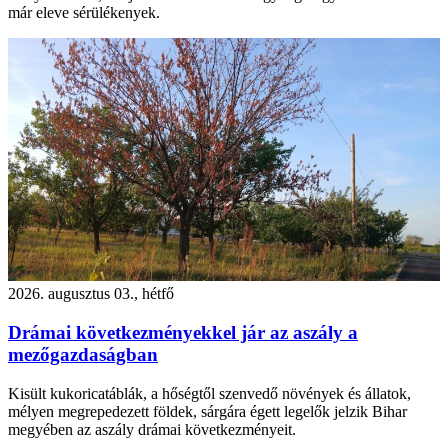
már eleve sérülékenyek.
2026. augusztus 03., hétfő
Drámai következményekkel jár az aszály a
mezőgazdaságban
Kisült kukoricatáblák, a hőségtől szenvedő növények és állatok,
mélyen megrepedezett földek, sárgára égett legelők jelzik Bihar
megyében az aszály drámai következményeit.