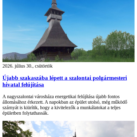
2026. július 30., csütörtök
Újabb szakaszába lépett a szalontai polgármesteri
hivatal felújítása
A nagyszalontai városháza energetikai felújítása újabb fontos
állomásához érkezett. A napokban az épület utolsó, még működő
szárnyát is kiürítik, hogy a kivitelezők a munkálatokat a teljes
épületben folytathassák.