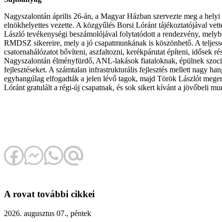
Nagyszalontán április 26-án, a Magyar Házban szervezte meg a hely
elnökhelyettes vezette. A közgyűlés Borsi Lóránt tájékoztatójával ve
László tevékenységi beszámolójával folytatódott a rendezvény, melyben 
RMDSZ sikereire, mely a jó csapatmunkának is köszönhető. A teljesség 
csatornahálózatot bővíteni, aszfaltozni, kerékpárutat építeni, idősek 
Nagyszalontán élményfürdő, ANL-lakások fiataloknak, épülnek szociális
fejlesztéseket. A számtalan infrastrukturális fejlesztés mellett nagy h
egyhangúlag elfogadták a jelen lévő tagok, majd Török Lászlót megerős
Lóránt gratulált a régi-új csapatnak, és sok sikert kívánt a jövőbeli mu
A rovat további cikkei
2026. augusztus 07., péntek