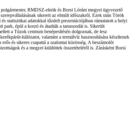
ló polgármester, RMDSZ-elnök és Borsi Lóránt megyei ügyvezető
zerepvállalásának sikereit az elmúlt időszakról. Ezek után Török
s statisztikai adatokkal tűzdelt prezentációjában rámutatott a helyi
 park, épül a korzó és átadták a tanuszodát is. Sikerült
k mellett a Túzok centrum benépesítésén dolgoznak, de lesz
kerékpárút-hálózatot, valamint a termálvíz hasznosítására készítenek
án erős és sikeres csapattá a szalontai közösség. A beszámolót
izottságok és a megyei küldöttek összetételéről is. Zárásként Borsi