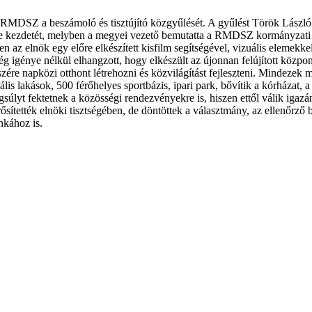
i RMDSZ a beszámoló és tisztújító közgyűlését. A gyűlést Török Lász
tte kezdetét, melyben a megyei vezető bemutatta a RMDSZ kormányzati s
az elnök egy előre elkészített kisfilm segítségével, vizuális elemekkel é
igénye nélkül elhangzott, hogy elkészült az újonnan felújított központi
részére napközi otthont létrehozni és közvilágítást fejleszteni. Mindeze
 lakások, 500 férőhelyes sportbázis, ipari park, bővítik a kórházat, a 
angsúlyt fektetnek a közösségi rendezvényekre is, hiszen ettől válik igaz
ítették elnöki tisztségében, de döntöttek a választmány, az ellenőrző b
nkához is.