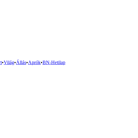
t
•
Világ
•
Állás
•
Aprók
•
BN-Hetilap