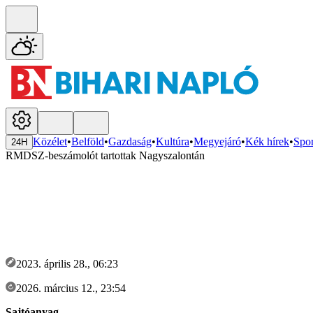
Közélet
•
Belföld
•
Gazdaság
•
Kultúra
•
Megyejáró
•
Kék hírek
•
Spor
24H
RMDSZ-beszámolót tartottak Nagyszalontán
2023. április 28., 06:23
2026. március 12., 23:54
Sajtóanyag