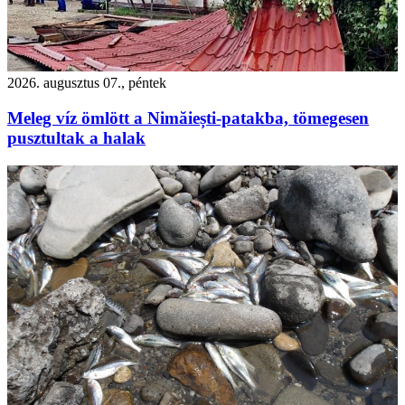
2026. augusztus 07., péntek
Meleg víz ömlött a Nimăiești-patakba, tömegesen
pusztultak a halak