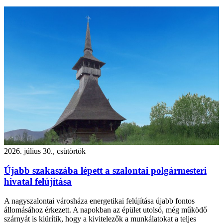
2026. július 30., csütörtök
Újabb szakaszába lépett a szalontai polgármesteri
hivatal felújítása
A nagyszalontai városháza energetikai felújítása újabb fontos
állomásához érkezett. A napokban az épület utolsó, még működő
szárnyát is kiürítik, hogy a kivitelezők a munkálatokat a teljes