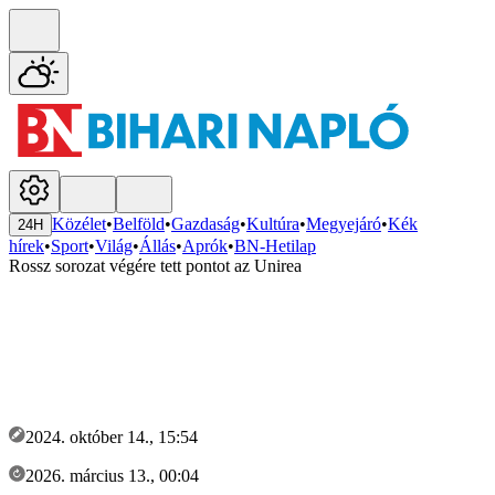
Közélet
•
Belföld
•
Gazdaság
•
Kultúra
•
Megyejáró
•
Kék
24H
hírek
•
Sport
•
Világ
•
Állás
•
Aprók
•
BN-Hetilap
Rossz sorozat végére tett pontot az Unirea
2024. október 14., 15:54
2026. március 13., 00:04