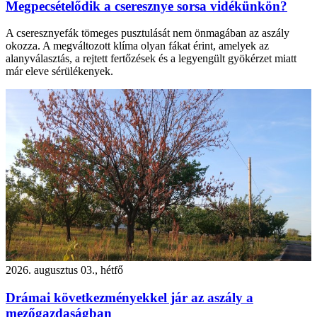
Megpecsételődik a cseresznye sorsa vidékünkön?
A cseresznyefák tömeges pusztulását nem önmagában az aszály
okozza. A megváltozott klíma olyan fákat érint, amelyek az
alanyválasztás, a rejtett fertőzések és a legyengült gyökérzet miatt
már eleve sérülékenyek.
2026. augusztus 03., hétfő
Drámai következményekkel jár az aszály a
mezőgazdaságban