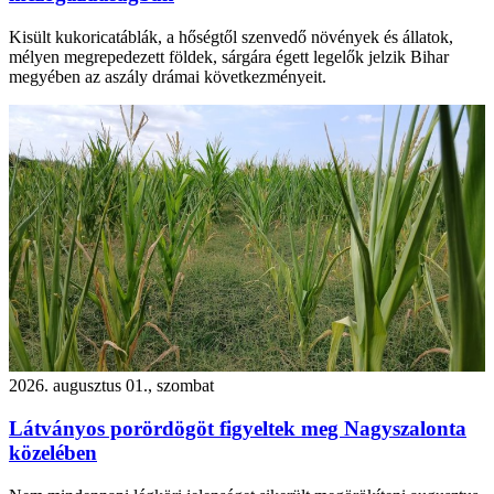
Kisült kukoricatáblák, a hőségtől szenvedő növények és állatok,
mélyen megrepedezett földek, sárgára égett legelők jelzik Bihar
megyében az aszály drámai következményeit.
2026. augusztus 01., szombat
Látványos porördögöt figyeltek meg Nagyszalonta
közelében