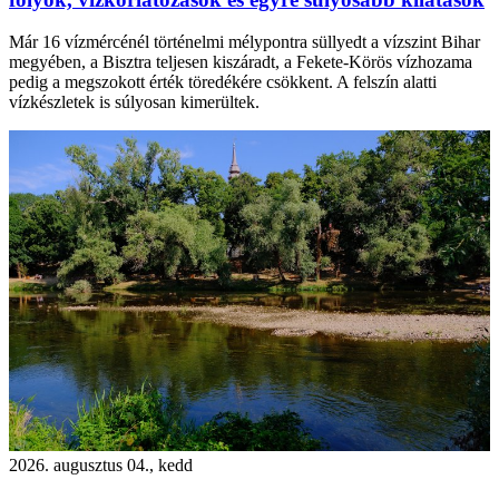
Már 16 vízmércénél történelmi mélypontra süllyedt a vízszint Bihar
megyében, a Bisztra teljesen kiszáradt, a Fekete-Körös vízhozama
pedig a megszokott érték töredékére csökkent. A felszín alatti
vízkészletek is súlyosan kimerültek.
2026. augusztus 04., kedd