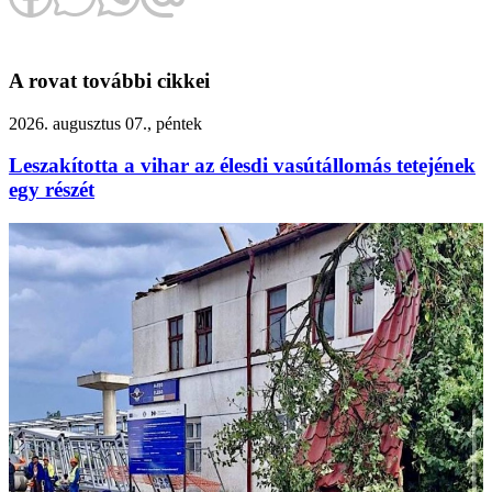
A rovat további cikkei
2026. augusztus 07., péntek
Leszakította a vihar az élesdi vasútállomás tetejének
egy részét