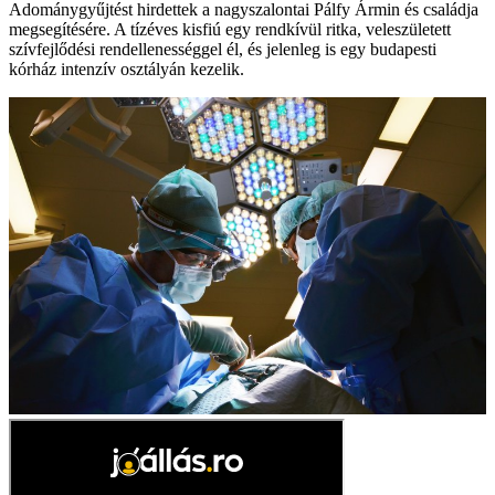
Adománygyűjtést hirdettek a nagyszalontai Pálfy Ármin és családja
megsegítésére. A tízéves kisfiú egy rendkívül ritka, veleszületett
szívfejlődési rendellenességgel él, és jelenleg is egy budapesti
kórház intenzív osztályán kezelik.