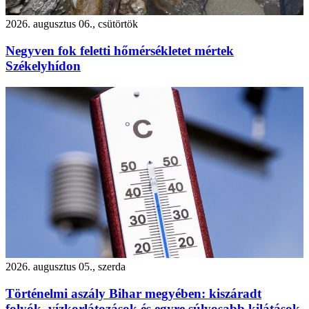
2026. augusztus 06., csütörtök
Negyven fok feletti hőmérsékletet mértek
Székelyhídon
2026. augusztus 05., szerda
Történelmi aszály Bihar megyében: kiszáradt
folyók, vízkorlátozások és egyre súlyosabb kilátások