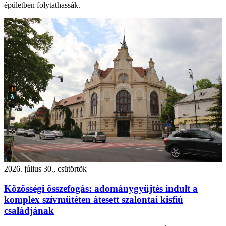
épületben folytathassák.
2026. július 30., csütörtök
Közösségi összefogás: adománygyűjtés indult a
komplex szívműtéten átesett szalontai kisfiú
családjának