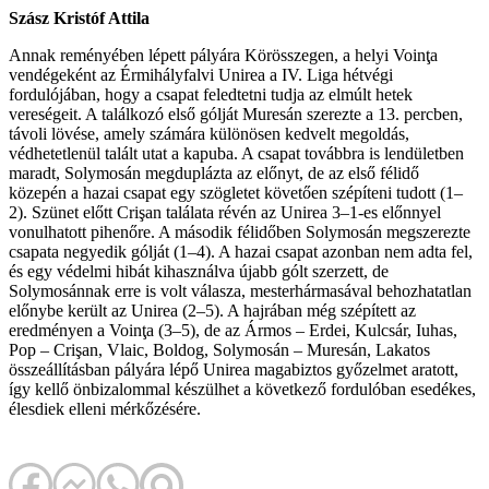
Szász Kristóf Attila
Annak reményében lépett pályára Körösszegen, a helyi Voinţa
vendégeként az Érmihályfalvi Unirea a IV. Liga hétvégi
fordulójában, hogy a csapat feledtetni tudja az elmúlt hetek
vereségeit. A találkozó első gólját Muresán szerezte a 13. percben,
távoli lövése, amely számára különösen kedvelt megoldás,
védhetetlenül talált utat a kapuba. A csapat továbbra is lendületben
maradt, Solymosán megduplázta az előnyt, de az első félidő
közepén a hazai csapat egy szögletet követően szépíteni tudott (1–
2). Szünet előtt Crişan találata révén az Unirea 3–1-es előnnyel
vonulhatott pihenőre. A második félidőben Solymosán megszerezte
csapata negyedik gólját (1–4). A hazai csapat azonban nem adta fel,
és egy védelmi hibát kihasználva újabb gólt szerzett, de
Solymosánnak erre is volt válasza, mesterhármasával behozhatatlan
előnybe került az Unirea (2–5). A hajrában még szépített az
eredményen a Voinţa (3–5), de az Ármos – Erdei, Kulcsár, Iuhas,
Pop – Crişan, Vlaic, Boldog, Solymosán – Muresán, Lakatos
összeállításban pályára lépő Unirea magabiztos győzelmet aratott,
így kellő önbizalommal készülhet a következő fordulóban esedékes,
élesdiek elleni mérkőzésére.