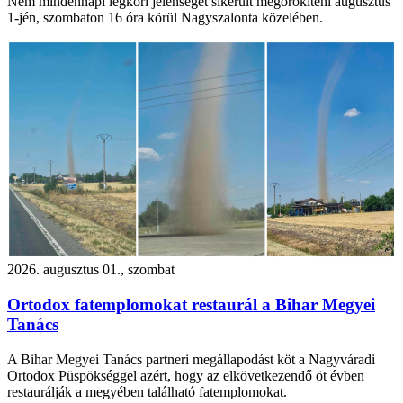
Nem mindennapi légköri jelenséget sikerült megörökíteni augusztus
1-jén, szombaton 16 óra körül Nagyszalonta közelében.
2026. augusztus 01., szombat
Ortodox fatemplomokat restaurál a Bihar Megyei
Tanács
A Bihar Megyei Tanács partneri megállapodást köt a Nagyváradi
Ortodox Püspökséggel azért, hogy az elkövetkezendő öt évben
restaurálják a megyében található fatemplomokat.