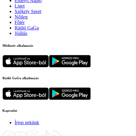
Erdélyi Napló
Liget
Székely Sport
Nőileg
Főtér
Rádió GaGa
Jóállás
Médiatér alkalmazás
Rádió GaGa alkalmazás
Kapcsolat
Írjon nekünk