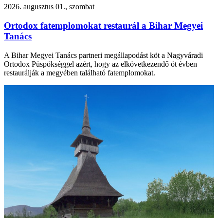
2026. augusztus 01., szombat
Ortodox fatemplomokat restaurál a Bihar Megyei
Tanács
A Bihar Megyei Tanács partneri megállapodást köt a Nagyváradi
Ortodox Püspökséggel azért, hogy az elkövetkezendő öt évben
restaurálják a megyében található fatemplomokat.