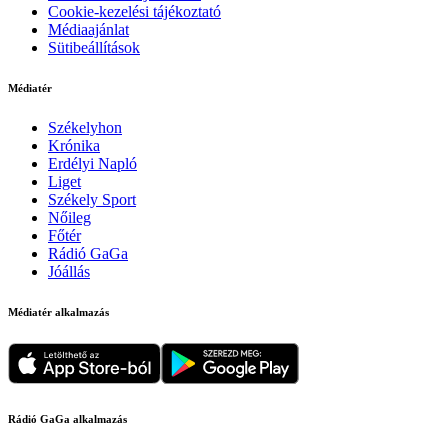
Cookie-kezelési tájékoztató
Médiaajánlat
Sütibeállítások
Médiatér
Székelyhon
Krónika
Erdélyi Napló
Liget
Székely Sport
Nőileg
Főtér
Rádió GaGa
Jóállás
Médiatér alkalmazás
Rádió GaGa alkalmazás