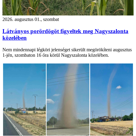
2026. augusztus 01., szombat
Látványos porördögöt figyeltek meg Nagyszalonta
közelében
Nem mindennapi légköri jelenséget sikerült megörökíteni augusztus
1-jén, szombaton 16 óra körül Nagyszalonta közelében.