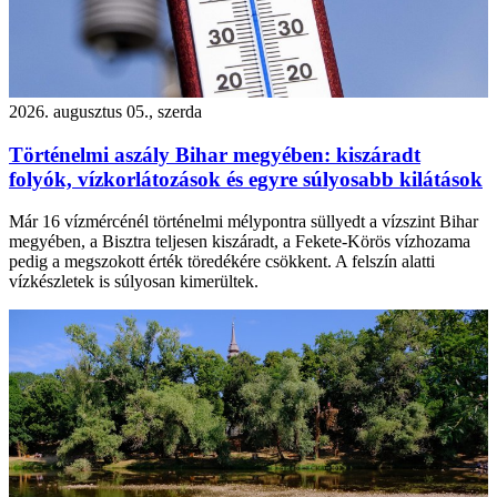
2026. augusztus 05., szerda
Történelmi aszály Bihar megyében: kiszáradt
folyók, vízkorlátozások és egyre súlyosabb kilátások
Már 16 vízmércénél történelmi mélypontra süllyedt a vízszint Bihar
megyében, a Bisztra teljesen kiszáradt, a Fekete-Körös vízhozama
pedig a megszokott érték töredékére csökkent. A felszín alatti
vízkészletek is súlyosan kimerültek.