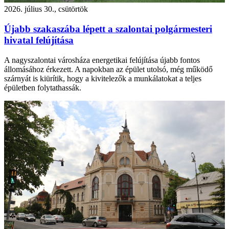
2026. július 30., csütörtök
Újabb szakaszába lépett a szalontai polgármesteri
hivatal felújítása
A nagyszalontai városháza energetikai felújítása újabb fontos
állomásához érkezett. A napokban az épület utolsó, még működő
szárnyát is kiürítik, hogy a kivitelezők a munkálatokat a teljes
épületben folytathassák.