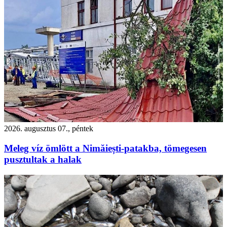
2026. augusztus 07., péntek
Meleg víz ömlött a Nimăiești-patakba, tömegesen
pusztultak a halak