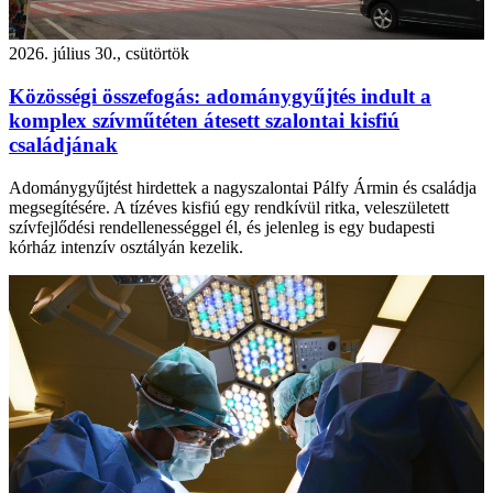
2026. július 30., csütörtök
Közösségi összefogás: adománygyűjtés indult a
komplex szívműtéten átesett szalontai kisfiú
családjának
Adománygyűjtést hirdettek a nagyszalontai Pálfy Ármin és családja
megsegítésére. A tízéves kisfiú egy rendkívül ritka, veleszületett
szívfejlődési rendellenességgel él, és jelenleg is egy budapesti
kórház intenzív osztályán kezelik.