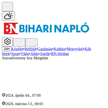
Közélet
•
Belföld
•
Gazdaság
•
Kultúra
•
Megyejáró
•
Kék
24H
hírek
•
Sport
•
Világ
•
Állás
•
Aprók
•
BN-Hetilap
Szavalóverseny lesz Margittán
2024. április 04., 07:00
2026. március 13., 00:01