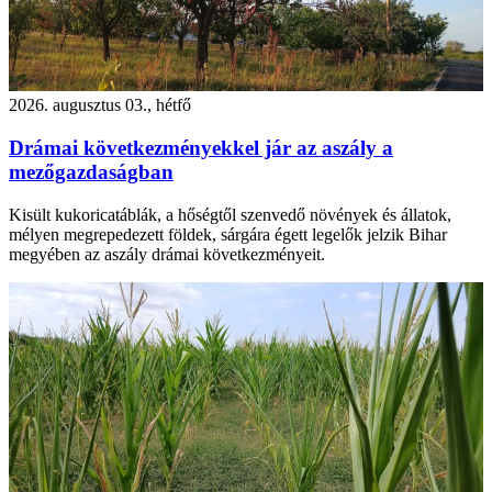
2026. augusztus 03., hétfő
Drámai következményekkel jár az aszály a
mezőgazdaságban
Kisült kukoricatáblák, a hőségtől szenvedő növények és állatok,
mélyen megrepedezett földek, sárgára égett legelők jelzik Bihar
megyében az aszály drámai következményeit.