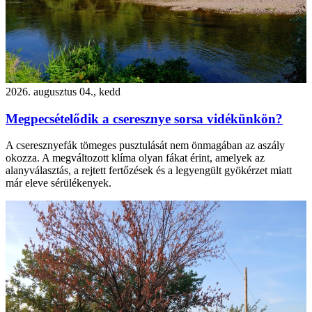
2026. augusztus 04., kedd
Megpecsételődik a cseresznye sorsa vidékünkön?
A cseresznyefák tömeges pusztulását nem önmagában az aszály
okozza. A megváltozott klíma olyan fákat érint, amelyek az
alanyválasztás, a rejtett fertőzések és a legyengült gyökérzet miatt
már eleve sérülékenyek.