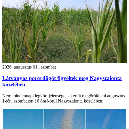
2026. augusztus 01., szombat
Látványos porördögöt figyeltek meg Nagyszalonta
közelében
Nem mindennapi légköri jelenséget sikerült megörökíteni augusztus
1-jén, szombaton 16 óra körül Nagyszalonta közelében.