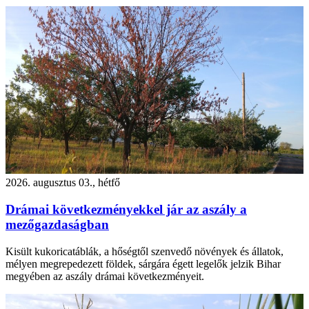
2026. augusztus 03., hétfő
Drámai következményekkel jár az aszály a
mezőgazdaságban
Kisült kukoricatáblák, a hőségtől szenvedő növények és állatok,
mélyen megrepedezett földek, sárgára égett legelők jelzik Bihar
megyében az aszály drámai következményeit.