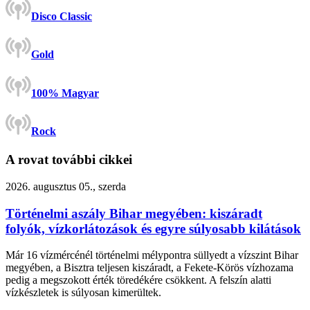
Disco Classic
Gold
100% Magyar
Rock
A rovat további cikkei
2026. augusztus 05., szerda
Történelmi aszály Bihar megyében: kiszáradt
folyók, vízkorlátozások és egyre súlyosabb kilátások
Már 16 vízmércénél történelmi mélypontra süllyedt a vízszint Bihar
megyében, a Bisztra teljesen kiszáradt, a Fekete-Körös vízhozama
pedig a megszokott érték töredékére csökkent. A felszín alatti
vízkészletek is súlyosan kimerültek.