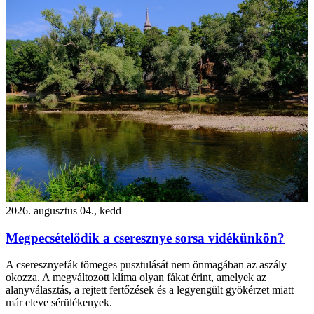
2026. augusztus 04., kedd
Megpecsételődik a cseresznye sorsa vidékünkön?
A cseresznyefák tömeges pusztulását nem önmagában az aszály
okozza. A megváltozott klíma olyan fákat érint, amelyek az
alanyválasztás, a rejtett fertőzések és a legyengült gyökérzet miatt
már eleve sérülékenyek.