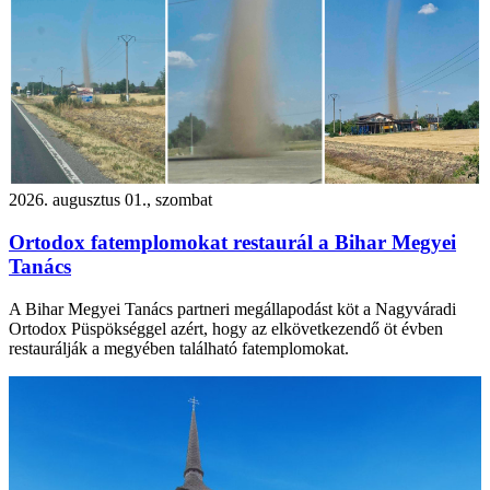
2026. augusztus 01., szombat
Ortodox fatemplomokat restaurál a Bihar Megyei
Tanács
A Bihar Megyei Tanács partneri megállapodást köt a Nagyváradi
Ortodox Püspökséggel azért, hogy az elkövetkezendő öt évben
restaurálják a megyében található fatemplomokat.