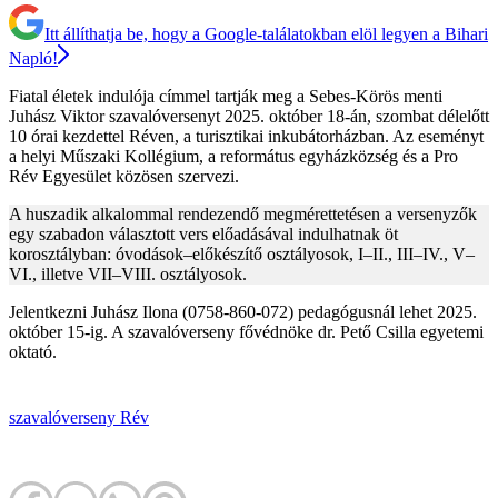
Itt állíthatja be, hogy a Google-találatokban elöl legyen a Bihari
Napló!
Fiatal életek indulója címmel tartják meg a Sebes-Körös menti
Juhász Viktor szavalóversenyt 2025. október 18-án, szombat délelőtt
10 órai kezdettel Réven, a turisztikai inkubátorházban. Az eseményt
a helyi Műszaki Kollégium, a református egyházközség és a Pro
Rév Egyesület közösen szervezi.
A huszadik alkalommal rendezendő megmérettetésen a versenyzők
egy szabadon választott vers előadásával indulhatnak öt
korosztályban: óvodások–előkészítő osztályosok, I–II., III–IV., V–
VI., illetve VII–VIII. osztályosok.
Jelentkezni Juhász Ilona (0758-860-072) pedagógusnál lehet 2025.
október 15-ig. A szavalóverseny fővédnöke dr. Pető Csilla egyetemi
oktató.
szavalóverseny
Rév