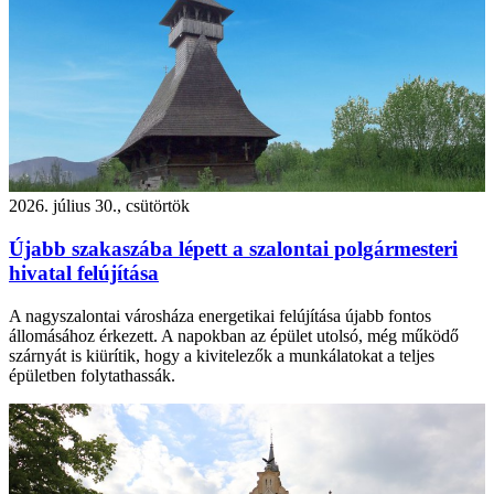
2026. július 30., csütörtök
Újabb szakaszába lépett a szalontai polgármesteri
hivatal felújítása
A nagyszalontai városháza energetikai felújítása újabb fontos
állomásához érkezett. A napokban az épület utolsó, még működő
szárnyát is kiürítik, hogy a kivitelezők a munkálatokat a teljes
épületben folytathassák.