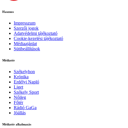
Hasznos
Impresszum
Szerzői jogok
Adatvédelmi tájékoztató
Cookie-kezelési tájékoztató
Médiaajánlat
Sütibeállítások
Médiatér
Székelyhon
Krónika
Erdélyi Napló
Liget
Székely Sport
Nőileg
Főtér
Rádió GaGa
Jóállás
Médiatér alkalmazás