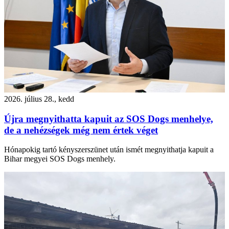
2026. július 28., kedd
Újra megnyithatta kapuit az SOS Dogs menhelye,
de a nehézségek még nem értek véget
Hónapokig tartó kényszerszünet után ismét megnyithatja kapuit a
Bihar megyei SOS Dogs menhely.