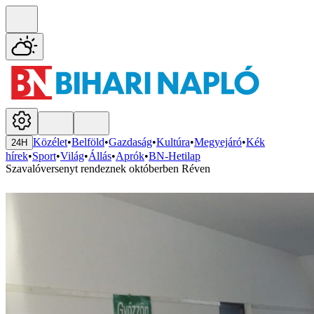
Közélet
•
Belföld
•
Gazdaság
•
Kultúra
•
Megyejáró
•
Kék
24H
hírek
•
Sport
•
Világ
•
Állás
•
Aprók
•
BN-Hetilap
Szavalóversenyt rendeznek októberben Réven