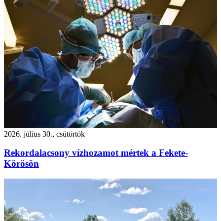
2026. július 30., csütörtök
Rekordalacsony vízhozamot mértek a Fekete-
Körösön