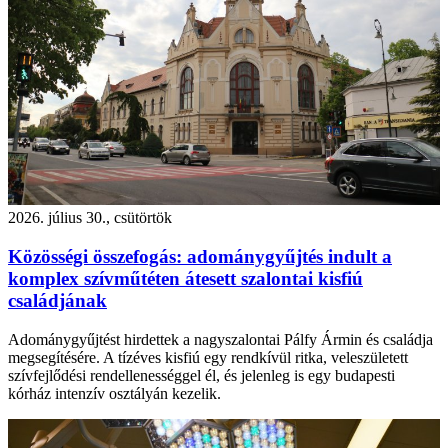
2026. július 30., csütörtök
Közösségi összefogás: adománygyűjtés indult a
komplex szívműtéten átesett szalontai kisfiú
családjának
Adománygyűjtést hirdettek a nagyszalontai Pálfy Ármin és családja
megsegítésére. A tízéves kisfiú egy rendkívül ritka, veleszületett
szívfejlődési rendellenességgel él, és jelenleg is egy budapesti
kórház intenzív osztályán kezelik.