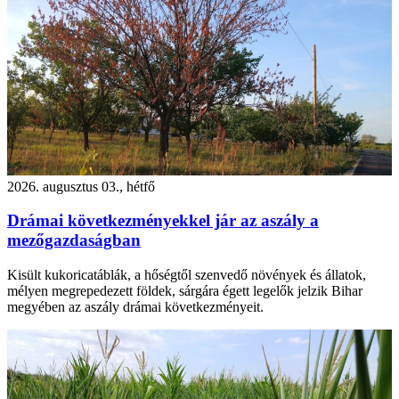
2026. augusztus 03., hétfő
Drámai következményekkel jár az aszály a
mezőgazdaságban
Kisült kukoricatáblák, a hőségtől szenvedő növények és állatok,
mélyen megrepedezett földek, sárgára égett legelők jelzik Bihar
megyében az aszály drámai következményeit.