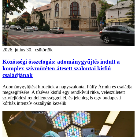
2026. július 30., csütörtök
Közösségi összefogás: adománygyűjtés indult a
komplex szívműtéten átesett szalontai kisfiú
családjának
Adománygyűjtést hirdettek a nagyszalontai Pálfy Ármin és családja
megsegítésére. A tízéves kisfiú egy rendkívül ritka, veleszületett
szívfejlődési rendellenességgel él, és jelenleg is egy budapesti
kórház intenzív osztályán kezelik.