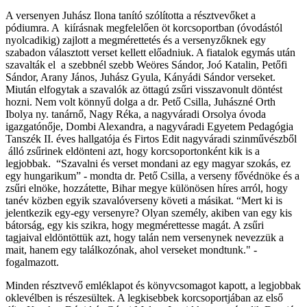
A versenyen Juhász Ilona tanító szólította a résztvevőket a
pódiumra. A kiírásnak megfelelően öt korcsoportban (óvodástól
nyolcadikig) zajlott a megmérettetés és a versenyzőknek egy
szabadon választott verset kellett előadniuk. A fiatalok egymás után
szavalták el a szebbnél szebb Weöres Sándor, Joó Katalin, Petőfi
Sándor, Arany János, Juhász Gyula, Kányádi Sándor verseket.
Miután elfogytak a szavalók az öttagú zsűri visszavonult döntést
hozni. Nem volt könnyű dolga a dr. Pető Csilla, Juhászné Orth
Ibolya ny. tanárnő, Nagy Réka, a nagyváradi Orsolya óvoda
igazgatónője, Dombi Alexandra, a nagyváradi Egyetem Pedagógia
Tanszék II. éves hallgatója és Firtos Edit nagyváradi szinművészből
álló zsűrinek eldönteni azt, hogy korcsoportonként kik is a
legjobbak. “Szavalni és verset mondani az egy magyar szokás, ez
egy hungarikum” - mondta dr. Pető Csilla, a verseny fővédnöke és a
zsűri elnöke, hozzátette, Bihar megye különösen híres arról, hogy
tanév közben egyik szavalóverseny követi a másikat. “Mert ki is
jelentkezik egy-egy versenyre? Olyan személy, akiben van egy kis
bátorság, egy kis szikra, hogy megmérettesse magát. A zsűri
tagjaival eldöntöttük azt, hogy talán nem versenynek nevezzük a
mait, hanem egy találkozónak, ahol verseket mondtunk." -
fogalmazott.
Minden résztvevő emléklapot és könyvcsomagot kapott, a legjobbak
oklevélben is részesültek. A legkisebbek korcsoportjában az első