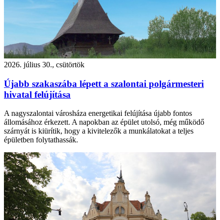
2026. július 30., csütörtök
Újabb szakaszába lépett a szalontai polgármesteri
hivatal felújítása
A nagyszalontai városháza energetikai felújítása újabb fontos
állomásához érkezett. A napokban az épület utolsó, még működő
szárnyát is kiürítik, hogy a kivitelezők a munkálatokat a teljes
épületben folytathassák.