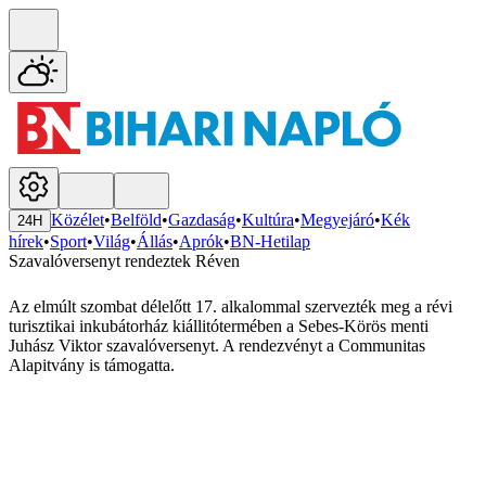
Közélet
•
Belföld
•
Gazdaság
•
Kultúra
•
Megyejáró
•
Kék
24H
hírek
•
Sport
•
Világ
•
Állás
•
Aprók
•
BN-Hetilap
Szavalóversenyt rendeztek Réven
Az elmúlt szombat délelőtt 17. alkalommal szervezték meg a révi
turisztikai inkubátorház kiállitótermében a Sebes-Körös menti
Juhász Viktor szavalóversenyt. A rendezvényt a Communitas
Alapitvány is támogatta.