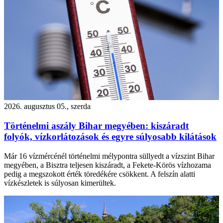
2026. augusztus 05., szerda
Történelmi aszály Bihar megyében: kiszáradt
folyók, vízkorlátozások és egyre súlyosabb kilátások
Már 16 vízmércénél történelmi mélypontra süllyedt a vízszint Bihar
megyében, a Bisztra teljesen kiszáradt, a Fekete-Körös vízhozama
pedig a megszokott érték töredékére csökkent. A felszín alatti
vízkészletek is súlyosan kimerültek.