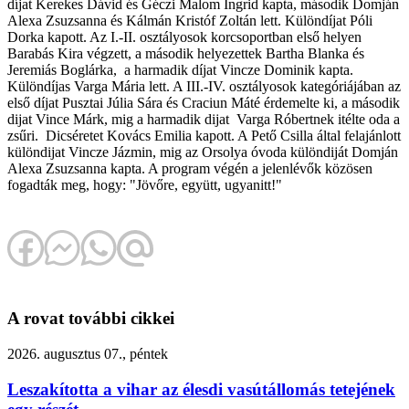
díjat Kerekes Dávid és Géczi Malom Ingrid kapta, második Domján
Alexa Zsuzsanna és Kálmán Kristóf Zoltán lett. Különdíjat Póli
Dorka kapott. Az I.-II. osztályosok korcsoportban első helyen
Barabás Kira végzett, a második helyezettek Bartha Blanka és
Jeremiás Boglárka, a harmadik díjat Vincze Dominik kapta.
Különdíjas Varga Mária lett. A III.-IV. osztályosok kategóriájában az
első díjat Pusztai Júlia Sára és Craciun Máté érdemelte ki, a második
dijat Vince Márk, mig a harmadik dijat Varga Róbertnek itélte oda a
zsűri. Dicséretet Kovács Emilia kapott. A Pető Csilla által felajánlott
különdijat Vincze Jázmin, mig az Orsolya óvoda különdiját Domján
Alexa Zsuzsanna kapta. A program végén a jelenlévők közösen
fogadták meg, hogy: "Jövőre, együtt, ugyanitt!"
A rovat további cikkei
2026. augusztus 07., péntek
Leszakította a vihar az élesdi vasútállomás tetejének