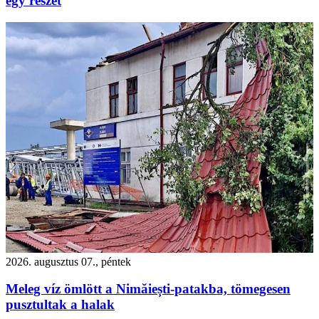
egy részét
2026. augusztus 07., péntek
Meleg víz ömlött a Nimăiești-patakba, tömegesen
pusztultak a halak