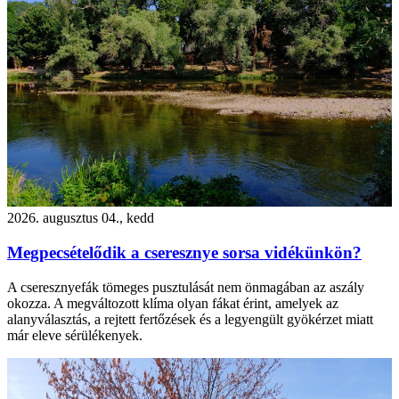
2026. augusztus 04., kedd
Megpecsételődik a cseresznye sorsa vidékünkön?
A cseresznyefák tömeges pusztulását nem önmagában az aszály
okozza. A megváltozott klíma olyan fákat érint, amelyek az
alanyválasztás, a rejtett fertőzések és a legyengült gyökérzet miatt
már eleve sérülékenyek.