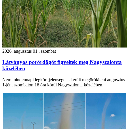
2026. augusztus 01., szombat
Látványos porördögöt figyeltek meg Nagyszalonta
közelében
Nem mindennapi légköri jelenséget sikerült megörökíteni augusztus
1-jén, szombaton 16 óra körül Nagyszalonta közelében.