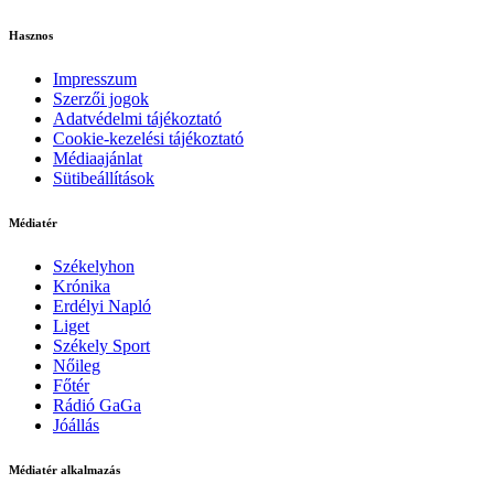
Hasznos
Impresszum
Szerzői jogok
Adatvédelmi tájékoztató
Cookie-kezelési tájékoztató
Médiaajánlat
Sütibeállítások
Médiatér
Székelyhon
Krónika
Erdélyi Napló
Liget
Székely Sport
Nőileg
Főtér
Rádió GaGa
Jóállás
Médiatér alkalmazás