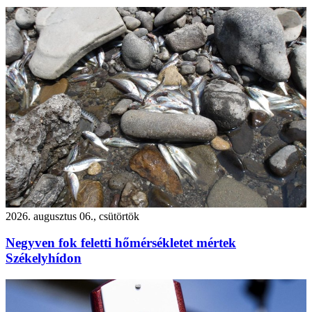
2026. augusztus 06., csütörtök
Negyven fok feletti hőmérsékletet mértek
Székelyhídon