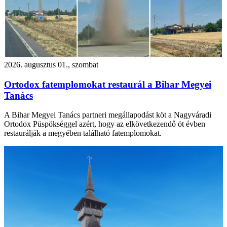
2026. augusztus 01., szombat
Ortodox fatemplomokat restaurál a Bihar Megyei
Tanács
A Bihar Megyei Tanács partneri megállapodást köt a Nagyváradi
Ortodox Püspökséggel azért, hogy az elkövetkezendő öt évben
restaurálják a megyében található fatemplomokat.