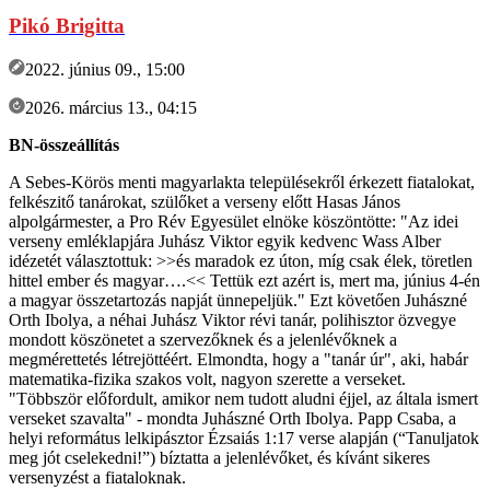
Pikó Brigitta
2022. június 09., 15:00
2026. március 13., 04:15
BN-összeállítás
A Sebes-Körös menti magyarlakta településekről érkezett fiatalokat,
felkészitő tanárokat, szülőket a verseny előtt Hasas János
alpolgármester, a Pro Rév Egyesület elnöke köszöntötte: "Az idei
verseny emléklapjára Juhász Viktor egyik kedvenc Wass Alber
idézetét választottuk: >>és maradok ez úton, míg csak élek, töretlen
hittel ember és magyar….<< Tettük ezt azért is, mert ma, június 4-én
a magyar összetartozás napját ünnepeljük." Ezt követően Juhászné
Orth Ibolya, a néhai Juhász Viktor révi tanár, polihisztor özvegye
mondott köszönetet a szervezőknek és a jelenlévőknek a
megmérettetés létrejöttéért. Elmondta, hogy a "tanár úr", aki, habár
matematika-fizika szakos volt, nagyon szerette a verseket.
"Többször előfordult, amikor nem tudott aludni éjjel, az általa ismert
verseket szavalta" - mondta Juhászné Orth Ibolya. Papp Csaba, a
helyi református lelkipásztor Ézsaiás 1:17 verse alapján (“Tanuljatok
meg jót cselekedni!”) bíztatta a jelenlévőket, és kívánt sikeres
versenyzést a fiataloknak.