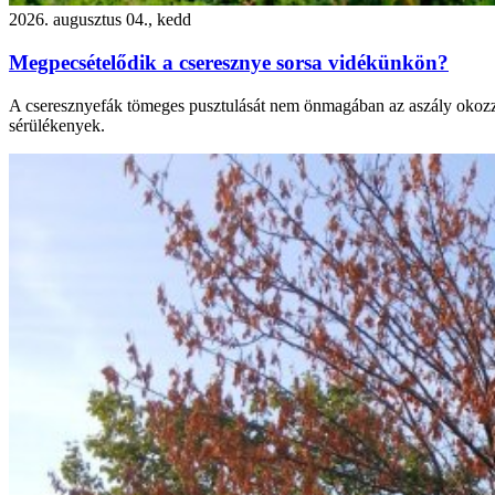
2026. augusztus 04., kedd
Megpecsételődik a cseresznye sorsa vidékünkön?
A cseresznyefák tömeges pusztulását nem önmagában az aszály okozza. 
sérülékenyek.