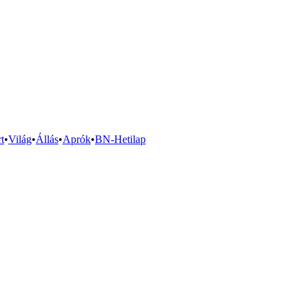
t
•
Világ
•
Állás
•
Aprók
•
BN-Hetilap