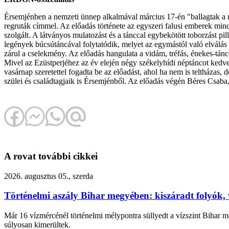
Érsemjénben a nemzeti ünnep alkalmával március 17-én "ballagtak a r
regruták címmel. Az előadás története az egyszeri falusi emberek minde
szolgált. A látványos mulatozást és a tánccal egybekötött toborzást p
legények búcsútáncával folytatódik, melyet az egymástól való elválás u
zárul a cselekmény. Az előadás hangulata a vidám, tréfás, énekes-tánc
Mivel az Ezüstperjéhez az év elején négy székelyhídi néptáncot kedvelő
vasárnap szeretettel fogadta be az előadást, ahol ha nem is teltházas
szülei és családtagjaik is Érsemjénből. Az előadás végén Béres Csaba
A rovat további cikkei
2026. augusztus 05., szerda
Történelmi aszály Bihar megyében: kiszáradt folyók, 
Már 16 vízmércénél történelmi mélypontra süllyedt a vízszint Bihar me
súlyosan kimerültek.