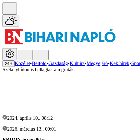
Közélet
•
Belföld
•
Gazdaság
•
Kultúra
•
Megyejáró
•
Kék hírek
•
Spor
24H
Székelyhídon is ballagtak a regruták
2024. április 10., 08:12
2026. március 13., 00:01
ERDON-összeállítás