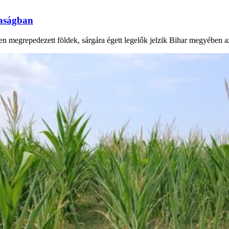
daságban
en megrepedezett földek, sárgára égett legelők jelzik Bihar megyében 