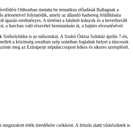
űvelődési Otthonban mutatta be tematikus előadását Ballagnak a
 jeleneteivel folytatódik, amely az állandó hadsereg felállítására
lt igazán eredményes. A történet a falubeli leányok és a beverbuvált
, a harcban való részvétel bemutatásán át, a bajtárs elvesztésével
zik Székelyhídra is az műsorukat. A Szabó Ódzsa Színház április 7-én,
 mellett a közönség soraiban szép számban foglaltak helyet a táncosok
önte meg az Ezüstperje néptánccsoport lelkes és sikeres szereplését.
megszokott érték töredékére csökkent. A felszín alatti vízkészletek is