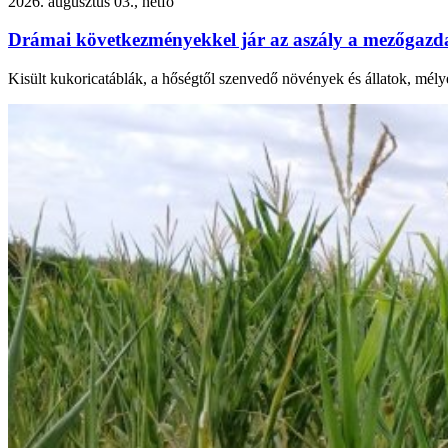
2026. augusztus 03., hétfő
Drámai következményekkel jár az aszály a mezőgaz
Kisült kukoricatáblák, a hőségtől szenvedő növények és állatok, mély