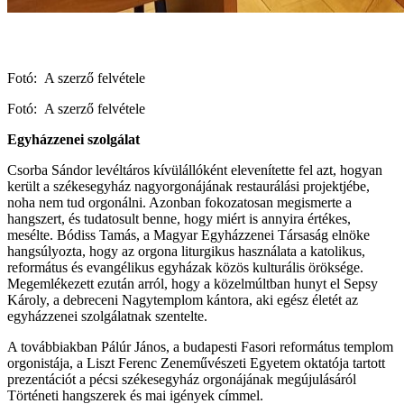
Fotó: A szerző felvétele
Fotó: A szerző felvétele
Egyházzenei szolgálat
Csorba Sándor levéltáros kívülállóként elevenítette fel azt, hogyan
került a székesegyház nagyorgonájának restaurálási projektjébe,
noha nem tud orgonálni. Azonban fokozatosan megismerte a
hangszert, és tudatosult benne, hogy miért is annyira értékes,
mesélte. Bódiss Tamás, a Magyar Egyházzenei Társaság elnöke
hangsúlyozta, hogy az orgona liturgikus használata a katolikus,
református és evangélikus egyházak közös kulturális öröksége.
Megemlékezett ezután arról, hogy a közelmúltban hunyt el Sepsy
Károly, a debreceni Nagytemplom kántora, aki egész életét az
egyházzenei szolgálatnak szentelte.
A továbbiakban Pálúr János, a budapesti Fasori református templom
orgonistája, a Liszt Ferenc Zeneművészeti Egyetem oktatója tartott
prezentációt a pécsi székesegyház orgonájának megújulásáról
Történeti hangszerek és mai igények címmel.