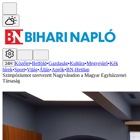
Közélet
•
Belföld
•
Gazdaság
•
Kultúra
•
Megyejáró
•
Kék
24H
hírek
•
Sport
•
Világ
•
Állás
•
Aprók
•
BN-Hetilap
Szimpóziumot szervezett Nagyváradon a Magyar Egyházzenei
Társaság