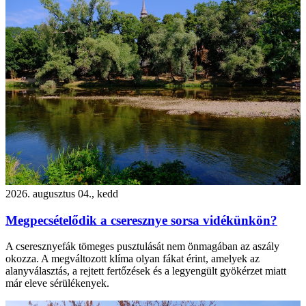
2026. augusztus 04., kedd
Megpecsételődik a cseresznye sorsa vidékünkön?
A cseresznyefák tömeges pusztulását nem önmagában az aszály
okozza. A megváltozott klíma olyan fákat érint, amelyek az
alanyválasztás, a rejtett fertőzések és a legyengült gyökérzet miatt
már eleve sérülékenyek.