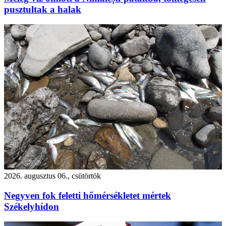
pusztultak a halak
2026. augusztus 06., csütörtök
Negyven fok feletti hőmérsékletet mértek
Székelyhídon