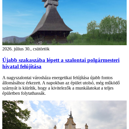
2026. július 30., csütörtök
Újabb szakaszába lépett a szalontai polgármesteri
hivatal felújítása
A nagyszalontai városháza energetikai felújítása újabb fontos
állomásához érkezett. A napokban az épület utolsó, még működő
szárnyát is kiürítik, hogy a kivitelezők a munkálatokat a teljes
épületben folytathassák.