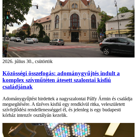
2026. július 30., csütörtök
Közösségi összefogás: adománygyűjtés indult a
komplex szívműtéten átesett szalontai kisfiú
családjának
Adománygyűjtést hirdettek a nagyszalontai Pálfy Ármin és családja
megsegítésére. A tízéves kisfiú egy rendkívül ritka, veleszületett
szívfejlődési rendellenességgel él, és jelenleg is egy budapesti
kórház intenzív osztályán kezelik.