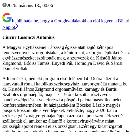
2026. március 13., 00:06
Itt állíthatja be, hogy a Google-találatokban elöl legyen a Bihari
Napló!
Ciucur Losonczi Antonius
A Magyar Egyházzenei Társaság égisze alatt zajló kétnapos
rendezvénnyel az orgonistákat, a kántorokat, az orgonaépítőket és az
egyházzenészeket szólították meg, a szervezők dr. Kristófi János
Zsigmond, Bódiss Tamás, Enyedi Pál, Homolya Dávid és Sárosi
Dániel voltak.
A február 7-i, pénteki program első felében 14–16 óra között a
nagyváradi római katolikus székesegyház nagyorgonáját mutatta be
dr. Kristófi János Zsigmond orgonaművész, karnagy és Bartis
Szabolcs orgonaépítő, majd 17–19 óra között a résztvevők
panelbeszélgetésen vettek részt a püspöki palota második emeleti
konferenciatermében. Itt házigazdaként Böcskei László megyés
püspök köszöntötte a vendégeket. Felidézte, hogy 2020-ban a
székesegyház nagyorgonáját éppen azon a napon szerelték szét és
szállították el, amikor az államfő a koronavírus-járvány miatt
szükségállapotot rendelt el az országban. Ezért egy kicsit izgatott
volt, hogy hova viszik a hangszert,
"visszajön-e még egyáltalán"
, de