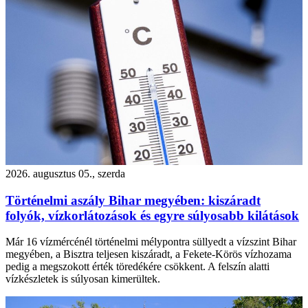
2026. augusztus 05., szerda
Történelmi aszály Bihar megyében: kiszáradt
folyók, vízkorlátozások és egyre súlyosabb kilátások
Már 16 vízmércénél történelmi mélypontra süllyedt a vízszint Bihar
megyében, a Bisztra teljesen kiszáradt, a Fekete-Körös vízhozama
pedig a megszokott érték töredékére csökkent. A felszín alatti
vízkészletek is súlyosan kimerültek.