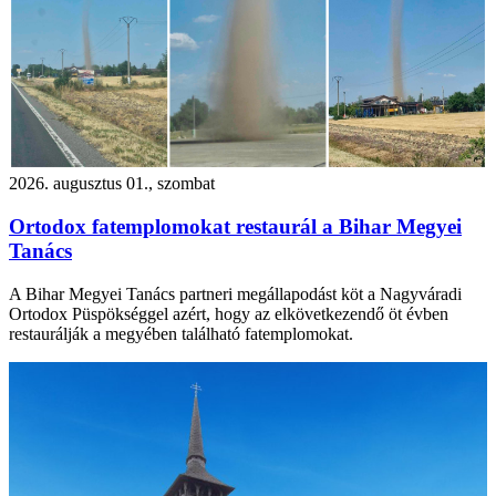
2026. augusztus 01., szombat
Ortodox fatemplomokat restaurál a Bihar Megyei
Tanács
A Bihar Megyei Tanács partneri megállapodást köt a Nagyváradi
Ortodox Püspökséggel azért, hogy az elkövetkezendő öt évben
restaurálják a megyében található fatemplomokat.