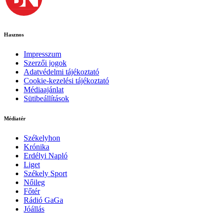
Hasznos
Impresszum
Szerzői jogok
Adatvédelmi tájékoztató
Cookie-kezelési tájékoztató
Médiaajánlat
Sütibeállítások
Médiatér
Székelyhon
Krónika
Erdélyi Napló
Liget
Székely Sport
Nőileg
Főtér
Rádió GaGa
Jóállás