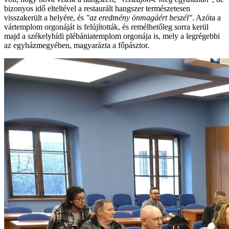
bizonyos idő elteltével a restaurált hangszer természetesen
visszakerült a helyére, és
"az eredmény önmagáért beszél"
. Azóta a
vártemplom orgonáját is felújították, és remélhetőleg sorra kerül
majd a székelyhídi plébániatemplom orgonája is, mely a legrégebbi
az egyházmegyében, magyarázta a főpásztor.