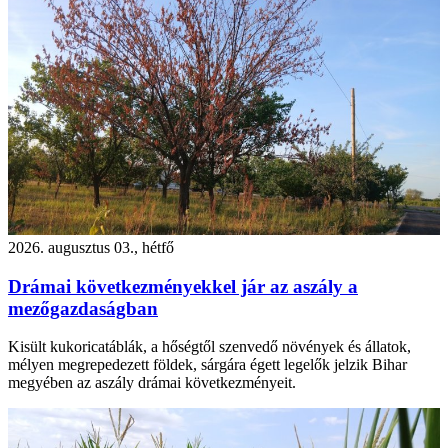
2026. augusztus 03., hétfő
Drámai következményekkel jár az aszály a
mezőgazdaságban
Kisült kukoricatáblák, a hőségtől szenvedő növények és állatok,
mélyen megrepedezett földek, sárgára égett legelők jelzik Bihar
megyében az aszály drámai következményeit.