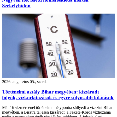
Székelyhídon
2026. augusztus 05., szerda
Történelmi aszály Bihar megyében: kiszáradt
folyók, vízkorlátozások és egyre súlyosabb kilátások
Már 16 vízmércénél történelmi mélypontra süllyedt a vízszint Bihar
megyében, a Bisztra teljesen kiszáradt, a Fekete-Körös vízhozama
pedig a megszokott érték töredékére csökkent. A felszín alatti