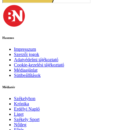
Hasznos
Impresszum
Szerzői jogok
Adatvédelmi tájékoztató
Cookie-kezelési tájékoztató
Médiaajánlat
Sütibeállítások
Médiatér
Székelyhon
Krónika
Erdélyi Napló
Liget
Székely Sport
Nőileg
Főtér