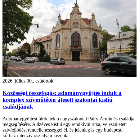
2026. július 30., csütörtök
Közösségi összefogás: adománygyűjtés indult a
komplex szívműtéten átesett szalontai kisfiú
családjának
Adománygyűjtést hirdettek a nagyszalontai Pálfy Ármin és családja
megsegítésére. A tízéves kisfiú egy rendkívül ritka, veleszületett
szívfejlődési rendellenességgel él, és jelenleg is egy budapesti
kórház intenzív osztályán kezelik.