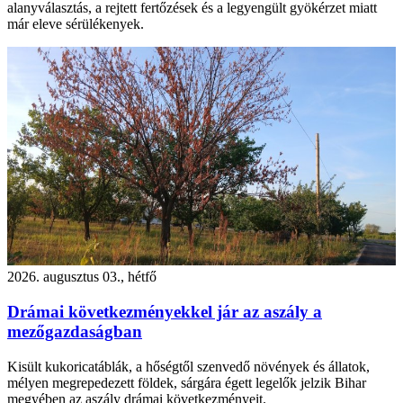
alanyválasztás, a rejtett fertőzések és a legyengült gyökérzet miatt
már eleve sérülékenyek.
2026. augusztus 03., hétfő
Drámai következményekkel jár az aszály a
mezőgazdaságban
Kisült kukoricatáblák, a hőségtől szenvedő növények és állatok,
mélyen megrepedezett földek, sárgára égett legelők jelzik Bihar
megyében az aszály drámai következményeit.