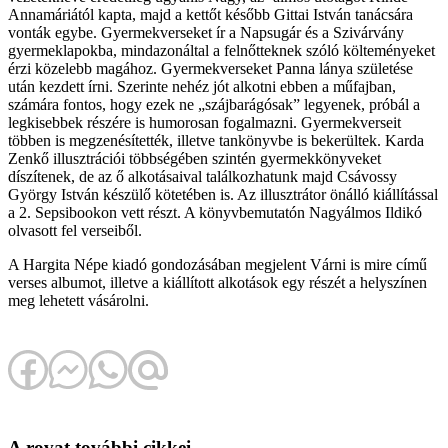
Annamáriától kapta, majd a kettőt később Gittai István tanácsára
vonták egybe. Gyermekverseket ír a Napsugár és a Szivárvány
gyermeklapokba, mindazonáltal a felnőtteknek szóló költeményeket
érzi közelebb magához. Gyermekverseket Panna lánya születése
után kezdett írni. Szerinte nehéz jót alkotni ebben a műfajban,
számára fontos, hogy ezek ne „szájbarágósak” legyenek, próbál a
legkisebbek részére is humorosan fogalmazni. Gyermekverseit
többen is megzenésítették, illetve tankönyvbe is bekerültek. Karda
Zenkő illusztrációi többségében szintén gyermekkönyveket
díszítenek, de az ő alkotásaival találkozhatunk majd Csávossy
György István készülő kötetében is. Az illusztrátor önálló kiállítással
a 2. Sepsibookon vett részt. A könyvbemutatón Nagyálmos Ildikó
olvasott fel verseiből.
A Hargita Népe kiadó gondozásában megjelent Várni is mire című
verses albumot, illetve a kiállított alkotások egy részét a helyszínen
meg lehetett vásárolni.
A rovat további cikkei