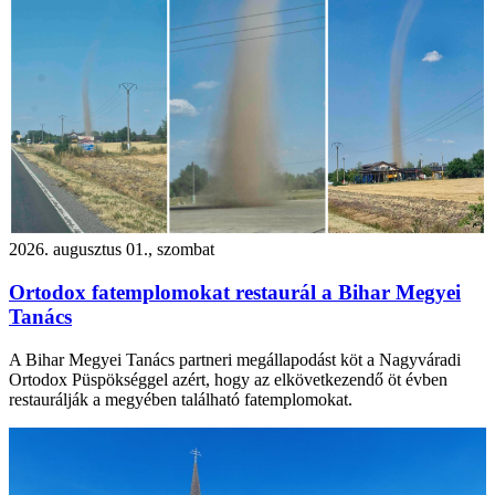
2026. augusztus 01., szombat
Ortodox fatemplomokat restaurál a Bihar Megyei
Tanács
A Bihar Megyei Tanács partneri megállapodást köt a Nagyváradi
Ortodox Püspökséggel azért, hogy az elkövetkezendő öt évben
restaurálják a megyében található fatemplomokat.