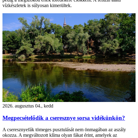
vízkészletek is súlyosan kimerültek.
2026. augusztus 04., kedd
Megpecsételődik a cseresznye sorsa vidékünkön?
A cseresznyefák tömeges pusztulását nem önmagában az aszály
okozza. A megváltozott klíma olyan fákat érint, amelyek az