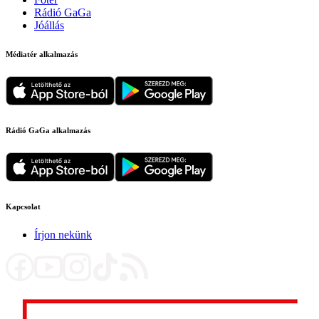
Rádió GaGa
Jóállás
Médiatér alkalmazás
Rádió GaGa alkalmazás
Kapcsolat
Írjon nekünk