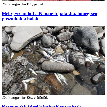
2026. augusztus 07., péntek
Meleg víz ömlött a Nimăiești-patakba, tömegesen
pusztultak a halak
2026. augusztus 06., csütörtök
Negyven fok feletti hőmérsékletet mértek