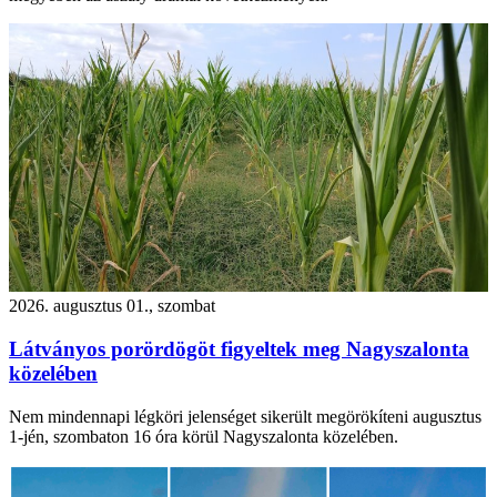
2026. augusztus 01., szombat
Látványos porördögöt figyeltek meg Nagyszalonta
közelében
Nem mindennapi légköri jelenséget sikerült megörökíteni augusztus
1-jén, szombaton 16 óra körül Nagyszalonta közelében.