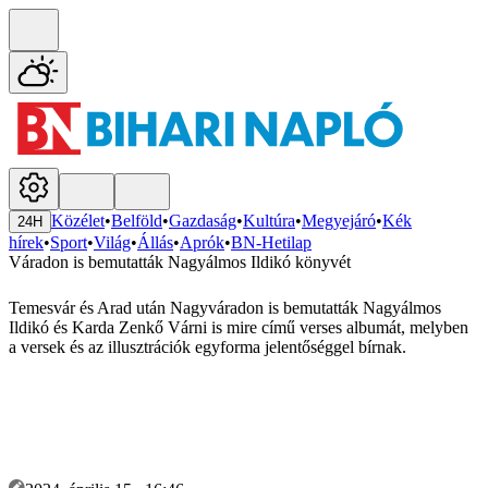
Közélet
•
Belföld
•
Gazdaság
•
Kultúra
•
Megyejáró
•
Kék
24H
hírek
•
Sport
•
Világ
•
Állás
•
Aprók
•
BN-Hetilap
Váradon is bemutatták Nagyálmos Ildikó könyvét
Temesvár és Arad után Nagyváradon is bemutatták Nagyálmos
Ildikó és Karda Zenkő Várni is mire című verses albumát, melyben
a versek és az illusztrációk egyforma jelentőséggel bírnak.