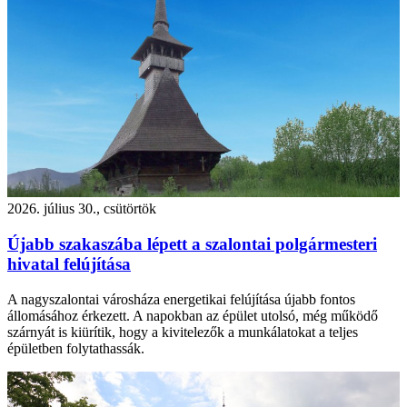
2026. július 30., csütörtök
Újabb szakaszába lépett a szalontai polgármesteri
hivatal felújítása
A nagyszalontai városháza energetikai felújítása újabb fontos
állomásához érkezett. A napokban az épület utolsó, még működő
szárnyát is kiürítik, hogy a kivitelezők a munkálatokat a teljes
épületben folytathassák.