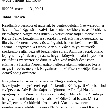
2024. április 15., 16:46
2026. március 13., 00:01
János Piroska
Rendhagyó verskötetet mutattak be péntek délután Nagyváradon, a
Szent László Egyesület Kálvin János utcai székhelyén: az 57 oldalas
kiadványban Nagyálmos Ildikó 27 versét olvashatjuk, melyekhez
Karda Zenkő készített illusztrációkat. Ezek egymást kiegészítik, az
illusztrációk nem a versek összefoglalói, hanem tovább mesélik
azokat – hangzott el a Dénes László, a Várad folyóirat felelős
szerkesztője által vezetett beszélgetés során. Az illusztrációk önálló
létjogosultságát bizonyítja az is, hogy a könyvbemutató helyszínén
kiállítást is szerveztek belőlük. A két alkotó másfél éve ismeri
egymást, a Hargita Népe napilap mellékleteként megjelenő Porta
magazin révén, melynek Nagyálmos Ildikó főszerkesztője, Karda
Zenkő pedig dizájnere.
Nagyálmos Ildikó nem először járt Nagyváradon, hiszen
Székelyudvarhelyről érettségi után került a Körös-parti városba, ahol
elvégezte az Ady Endre Sajtókollégiumot, az Erdélyi Napló
újságírója volt, Váradon első versét pedig a Bihari Napló Szó-kép-
hang-szín című irodalmi rovatában közölte Gittai István. Mint a
beszélgetés során kiderült, írói nevét is Váradon szerezte,
vezetékneve eredetileg ugyanis Nagy, az -álmos utótagot Kinde