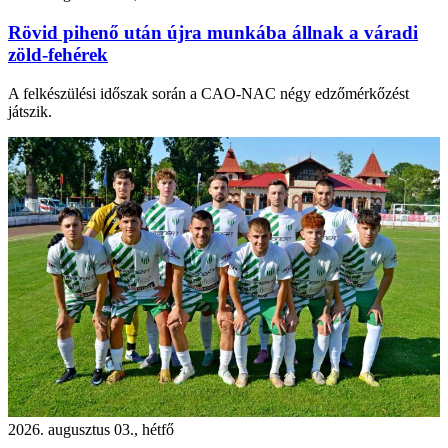
Rövid pihenő után újra munkába állnak a váradi
zöld-fehérek
A felkészülési időszak során a CAO-NAC négy edzőmérkőzést
játszik.
2026. augusztus 03., hétfő