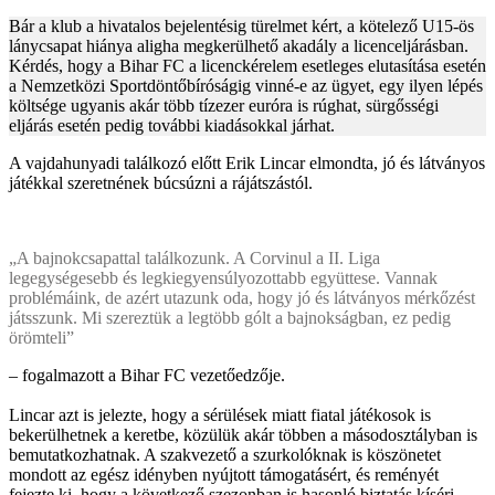
Bár a klub a hivatalos bejelentésig türelmet kért, a kötelező U15-ös
lánycsapat hiánya aligha megkerülhető akadály a licenceljárásban.
Kérdés, hogy a Bihar FC a licenckérelem esetleges elutasítása esetén
a Nemzetközi Sportdöntőbíróságig vinné-e az ügyet, egy ilyen lépés
költsége ugyanis akár több tízezer euróra is rúghat, sürgősségi
eljárás esetén pedig további kiadásokkal járhat.
A vajdahunyadi találkozó előtt Erik Lincar elmondta, jó és látványos
játékkal szeretnének búcsúzni a rájátszástól.
„A bajnokcsapattal találkozunk. A Corvinul a II. Liga
legegységesebb és legkiegyensúlyozottabb együttese. Vannak
problémáink, de azért utazunk oda, hogy jó és látványos mérkőzést
játsszunk. Mi szereztük a legtöbb gólt a bajnokságban, ez pedig
örömteli”
– fogalmazott a Bihar FC vezetőedzője.
Lincar azt is jelezte, hogy a sérülések miatt fiatal játékosok is
bekerülhetnek a keretbe, közülük akár többen a másodosztályban is
bemutatkozhatnak. A szakvezető a szurkolóknak is köszönetet
mondott az egész idényben nyújtott támogatásért, és reményét
fejezte ki, hogy a következő szezonban is hasonló biztatás kíséri