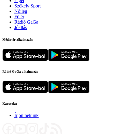
Liget
Székely Sport
Nőileg
Főtér
Rádió GaGa
Jóállás
Médiatér alkalmazás
Rádió GaGa alkalmazás
Kapcsolat
Írjon nekünk