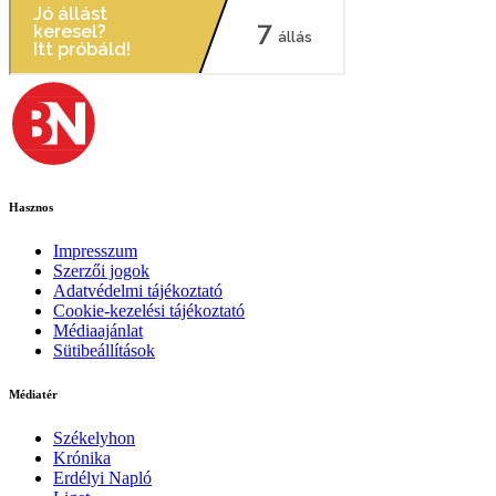
Hasznos
Impresszum
Szerzői jogok
Adatvédelmi tájékoztató
Cookie-kezelési tájékoztató
Médiaajánlat
Sütibeállítások
Médiatér
Székelyhon
Krónika
Erdélyi Napló