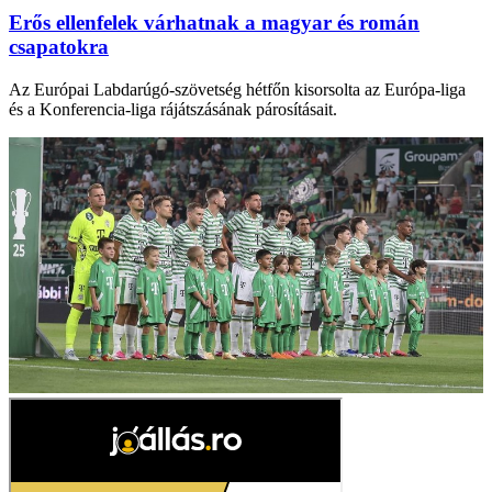
Erős ellenfelek várhatnak a magyar és román
csapatokra
Az Európai Labdarúgó-szövetség hétfőn kisorsolta az Európa-liga
és a Konferencia-liga rájátszásának párosításait.