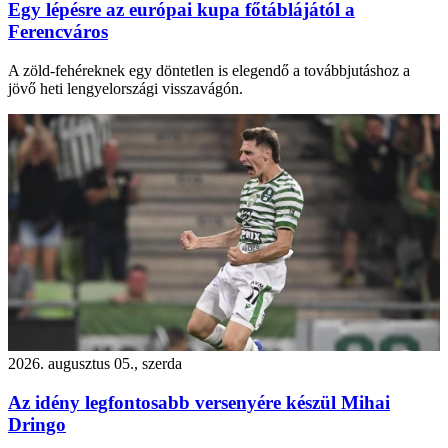
Egy lépésre az európai kupa főtáblájától a
Ferencváros
A zöld-fehéreknek egy döntetlen is elegendő a továbbjutáshoz a
jövő heti lengyelországi visszavágón.
2026. augusztus 05., szerda
Az idény legfontosabb versenyére készül Mihai
Dringo