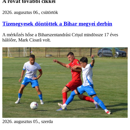
A rovat további cikkei
2026. augusztus 06., csütörtök
Tizenegyesek döntöttek a Bihar megyei derbin
A mérkőzés hőse a Biharszentandrási Crișul mindössze 17 éves
hálóőre, Mark Cioară volt.
2026. augusztus 05., szerda