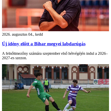
2026. augusztus 04., kedd
Új idény előtt a Bihar megyei labdarúgás
A felnőttmezőny számára szeptember első hétvégéjén indul a 2026–
2027-es szezon.