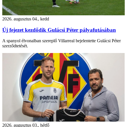
2026. augusztus 04., kedd
Új fejezet kezdődik Gulácsi Péter pályafutásában
A spanyol élvonalban szereplő Villarreal bejelentette Gulácsi Péter
szerződtetését.
2026. augusztus 03., hétfő