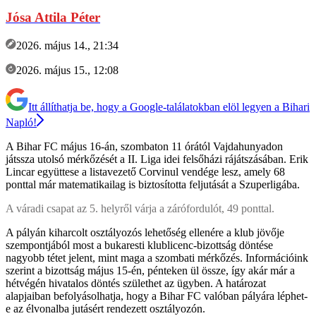
Jósa Attila Péter
2026. május 14., 21:34
2026. május 15., 12:08
Itt állíthatja be, hogy a Google-találatokban elöl legyen a Bihari
Napló!
A Bihar FC május 16-án, szombaton 11 órától Vajdahunyadon
játssza utolsó mérkőzését a II. Liga idei felsőházi rájátszásában. Erik
Lincar együttese a listavezető Corvinul vendége lesz, amely 68
ponttal már matematikailag is biztosította feljutását a Szuperligába.
A váradi csapat az 5. helyről várja a zárófordulót, 49 ponttal.
A pályán kiharcolt osztályozós lehetőség ellenére a klub jövője
szempontjából most a bukaresti klublicenc-bizottság döntése
nagyobb tétet jelent, mint maga a szombati mérkőzés. Információink
szerint a bizottság május 15-én, pénteken ül össze, így akár már a
hétvégén hivatalos döntés születhet az ügyben. A határozat
alapjaiban befolyásolhatja, hogy a Bihar FC valóban pályára léphet-
e az élvonalba jutásért rendezett osztályozón.