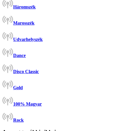
Háromszék
Marosszék
Udvarhelyszék
Dance
Disco Classic
Gold
100% Magyar
Rock