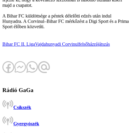
majd a csapatot.
A Bihar FC küldöttsége a péntek délelőtti edzés után indul
Hunyadra. A Corvinul–Bihar FC mérkőzést a Digi Sport és a Prima
Sport élőben közvetíti.
Bihar FC
II. Liga
Vajdahunyadi Corvinul
felsőház
rájátszás
Rádió GaGa
Csíkszék
Gyergyószék