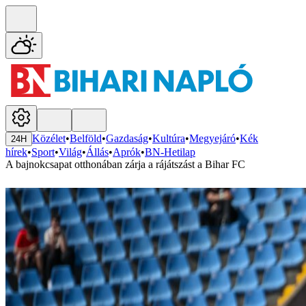
Közélet
•
Belföld
•
Gazdaság
•
Kultúra
•
Megyejáró
•
Kék
24H
hírek
•
Sport
•
Világ
•
Állás
•
Aprók
•
BN-Hetilap
A bajnokcsapat otthonában zárja a rájátszást a Bihar FC