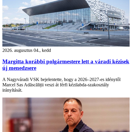
2026. augusztus 04., kedd
Margitta korábbi polgármestere lett a váradi kézisek
új menedzsere
A Nagyváradi VSK bejelentette, hogy a 2026–2027-es idénytől
Marcel Sas Adăscăliții veszi át férfi kézilabda-szakosztály
irányítását.