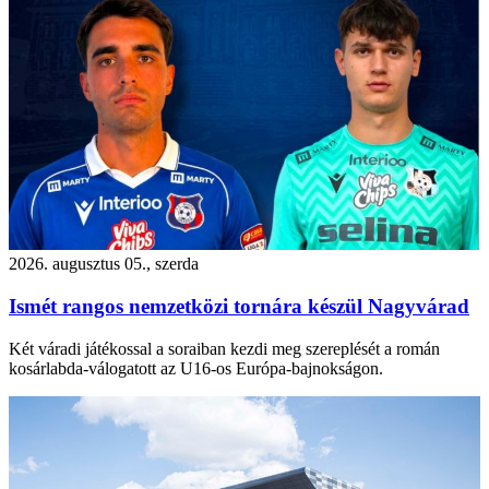
2026. augusztus 05., szerda
Ismét rangos nemzetközi tornára készül Nagyvárad
Két váradi játékossal a soraiban kezdi meg szereplését a román
kosárlabda-válogatott az U16-os Európa-bajnokságon.