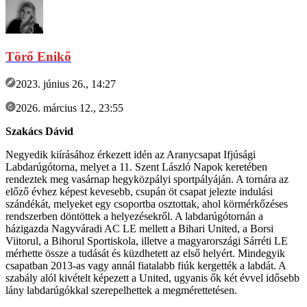
Törő Enikő
2023. június 26., 14:27
2026. március 12., 23:55
Szakács Dávid
Negyedik kiírásához érkezett idén az Aranycsapat Ifjúsági
Labdarúgótorna, melyet a 11. Szent László Napok keretében
rendeztek meg vasárnap hegyközpályi sportpályáján. A tornára az
előző évhez képest kevesebb, csupán öt csapat jelezte indulási
szándékát, melyeket egy csoportba osztottak, ahol körmérkőzéses
rendszerben döntöttek a helyezésekről. A labdarúgótornán a
házigazda Nagyváradi AC LE mellett a Bihari United, a Borsi
Viitorul, a Bihorul Sportiskola, illetve a magyarországi Sárréti LE
mérhette össze a tudását és küzdhetett az első helyért. Mindegyik
csapatban 2013-as vagy annál fiatalabb fiúk kergették a labdát. A
szabály alól kivételt képezett a United, ugyanis ők két évvel idősebb
lány labdarúgókkal szerepelhettek a megmérettetésen.