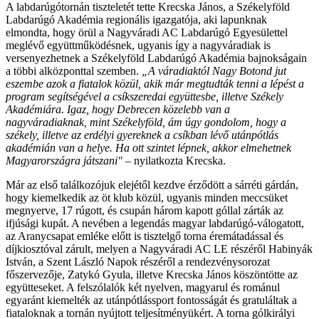
A labdarúgótornán tiszteletét tette Krecska János, a Székelyföld
Labdarúgó Akadémia regionális igazgatója, aki lapunknak
elmondta, hogy örül a Nagyváradi AC Labdarúgó Egyesülettel
meglévő együttműködésnek, ugyanis így a nagyváradiak is
versenyezhetnek a Székelyföld Labdarúgó Akadémia bajnokságain
a többi alközponttal szemben.
„A váradiaktól Nagy Botond jut
eszembe azok a fiatalok közül, akik már megtudták tenni a lépést a
program segítségével a csíkszeredai együttesbe, illetve Székely
Akadémiára. Igaz, hogy Debrecen közelebb van a
nagyváradiaknak, mint Székelyföld, ám úgy gondolom, hogy a
székely, illetve az erdélyi gyereknek a csíkban lévő utánpótlás
akadémián van a helye. Ha ott szintet lépnek, akkor elmehetnek
Magyarországra játszani"
– nyilatkozta Krecska.
Már az első találkozójuk elejétől kezdve érződött a sárréti gárdán,
hogy kiemelkedik az öt klub közül, ugyanis minden meccsüket
megnyerve, 17 rúgott, és csupán három kapott góllal zárták az
ifjúsági kupát. A nevében a legendás magyar labdarúgó-válogatott,
az Aranycsapat emléke előtt is tisztelgő torna éremátadással és
díjkiosztóval zárult, melyen a Nagyváradi AC LE részéről Habinyák
István, a Szent László Napok részéről a rendezvénysorozat
főszervezője, Zatykó Gyula, illetve Krecska János köszöntötte az
együtteseket. A felszólalók két nyelven, magyarul és románul
egyaránt kiemelték az utánpótlássport fontosságát és gratuláltak a
fiataloknak a tornán nyújtott teljesítményükért. A torna gólkirályi