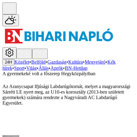
Közélet
•
Belföld
•
Gazdaság
•
Kultúra
•
Megyejáró
•
Kék
24H
hírek
•
Sport
•
Világ
•
Állás
•
Aprók
•
BN-Hetilap
A gyermekeké volt a főszerep Hegyközpályiban
Az Aranycsapat Ifjúsági Labdarúgótornát, melyet a magyarországi
Sárréti LE nyert meg, az U10-es korosztály (2013-ben született
gyermekek) számára rendezte a Nagyváradi AC Labdarúgó
Egyesület.