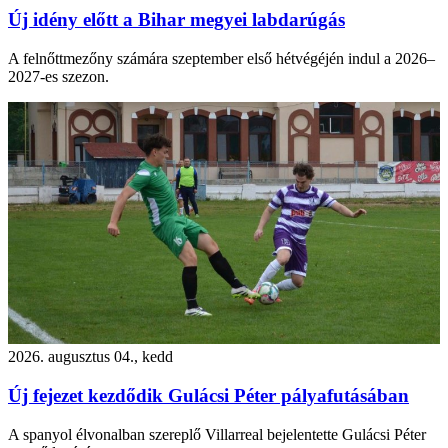
Új idény előtt a Bihar megyei labdarúgás
A felnőttmezőny számára szeptember első hétvégéjén indul a 2026–
2027-es szezon.
2026. augusztus 04., kedd
Új fejezet kezdődik Gulácsi Péter pályafutásában
A spanyol élvonalban szereplő Villarreal bejelentette Gulácsi Péter