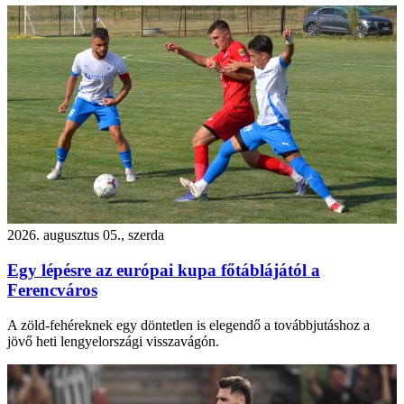
2026. augusztus 05., szerda
Egy lépésre az európai kupa főtáblájától a
Ferencváros
A zöld-fehéreknek egy döntetlen is elegendő a továbbjutáshoz a
jövő heti lengyelországi visszavágón.