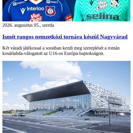
2026. augusztus 05., szerda
Ismét rangos nemzetközi tornára készül Nagyvárad
Két váradi játékossal a soraiban kezdi meg szereplését a román
kosárlabda-válogatott az U16-os Európa-bajnokságon.