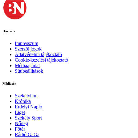
Hasznos
Impresszum
Szerzői jogok
Adatvédelmi tájékoztató
Cookie-kezelési tájékoztató
Médiaajánlat
Sütibeállítások
Médiatér
Székelyhon
Krónika
Erdélyi Napló
Liget
Székely Sport
Nőileg
Főtér
Rádió GaGa