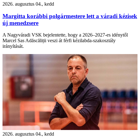
2026. augusztus 04., kedd
Margitta korábbi polgármestere lett a váradi kézisek
új menedzsere
A Nagyváradi VSK bejelentette, hogy a 2026–2027-es idénytől
Marcel Sas Adăscăliții veszi át férfi kézilabda-szakosztály
irányítását.
2026. augusztus 04., kedd