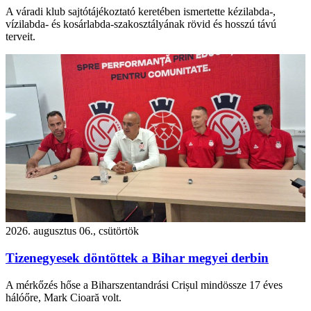
A váradi klub sajtótájékoztató keretében ismertette kézilabda-,
vízilabda- és kosárlabda-szakosztályának rövid és hosszú távú
terveit.
2026. augusztus 06., csütörtök
Tizenegyesek döntöttek a Bihar megyei derbin
A mérkőzés hőse a Biharszentandrási Crișul mindössze 17 éves
hálóőre, Mark Cioară volt.