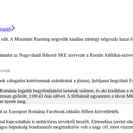
 Napló!
vált. A Mountain Running negyedik kiadása mintegy négyszáz hazai és 
amint az Nagyváradi Bihorul SKE szervezte a Román Atlétikai-szövetség
koztak.
mok válogatási kritériumnak számítottak a júniusi, ljubljanai hegyifutó 
Románia legjobb hegyifutójaként tartanak számon, és aki korábban a ra
ztosan győzött, 1:09:43 órás idővel. A férfiaknál ugyanezen a távon Mi
he nyerte meg.
ait az Eurosport Románia Facebook-oldalán élőben közvetítették.
al kapcsolatban is ambiciózus tervekről beszélt. Elmondása szerint sike
zágos bajnokság bondoraszói megrendezése volt a nagy cél, most viszont