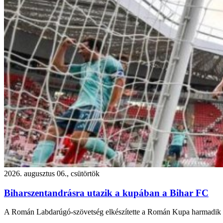
2026. augusztus 06., csütörtök
Biharszentandrásra utazik a kupában a Bihar FC
A Román Labdarúgó-szövetség elkészítette a Román Kupa harmadik fo