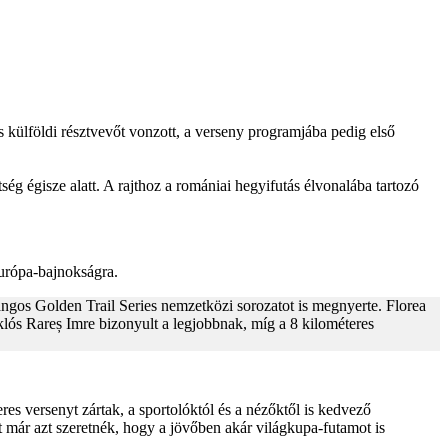
külföldi résztvevőt vonzott, a verseny programjába pedig első
 égisze alatt. A rajthoz a romániai hegyifutás élvonalába tartozó
Európa-bajnokságra.
ngos Golden Trail Series nemzetközi sorozatot is megnyerte. Florea
klós Rareș Imre bizonyult a legjobbnak, míg a 8 kilométeres
res versenyt zártak, a sportolóktól és a nézőktől is kedvező
 már azt szeretnék, hogy a jövőben akár világkupa-futamot is