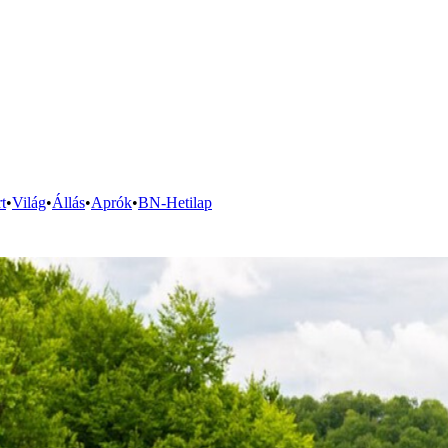
t
•
Világ
•
Állás
•
Aprók
•
BN-Hetilap