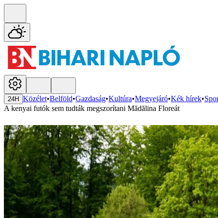
Közélet
•
Belföld
•
Gazdaság
•
Kultúra
•
Megyejáró
•
Kék hírek
•
Spor
24H
A kenyai futók sem tudták megszorítani Mădălina Floreát