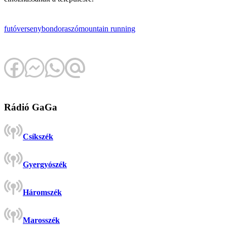
futóverseny
bondoraszó
mountain running
Rádió GaGa
Csíkszék
Gyergyószék
Háromszék
Marosszék