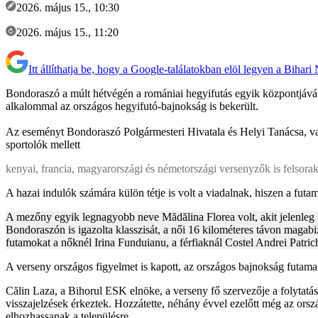
2026. május 15., 10:30
2026. május 15., 11:20
Itt állíthatja be, hogy a Google-találatokban elöl legyen a Bihari
Bondoraszó a múlt hétvégén a romániai hegyifutás egyik központjává 
alkalommal az országos hegyifutó-bajnokság is bekerült.
Az eseményt Bondoraszó Polgármesteri Hivatala és Helyi Tanácsa, val
sportolók mellett
kenyai, francia, magyarországi és németországi versenyzők is felsora
A hazai indulók számára külön tétje is volt a viadalnak, hiszen a futa
A mezőny egyik legnagyobb neve Mădălina Florea volt, akit jelenleg 
Bondoraszón is igazolta klasszisát, a női 16 kilométeres távon magabi
futamokat a nőknél Irina Funduianu, a férfiaknál Costel Andrei Patric
A verseny országos figyelmet is kapott, az országos bajnokság futam
Călin Laza, a Bihorul ESK elnöke, a verseny fő szervezője a folytatáss
visszajelzések érkeztek. Hozzátette, néhány évvel ezelőtt még az ors
elhozhassanak a településre.