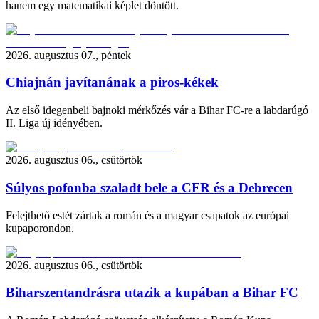
hanem egy matematikai képlet döntött.
2026. augusztus 07., péntek
Chiajnán javítanának a piros-kékek
Az első idegenbeli bajnoki mérkőzés vár a Bihar FC-re a labdarúgó
II. Liga új idényében.
2026. augusztus 06., csütörtök
Súlyos pofonba szaladt bele a CFR és a Debrecen
Felejthető estét zártak a román és a magyar csapatok az európai
kupaporondon.
2026. augusztus 06., csütörtök
Biharszentandrásra utazik a kupában a Bihar FC