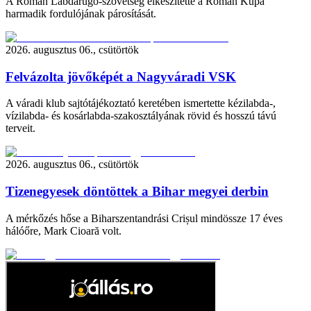
A Román Labdarúgó-szövetség elkészítette a Román Kupa
harmadik fordulójának párosítását.
2026. augusztus 06., csütörtök
Felvázolta jövőképét a Nagyváradi VSK
A váradi klub sajtótájékoztató keretében ismertette kézilabda-,
vízilabda- és kosárlabda-szakosztályának rövid és hosszú távú
terveit.
2026. augusztus 06., csütörtök
Tizenegyesek döntöttek a Bihar megyei derbin
A mérkőzés hőse a Biharszentandrási Crișul mindössze 17 éves
hálóőre, Mark Cioară volt.