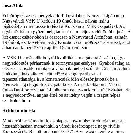
Jósa Attila
Felpörögtek az események a férfi kosárlabda Nemzeti Ligában, a
Nagyváradi VSK U kedden 19 órától hazai pályán már a
rájátszásban méri össze tudását a Konstancai VSK csapatával. Az
egyik fél három győzelméig tartó párharc tétje az elődöntőbe jutás. A
két csapat csütörtökön is összecsap a Nagyvárad Arénában, szintén
19 órától, ezt követően pedig Konstancára
„költözik”
a sorozat, ahol
a harmadik mérkőzésre április 16-án kerül sor.
A VSK U a második helyről kvalifikálta magát a rájátszásba, így a
negyeddöntős párharcnak is toronymagas esélyese. Gyakorlatilag az
öszszes statisztikai mutató a váradiak mellett szól, de Cristian Achim
tanítványainak sikerét vetíti előre a tengerparti csapat
tapasztalatlansága is, a konstancaiak idén először jutottak be a
Nemzeti Liga legjobb 8 csapata közé. A másik oldalon a Vörös
Oroszlánok sorozatban 14. alkalommal lesznek ott a rájátszásban, de
a negyeddöntővel aligha érné be az idény végén a csapat népes
szurkolótábora.
Achim optimista
Mint arról beszámoltunk, az alapszakasz utolsó fordulójában csak
hosszabbításban maradt alul a váradi kosárcsapat a nagy rivális
Kolozsvári U-BT otthonában (73–77). A vereség ellenére a piros-