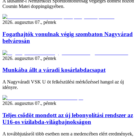
A lausanne-i Nemzetközi Sportdöntőbíróság végleges döntést hozott
Cosmin Matei doppingügyében.
2026. augusztus 07., péntek
Fogathajtók vonulnak végig szombaton Nagyvárad
belvárosán
2026. augusztus 07., péntek
Munkába állt a váradi kosárlabdacsapat
A Nagyváradi VSK U öt felkészülési mérkőzéssel hangol az új
idényre.
2026. augusztus 07., péntek
Teljes csődöt mondott az új lebonyolítási rendszer az
U16-os vízilabda-világbajnokságon
A továbbjutásról több esetben nem a medencében elért eredmények,