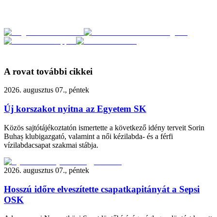
A rovat további cikkei
2026. augusztus 07., péntek
Új korszakot nyitna az Egyetem SK
Közös sajtótájékoztatón ismertette a következő idény terveit Sorin
Buhaș klubigazgató, valamint a női kézilabda- és a férfi
vízilabdacsapat szakmai stábja.
2026. augusztus 07., péntek
Hosszú időre elveszítette csapatkapitányát a Sepsi
OSK