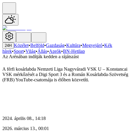
Közélet
•
Belföld
•
Gazdaság
•
Kultúra
•
Megyejáró
•
Kék
24H
hírek
•
Sport
•
Világ
•
Állás
•
Aprók
•
BN-Hetilap
Az Arénában indítják kedden a rájátszást
A férfi kosárlabda Nemzeti Liga Nagyváradi VSK U – Konstancai
VSK mérkőzését a Digi Sport 3 és a Román Kosárlabda-Szövetség
(FRB) YouTube-csatornája is élőben közvetíti.
2024. április 08., 14:18
2026. március 13., 00:01