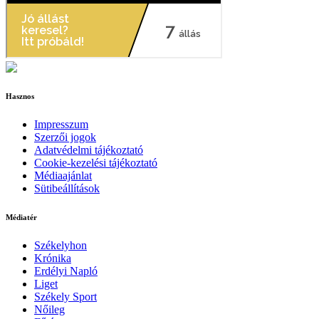
Hasznos
Impresszum
Szerzői jogok
Adatvédelmi tájékoztató
Cookie-kezelési tájékoztató
Médiaajánlat
Sütibeállítások
Médiatér
Székelyhon
Krónika
Erdélyi Napló
Liget
Székely Sport
Nőileg