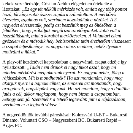
kékek vezetőedzője, Cristian Achim elégedetten értékelte a
látottakat:
„Ez egy tét nélküli mérkőzés volt, emiatt egy több pontot
hozó, látványosabb öszszecsapásra számítottam. A mérkőzés
élvezetes, izgalmas volt, szerintem kiszolgáltuk a nézőket. A 3.
negyedet elvesztettük, pedig azt beszéltük meg az öltözőben a
félidőben, hogy próbáljuk megőrizni az előnyünket. Jobb volt a
hozzáállásunk, mint a korábbi mérkőzéseken. A Voluntari elleni
győzelem és a második hely bebiztosítása után érezhetően visszaesett
a csapat teljesítménye, ez nagyon nincs rendben, nehéz ilyenkor
motiválni a fiúkat.”
A play-off kezdetével kapcsolatban a nagyváradi csapat edzője így
nyilatkozott:
„Talán nem árulok el nagy titkot azzal, hogy mi
minden mérkőzést meg akarunk nyerni. Ez nagyon nehéz, főleg a
rájátszásban. Mit is mondhatnék? Ha azt mondanám, hogy meg
akarjuk nyerni a bajnoki címet, az emberek azt mondanák, hogy
arrogánsak, nagyképűek vagyunk. Ha azt mondom, hogy a döntőbe
jutás a cél, akkor megkapom, hogy nem bízom a csapatomban.
Sehogy sem jó. Szeretnénk a lehető legtovább jutni a rájátszásban,
szerintem ez a legjobb válasz.”
A negyeddöntők további párosításai: Kolozsvári U-BT – Bukaresti
Dinamo, Voluntari CSO – Nagyszebeni BC, Bukaresti Rapid –
Argeş FC.