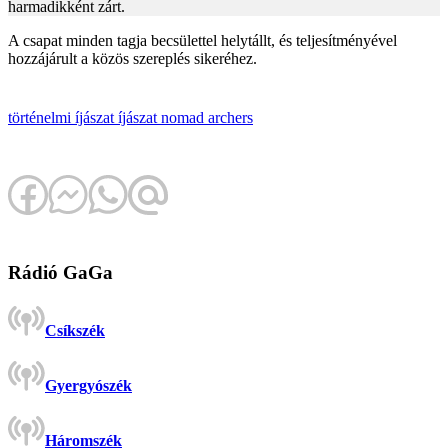
harmadikként zárt.
A csapat minden tagja becsülettel helytállt, és teljesítményével
hozzájárult a közös szereplés sikeréhez.
történelmi íjászat
íjászat
nomad archers
Rádió GaGa
Csíkszék
Gyergyószék
Háromszék