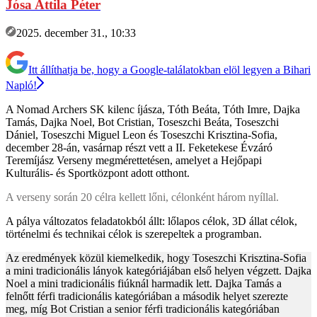
Jósa Attila Péter
2025. december 31., 10:33
Itt állíthatja be, hogy a Google-találatokban elöl legyen a Bihari
Napló!
A Nomad Archers SK kilenc íjásza, Tóth Beáta, Tóth Imre, Dajka
Tamás, Dajka Noel, Bot Cristian, Toseszchi Beáta, Toseszchi
Dániel, Toseszchi Miguel Leon és Toseszchi Krisztina-Sofia,
december 28-án, vasárnap részt vett a II. Feketekese Évzáró
Teremíjász Verseny megmérettetésen, amelyet a Hejőpapi
Kulturális- és Sportközpont adott otthont.
A verseny során 20 célra kellett lőni, célonként három nyíllal.
A pálya változatos feladatokból állt: lőlapos célok, 3D állat célok,
történelmi és technikai célok is szerepeltek a programban.
Az eredmények közül kiemelkedik, hogy Toseszchi Krisztina-Sofia
a mini tradicionális lányok kategóriájában első helyen végzett. Dajka
Noel a mini tradicionális fiúknál harmadik lett. Dajka Tamás a
felnőtt férfi tradicionális kategóriában a második helyet szerezte
meg, míg Bot Cristian a senior férfi tradicionális kategóriában