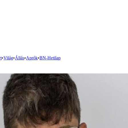
t
•
Világ
•
Állás
•
Aprók
•
BN-Hetilap