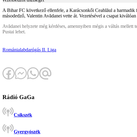
A Bihar FC következő ellenfele, a Karácsonkői Ceahlăul a harmadik fo
másodedző, Valentin Avădanei vette át. Vezetésével a csapat kiválóan 
Avădanei helyzete még kérdéses, amennyiben mégis a váltás mellett te
Pustai lehet.
Románia
labdarúgás
II. Liga
Rádió GaGa
Csíkszék
Gyergyószék