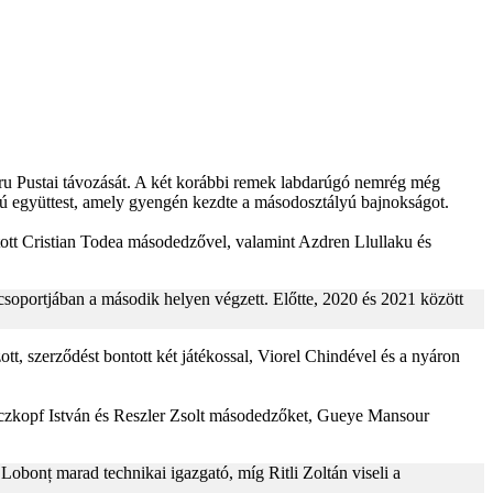
itru Pustai távozását. A két korábbi remek labdarúgó nemrég még
lyú együttest, amely gyengén kezdte a másodosztályú bajnokságot.
ntott Cristian Todea másodedzővel, valamint Azdren Llullaku és
csoportjában a második helyen végzett. Előtte, 2020 és 2021 között
t, szerződést bontott két játékossal, Viorel Chindével és a nyáron
varczkopf István és Reszler Zsolt másodedzőket, Gueye Mansour
bonț marad technikai igazgató, míg Ritli Zoltán viseli a