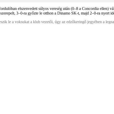
rdulóban elszenvedett súlyos vereség után (0–8 a Concordia ellen) vált
szerepelt, 3–0-ra győzte le otthon a Dinamo SK-t, majd 2–0-ra nyert ide
szik le a voksukat a klub vezetői, úgy az edzőkeringő jegyében a legna