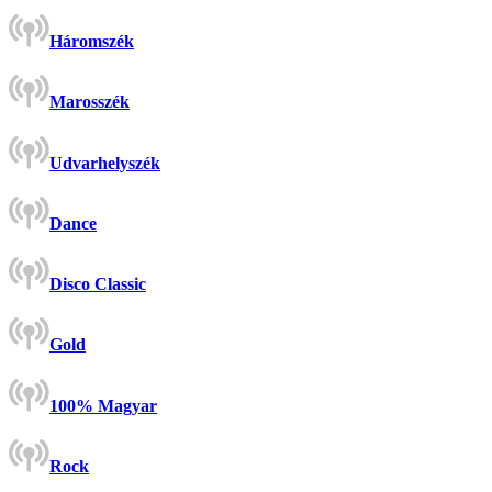
Háromszék
Marosszék
Udvarhelyszék
Dance
Disco Classic
Gold
100% Magyar
Rock