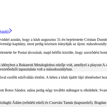
 Napló!
röviddel azután, hogy a klub augusztus 31-én bejelentette Cristian Dum
zövetségi kapitány, most pedig közösen irányítják az újonc másodosztá
elentette be Pustai távozását, majd hétfőn közölte, hogy szerződést bo
es idényben a Bukaresti Metaloglobus edzője volt, amellyel a playout A-
vezetőedzői tapasztalata volt a másodosztályban.
 ezelőtt edzőváltás történt. A héten a klub újabb fájó döntéseket hozot
zott Botos Sándor, utána pedig négy további stábtagot is elküldtek: S
zilaghi Ádám (erőnléti edző) és Csorvási Tamás (kapusedző). Bogdan Lo