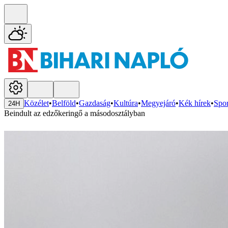
Közélet
•
Belföld
•
Gazdaság
•
Kultúra
•
Megyejáró
•
Kék hírek
•
Spor
24H
Beindult az edzőkeringő a másodosztályban