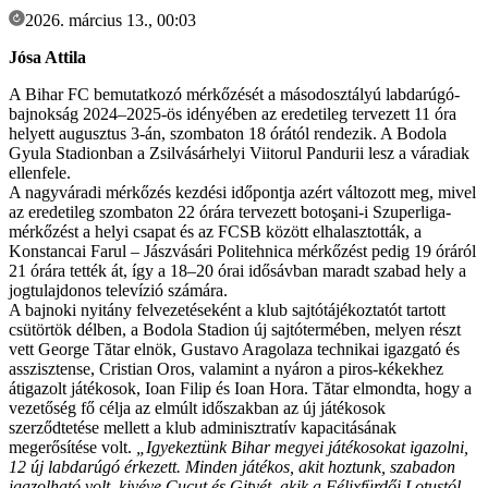
2026. március 13., 00:03
Jósa Attila
A Bihar FC bemutatkozó mérkőzését a másodosztályú labdarúgó-
bajnokság 2024–2025-ös idényében az eredetileg tervezett 11 óra
helyett augusztus 3-án, szombaton 18 órától rendezik. A Bodola
Gyula Stadionban a Zsilvásárhelyi Viitorul Pandurii lesz a váradiak
ellenfele.
A nagyváradi mérkőzés kezdési időpontja azért változott meg, mivel
az eredetileg szombaton 22 órára tervezett botoşani-i Szuperliga-
mérkőzést a helyi csapat és az FCSB között elhalasztották, a
Konstancai Farul – Jászvásári Politehnica mérkőzést pedig 19 óráról
21 órára tették át, így a 18–20 órai idősávban maradt szabad hely a
jogtulajdonos televízió számára.
A bajnoki nyitány felvezetéseként a klub sajtótájékoztatót tartott
csütörtök délben, a Bodola Stadion új sajtótermében, melyen részt
vett George Tătar elnök, Gustavo Aragolaza technikai igazgató és
asszisztense, Cristian Oros, valamint a nyáron a piros-kékekhez
átigazolt játékosok, Ioan Filip és Ioan Hora. Tătar elmondta, hogy a
vezetőség fő célja az elmúlt időszakban az új játékosok
szerződtetése mellett a klub adminisztratív kapacitásának
megerősítése volt.
„Igyekeztünk Bihar megyei játékosokat igazolni,
12 új labdarúgó érkezett. Minden játékos, akit hoztunk, szabadon
igazolható volt, kivéve Cucut és Gityét, akik a Félixfürdői Lotustól