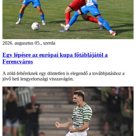
2026. augusztus 05., szerda
Egy lépésre az európai kupa főtáblájától a
Ferencváros
A zöld-fehéreknek egy döntetlen is elegendő a továbbjutáshoz a
jövő heti lengyelországi visszavágón.