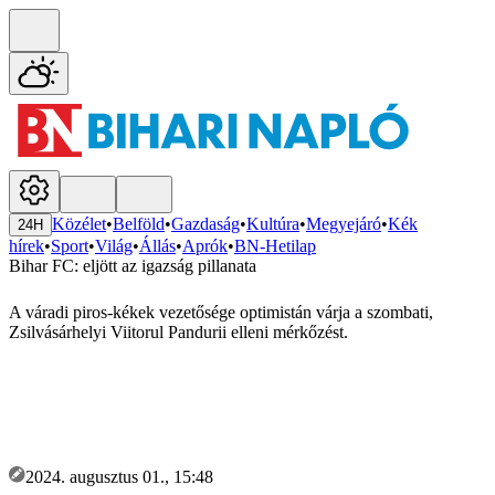
Közélet
•
Belföld
•
Gazdaság
•
Kultúra
•
Megyejáró
•
Kék
24H
hírek
•
Sport
•
Világ
•
Állás
•
Aprók
•
BN-Hetilap
Bihar FC: eljött az igazság pillanata
A váradi piros-kékek vezetősége optimistán várja a szombati,
Zsilvásárhelyi Viitorul Pandurii elleni mérkőzést.
2024. augusztus 01., 15:48