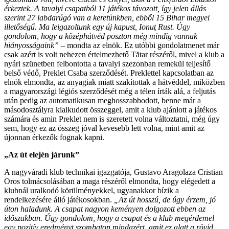
érkeztek. A tavalyi csapatból 11 játékos távozott, így jelen állás
szerint 27 labdarúgó van a keretünkben, ebből 15 Bihar megyei
illetőségű. Ma leigazoltunk egy új kapust, Ionuţ Rust. Úgy
gondolom, hogy a középhátvéd poszton még mindig vannak
hiányosságaink”
– mondta az elnök. Ez utóbbi gondolatmenet már
csak azért is volt nehezen értelmezhető Tătar részéről, mivel a klub a
nyári szünetben felbontotta a tavalyi szezonban remekül teljesítő
belső védő, Preklet Csaba szerződését. Preklettel kapcsolatban az
elnök elmondta, az anyagiak miatt szakítottak a hátvéddel, miközben
a magyarországi légiós szerződését még a télen írták alá, a feljutás
után pedig az automatikusan meghosszabbodott, benne már a
másodosztályra kialkudott összeggel, amit a klub ajánlott a játékos
számára és amin Preklet nem is szeretett volna változtatni, még úgy
sem, hogy ez az összeg jóval kevesebb lett volna, mint amit az
újonnan érkezők fognak kapni.
„Az út elején járunk”
A nagyváradi klub technikai igazgatója, Gustavo Aragolaza Cristian
Oros tolmácsolásában a maga részéről elmondta, hogy elégedett a
klubnál uralkodó körülményekkel, ugyanakkor bízik a
rendelkezésére álló játékosokban.
„Az út hosszú, de úgy érzem, jó
úton haladunk. A csapat nagyon keményen dolgozott ebben az
időszakban. Úgy gondolom, hogy a csapat és a klub megérdemel
egy pozitív eredményt szombaton mindazért, amit ez alatt a rövid