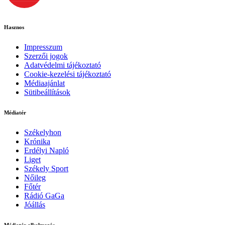
Hasznos
Impresszum
Szerzői jogok
Adatvédelmi tájékoztató
Cookie-kezelési tájékoztató
Médiaajánlat
Sütibeállítások
Médiatér
Székelyhon
Krónika
Erdélyi Napló
Liget
Székely Sport
Nőileg
Főtér
Rádió GaGa
Jóállás
Médiatér alkalmazás