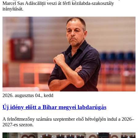
Marcel Sas Adăscăliții veszi át férfi kézilabda-szakosztály
irányítását.
2026. augusztus 04., kedd
Új idény előtt a Bihar megyei labdarúgás
A felnőttmezőny számára szeptember első hétvégéjén indul a 2026–
2027-es szezon.