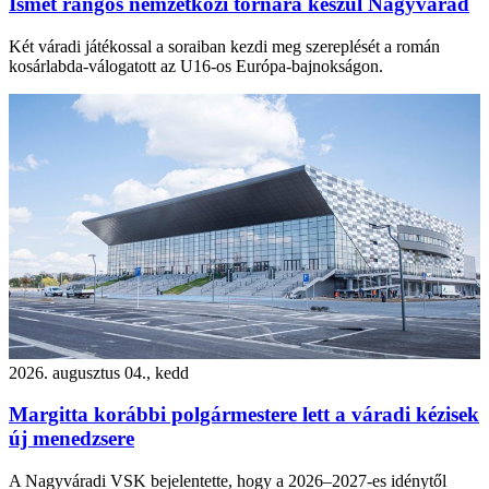
Ismét rangos nemzetközi tornára készül Nagyvárad
Két váradi játékossal a soraiban kezdi meg szereplését a román
kosárlabda-válogatott az U16-os Európa-bajnokságon.
2026. augusztus 04., kedd
Margitta korábbi polgármestere lett a váradi kézisek
új menedzsere
A Nagyváradi VSK bejelentette, hogy a 2026–2027-es idénytől