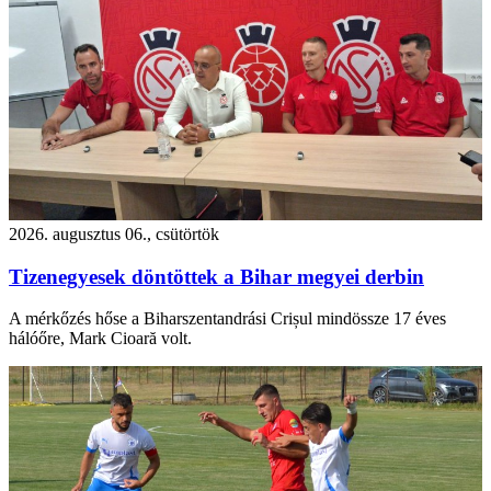
2026. augusztus 06., csütörtök
Tizenegyesek döntöttek a Bihar megyei derbin
A mérkőzés hőse a Biharszentandrási Crișul mindössze 17 éves
hálóőre, Mark Cioară volt.