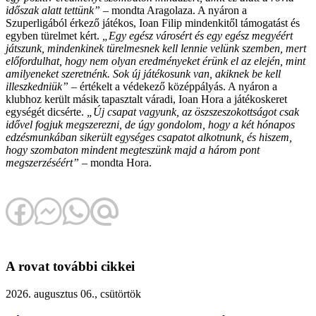
időszak alatt tettünk”
– mondta Aragolaza. A nyáron a
Szuperligából érkező játékos, Ioan Filip mindenkitől támogatást és
egyben türelmet kért.
„Egy egész városért és egy egész megyéért
játszunk, mindenkinek türelmesnek kell lennie velünk szemben, mert
előfordulhat, hogy nem olyan eredményeket érünk el az elején, mint
amilyeneket szeretnénk. Sok új játékosunk van, akiknek be kell
illeszkedniük”
– értékelt a védekező középpályás. A nyáron a
klubhoz került másik tapasztalt váradi, Ioan Hora a játékoskeret
egységét dicsérte.
„Új csapat vagyunk, az öszszeszokottságot csak
idővel fogjuk megszerezni, de úgy gondolom, hogy a két hónapos
edzésmunkában sikerült egységes csapatot alkotnunk, és hiszem,
hogy szombaton mindent megteszünk majd a három pont
megszerzéséért”
– mondta Hora.
A rovat további cikkei
2026. augusztus 06., csütörtök