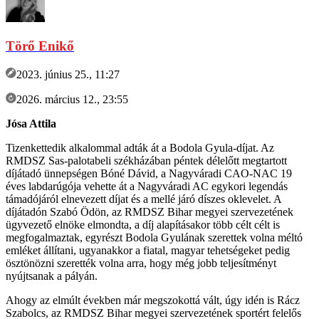
Törő Enikő
2023. június 25., 11:27
2026. március 12., 23:55
Jósa Attila
Tizenkettedik alkalommal adták át a Bodola Gyula-díjat. Az
RMDSZ Sas-palotabeli székházában péntek délelőtt megtartott
díjátadó ünnepségen Bóné Dávid, a Nagyváradi CAO-NAC 19
éves labdarúgója vehette át a Nagyváradi AC egykori legendás
támadójáról elnevezett díjat és a mellé járó díszes oklevelet. A
díjátadón Szabó Ödön, az RMDSZ Bihar megyei szervezetének
ügyvezető elnöke elmondta, a díj alapításakor több célt célt is
megfogalmaztak, egyrészt Bodola Gyulának szerettek volna méltó
emléket állítani, ugyanakkor a fiatal, magyar tehetségeket pedig
ösztönözni szerették volna arra, hogy még jobb teljesítményt
nyújtsanak a pályán.
Ahogy az elmúlt években már megszokottá vált, úgy idén is Rácz
Szabolcs, az RMDSZ Bihar megyei szervezetének sportért felelős