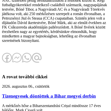
NAC színeiben pedig bemutatkozhatott a felnőttek között is. Régi
futballgyökerekkel rendelkező családból származik, nagypapájának
testvére, Bóné Tibor, a Nagyváradi AC és a Nagyváradi Törekvés
játékosa volt, aki 250 mérkőzésen szerepelt a román élvonalban, a
Petrozsényi Jiul és Steaua (CCA) csapataiban. Szintén jelen volt a
díjátadón Dávid ikertestvére, Bóné Márk, aki az elmúlt években az
FK Csíkszereda akadémiáján pallérozódott. A Bóné fivérek között
érezhetően nagy az egyetértés, kérdésünkre elmondták, hogy
mindketten a magyar bajnokságban, lehetőleg az élvonalban
szeretnének bizonyítani.
A rovat további cikkei
2026. augusztus 06., csütörtök
Tizenegyesek döntöttek a Bihar megyei derbin
A mérkőzés hőse a Biharszentandrási Crișul mindössze 17 éves
hálóőre, Mark Cioară volt.