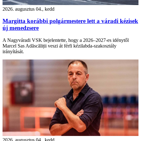
2026. augusztus 04., kedd
Margitta korábbi polgármestere lett a váradi kézisek
új menedzsere
A Nagyváradi VSK bejelentette, hogy a 2026–2027-es idénytől
Marcel Sas Adăscăliții veszi át férfi kézilabda-szakosztály
irányítását.
2026. augusztus 04., kedd