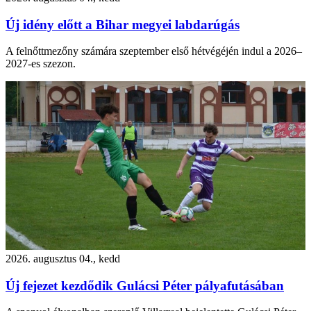
Új idény előtt a Bihar megyei labdarúgás
A felnőttmezőny számára szeptember első hétvégéjén indul a 2026–
2027-es szezon.
2026. augusztus 04., kedd
Új fejezet kezdődik Gulácsi Péter pályafutásában