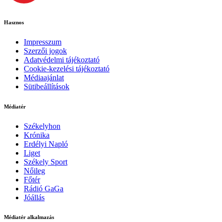
Hasznos
Impresszum
Szerzői jogok
Adatvédelmi tájékoztató
Cookie-kezelési tájékoztató
Médiaajánlat
Sütibeállítások
Médiatér
Székelyhon
Krónika
Erdélyi Napló
Liget
Székely Sport
Nőileg
Főtér
Rádió GaGa
Jóállás
Médiatér alkalmazás