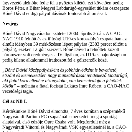
ügyvezető alelnöke fedte fel a győztes kilétét, ezt követően pedig
Boros Péter, a Bihar Megyei Labdarúgó-egyesület titkára összegezte
Bóné Dávid eddigi pályafutásának fontosabb állomásait.
Névjegy
Bóné Dávid Nagyváradon született 2004. április 26-án. A CAO-
NAC 1910 felnőtt és az ifjúsági U19-es korosztályú csapataiban az
elmúlt idényben 39 mérkőzésen lépett pályára (2383 percet töltött a
pályán), ezeken 12 gólt szerzett. Bóné Dávid a felnőttek között
háromszor volt eredményes a IV. ligában, az U19-es bajnokságban
pedig kilenc alkalommal iratkozott fel a gólszerzők közé.
„Bóné Dávid középpályásként és jobbhátvédként is bevethető,
elszánt és kiemelkedően nagy munkabírással rendelkező labdarúgó,
aki fiatal kora ellenére bizonyította, van keresnivalója a felnőttek
között”
– méltatta a fiatal focistát Lukács Imre Róbert, a CAO-NAC
vezetőségi tagja.
Cél az NB I.
Kérdésünkre Bóné Dávid elmondta, 7 éves korában a szépemlékű
Nagyváradi Partium FC csapatánál ismerkedett meg a sportág
alapjaival, első edzője Opre Csaba volt. Megfordult még a
Nagyváradi Viitorul és Nagyváradi VSK egyesületeinél is, a CAO-