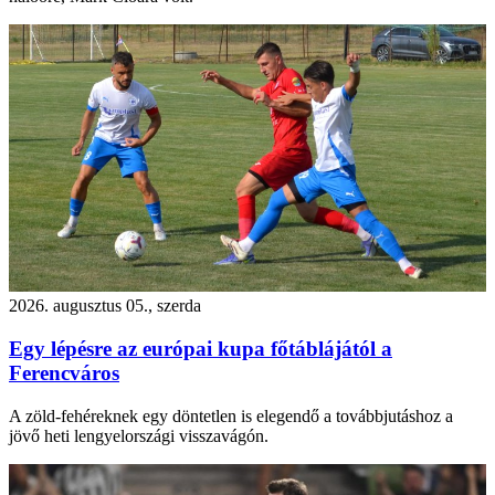
2026. augusztus 05., szerda
Egy lépésre az európai kupa főtáblájától a
Ferencváros
A zöld-fehéreknek egy döntetlen is elegendő a továbbjutáshoz a
jövő heti lengyelországi visszavágón.