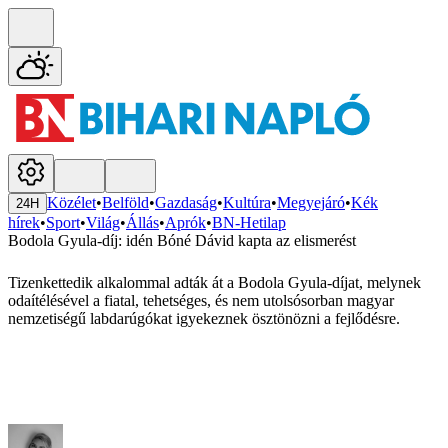
Közélet
•
Belföld
•
Gazdaság
•
Kultúra
•
Megyejáró
•
Kék
24H
hírek
•
Sport
•
Világ
•
Állás
•
Aprók
•
BN-Hetilap
Bodola Gyula-díj: idén Bóné Dávid kapta az elismerést
Tizenkettedik alkalommal adták át a Bodola Gyula-díjat, melynek
odaítélésével a fiatal, tehetséges, és nem utolsósorban magyar
nemzetiségű labdarúgókat igyekeznek ösztönözni a fejlődésre.