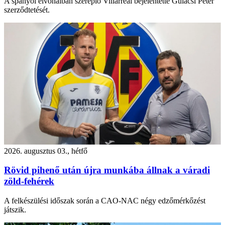
A spanyol élvonalban szereplő Villarreal bejelentette Gulácsi Péter
szerződtetését.
2026. augusztus 03., hétfő
Rövid pihenő után újra munkába állnak a váradi
zöld-fehérek
A felkészülési időszak során a CAO-NAC négy edzőmérkőzést
játszik.