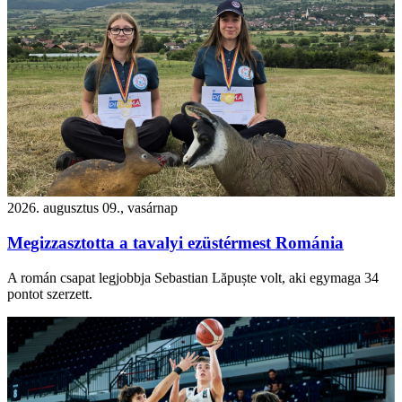
2026. augusztus 09., vasárnap
Megizzasztotta a tavalyi ezüstérmest Románia
A román csapat legjobbja Sebastian Lăpuște volt, aki egymaga 34
pontot szerzett.