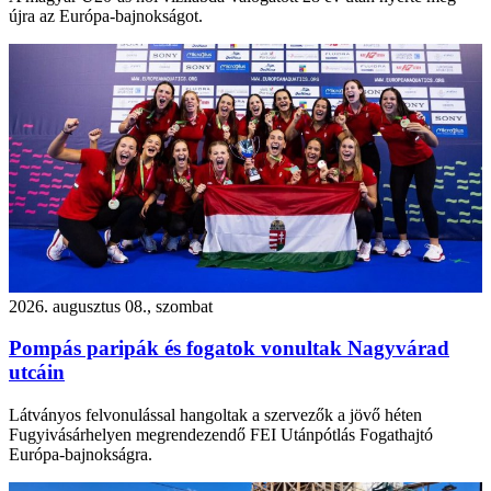
újra az Európa-bajnokságot.
2026. augusztus 08., szombat
Pompás paripák és fogatok vonultak Nagyvárad
utcáin
Látványos felvonulással hangoltak a szervezők a jövő héten
Fugyivásárhelyen megrendezendő FEI Utánpótlás Fogathajtó
Európa-bajnokságra.