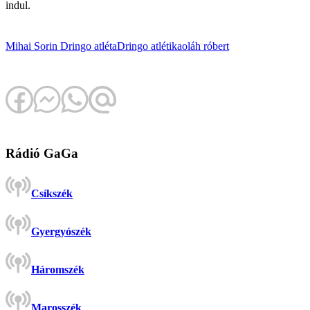
indul.
Mihai Sorin Dringo
atléta
Dringo
atlétika
oláh róbert
Rádió GaGa
Csíkszék
Gyergyószék
Háromszék
Marosszék