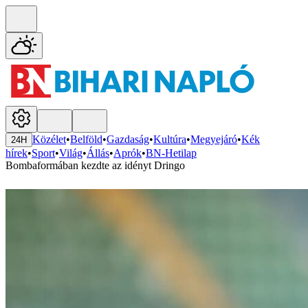
Közélet
•
Belföld
•
Gazdaság
•
Kultúra
•
Megyejáró
•
Kék
24H
hírek
•
Sport
•
Világ
•
Állás
•
Aprók
•
BN-Hetilap
Bombaformában kezdte az idényt Dringo