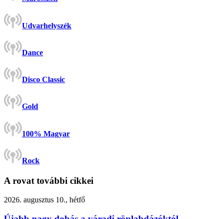
Udvarhelyszék
Dance
Disco Classic
Gold
100% Magyar
Rock
A rovat további cikkei
2026. augusztus 10., hétfő
Újabb nagy dobás a váradi röplabdázóktól