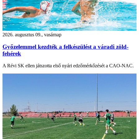
2026. augusztus 09., vasárnap
Győzelemmel kezdték a felkészülést a váradi zöld-
fehérek
A Révi SK ellen játszotta első nyári edzőmérkőzését a CAO-NAC.