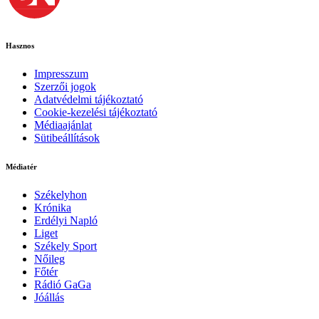
Hasznos
Impresszum
Szerzői jogok
Adatvédelmi tájékoztató
Cookie-kezelési tájékoztató
Médiaajánlat
Sütibeállítások
Médiatér
Székelyhon
Krónika
Erdélyi Napló
Liget
Székely Sport
Nőileg
Főtér
Rádió GaGa
Jóállás