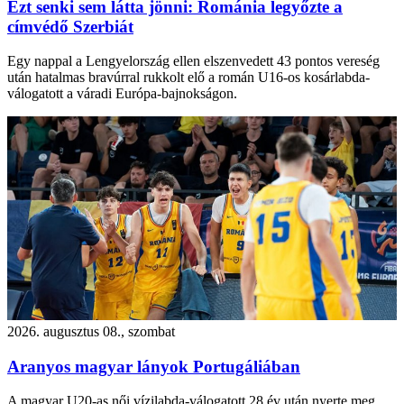
Ezt senki sem látta jönni: Románia legyőzte a
címvédő Szerbiát
Egy nappal a Lengyelország ellen elszenvedett 43 pontos vereség
után hatalmas bravúrral rukkolt elő a román U16-os kosárlabda-
válogatott a váradi Európa-bajnokságon.
2026. augusztus 08., szombat
Aranyos magyar lányok Portugáliában
A magyar U20-as női vízilabda-válogatott 28 év után nyerte meg