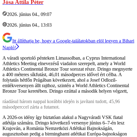
Jósa Attila Péter
2026. június 04., 09:07
2026. június 04., 13:03
Itt állíthatja be, hogy a Google-találatokban elöl legyen a Bihari
Napló!
A váradi sportoló pénteken Limassolban, a Cyprus International
Athletics Meeting elnevezésű viadalon szerepelt, amely a World
Athletics Continental Bronze Tour sorozat része. Dringo megnyerte
a 400 méteres síkfutást, 46,01 másodperces idővel ért célba. A
folytatás hétfőn Prágában következett, ahol a Josef Odlozil-
emlékversenyen állt rajthoz, szintén a World Athletics Continental
Bronze Tour keretében. Dringo ezúttal a második helyen végzett,
ráadásul három nappal korábbi idején is javítani tudott, 45,96
másodperccel zárta a futamot.
A 2026-os idény így biztatóan alakul a Nagyváradi VSK fiatal
atlétája számára. Dringo következő versenye június 6–7-én lesz
Krajován, a Románia Nemzetközi Atlétikai Bajnokságán,
augusztusban pedig a birminghami atlétikai Európa-bajnokságon