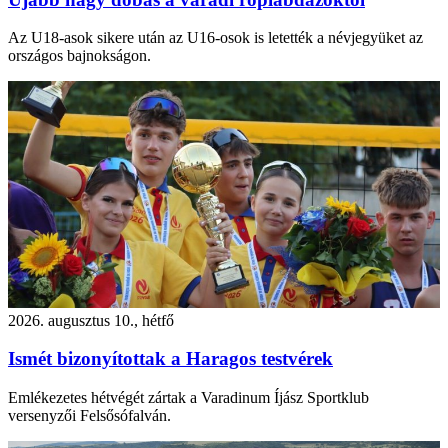
Az U18-asok sikere után az U16-osok is letették a névjegyüket az
országos bajnokságon.
2026. augusztus 10., hétfő
Ismét bizonyítottak a Haragos testvérek
Emlékezetes hétvégét zártak a Varadinum Íjász Sportklub
versenyzői Felsősófalván.