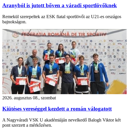
Aranyból is jutott bőven a váradi sportlövőknek
Remekül szerepeltek az ESK fiatal sportlövői az U21-es országos
bajnokságon.
2026. augusztus 08., szombat
Kiütéses vereséggel kezdett a román válogatott
A Nagyváradi VSK U akadémiáján nevelkedő Balogh Viktor két
pont szerzett a mérkőzésen.