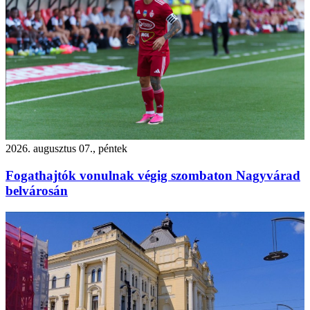
2026. augusztus 07., péntek
Fogathajtók vonulnak végig szombaton Nagyvárad
belvárosán