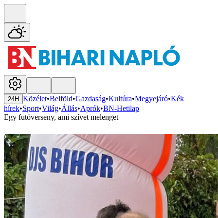
Közélet
•
Belföld
•
Gazdaság
•
Kultúra
•
Megyejáró
•
Kék
24H
hírek
•
Sport
•
Világ
•
Állás
•
Aprók
•
BN-Hetilap
Egy futóverseny, ami szívet melenget