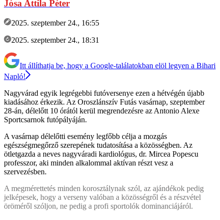
Jósa Attila Péter
2025. szeptember 24., 16:55
2025. szeptember 24., 18:31
Itt állíthatja be, hogy a Google-találatokban elöl legyen a Bihari
Napló!
Nagyvárad egyik legrégebbi futóversenye ezen a hétvégén újabb
kiadásához érkezik. Az Oroszlánszív Futás vasárnap, szeptember
28-án, délelőtt 10 órától kerül megrendezésre az Antonio Alexe
Sportcsarnok futópályáján.
A vasárnap délelőtti esemény legfőbb célja a mozgás
egészségmegőrző szerepének tudatosítása a közösségben. Az
ötletgazda a neves nagyváradi kardiológus, dr. Mircea Popescu
professzor, aki minden alkalommal aktívan részt vesz a
szervezésben.
A megmérettetés minden korosztálynak szól, az ajándékok pedig
jelképesek, hogy a verseny valóban a közösségről és a részvétel
öröméről szóljon, ne pedig a profi sportolók dominanciájáról.