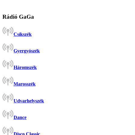
Rádió GaGa
Csíkszék
Gyergyószék
Háromszék
Marosszék
Udvarhelyszék
Dance
Disco Classic