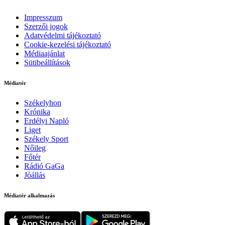
Impresszum
Szerzői jogok
Adatvédelmi tájékoztató
Cookie-kezelési tájékoztató
Médiaajánlat
Sütibeállítások
Médiatér
Székelyhon
Krónika
Erdélyi Napló
Liget
Székely Sport
Nőileg
Főtér
Rádió GaGa
Jóállás
Médiatér alkalmazás