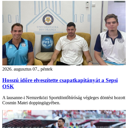
2026. augusztus 07., péntek
Hosszú időre elveszítette csapatkapitányát a Sepsi
OSK
A lausanne-i Nemzetközi Sportdöntőbíróság végleges döntést hozott
Cosmin Matei doppingügyében.