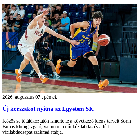
2026. augusztus 07., péntek
Új korszakot nyitna az Egyetem SK
Közös sajtótájékoztatón ismertette a következő idény terveit Sorin
Buhaș klubigazgató, valamint a női kézilabda- és a férfi
vízilabdacsapat szakmai stábja.