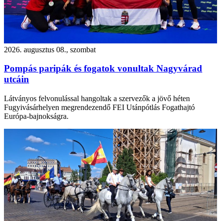
2026. augusztus 08., szombat
Pompás paripák és fogatok vonultak Nagyvárad
utcáin
Látványos felvonulással hangoltak a szervezők a jövő héten
Fugyivásárhelyen megrendezendő FEI Utánpótlás Fogathajtó
Európa-bajnokságra.