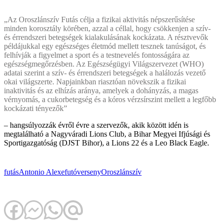
„Az Oroszlánszív Futás célja a fizikai aktivitás népszerűsítése
minden korosztály körében, azzal a céllal, hogy csökkenjen a szív-
és érrendszeri betegségek kialakulásának kockázata. A résztvevők
példájukkal egy egészséges életmód mellett tesznek tanúságot, és
felhívják a figyelmet a sport és a testnevelés fontosságára az
egészségmegőrzésben. Az Egészségügyi Világszervezet (WHO)
adatai szerint a szív- és érrendszeri betegségek a halálozás vezető
okai világszerte. Napjainkban riasztóan növekszik a fizikai
inaktivitás és az elhízás aránya, amelyek a dohányzás, a magas
vérnyomás, a cukorbetegség és a kóros vérzsírszint mellett a legfőbb
kockázati tényezők”
– hangsúlyozzák évről évre a szervezők, akik között idén is
megtalálható a Nagyváradi Lions Club, a Bihar Megyei Ifjúsági és
Sportigazgatóság (DJST Bihor), a Lions 22 és a Leo Black Eagle.
futás
Antonio Alexe
futóverseny
Oroszlánszív