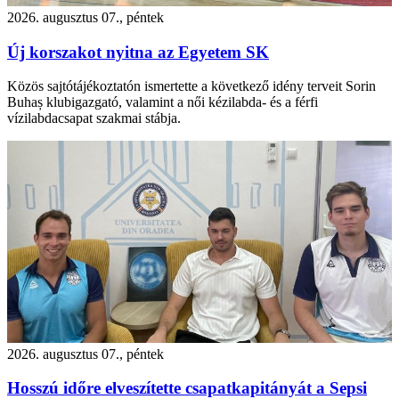
2026. augusztus 07., péntek
Új korszakot nyitna az Egyetem SK
Közös sajtótájékoztatón ismertette a következő idény terveit Sorin
Buhaș klubigazgató, valamint a női kézilabda- és a férfi
vízilabdacsapat szakmai stábja.
2026. augusztus 07., péntek
Hosszú időre elveszítette csapatkapitányát a Sepsi