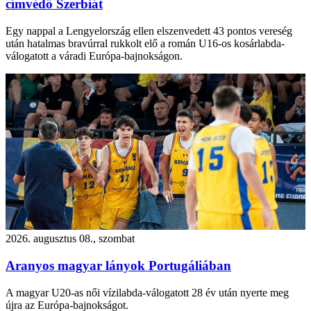
címvédő Szerbiát
Egy nappal a Lengyelország ellen elszenvedett 43 pontos vereség
után hatalmas bravúrral rukkolt elő a román U16-os kosárlabda-
válogatott a váradi Európa-bajnokságon.
2026. augusztus 08., szombat
Aranyos magyar lányok Portugáliában
A magyar U20-as női vízilabda-válogatott 28 év után nyerte meg
újra az Európa-bajnokságot.