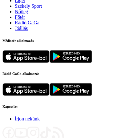
Liget
Székely Sport
Nőileg
Főtér
Rádió GaGa
Jóállás
Médiatér alkalmazás
Rádió GaGa alkalmazás
Kapcsolat
Írjon nekünk