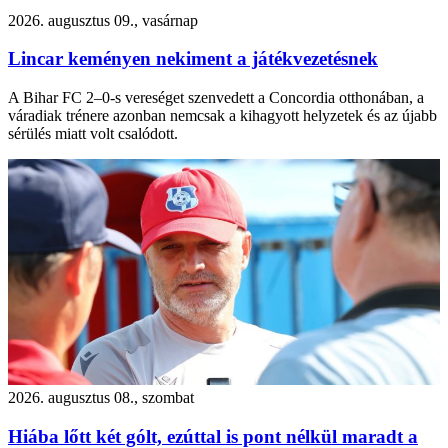
2026. augusztus 09., vasárnap
Lincar keményen nekiment a játékvezetésnek
A Bihar FC 2–0-s vereséget szenvedett a Concordia otthonában, a
váradiak trénere azonban nemcsak a kihagyott helyzetek és az újabb
sérülés miatt volt csalódott.
2026. augusztus 08., szombat
Hiába lőtt két gólt, ezúttal is pont nélkül maradt a