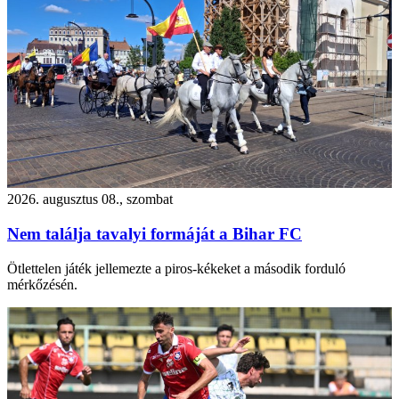
2026. augusztus 08., szombat
Nem találja tavalyi formáját a Bihar FC
Ötlettelen játék jellemezte a piros-kékeket a második forduló
mérkőzésén.