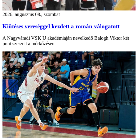
2026. augusztus 08., szombat
Kiütéses vereséggel kezdett a román válogatott
A Nagyváradi VSK U akadémiáján nevelkedő Balogh Viktor két
pont szerzett a mérkőzésen.