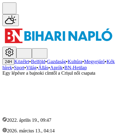
Közélet
•
Belföld
•
Gazdaság
•
Kultúra
•
Megyejáró
•
Kék
24H
hírek
•
Sport
•
Világ
•
Állás
•
Aprók
•
BN-Hetilap
Egy lépésre a bajnoki címtől a Crișul női csapata
2022. április 19., 09:47
2026. március 13., 04:14