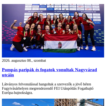
2026. augusztus 08., szombat
Pompás paripák és fogatok vonultak Nagyvárad
utcáin
Látványos felvonulással hangoltak a szervezők a jövő héten
Fugyivásárhelyen megrendezendő FEI Utánpótlás Fogathajtó
Európa-bajnokságra.