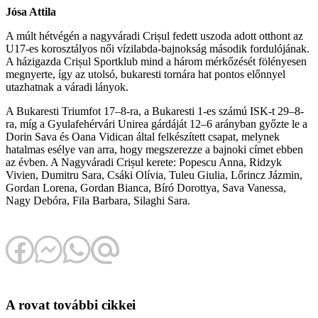
Jósa Attila
A múlt hétvégén a nagyváradi Crișul fedett uszoda adott otthont az
U17-es korosztályos női vízilabda-bajnokság második fordulójának.
A házigazda Crișul Sportklub mind a három mérkőzését fölényesen
megnyerte, így az utolsó, bukaresti tornára hat pontos előnnyel
utazhatnak a váradi lányok.
A Bukaresti Triumfot 17–8-ra, a Bukaresti 1-es számú ISK-t 29–8-
ra, míg a Gyulafehérvári Unirea gárdáját 12–6 arányban győzte le a
Dorin Sava és Oana Vidican által felkészített csapat, melynek
hatalmas esélye van arra, hogy megszerezze a bajnoki címet ebben
az évben. A Nagyváradi Crișul kerete: Popescu Anna, Ridzyk
Vivien, Dumitru Sara, Csáki Olívia, Tuleu Giulia, Lőrincz Jázmin,
Gordan Lorena, Gordan Bianca, Bíró Dorottya, Sava Vanessa,
Nagy Debóra, Fila Barbara, Silaghi Sara.
A rovat további cikkei