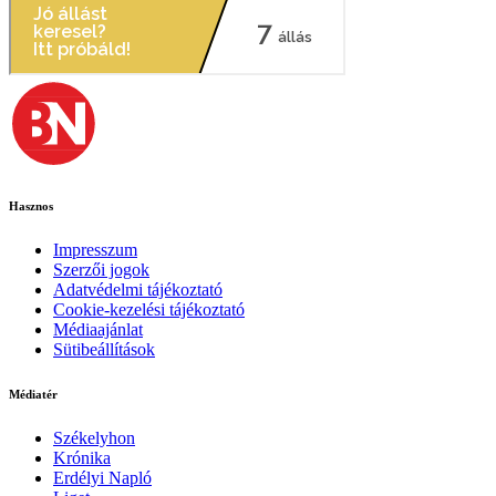
Hasznos
Impresszum
Szerzői jogok
Adatvédelmi tájékoztató
Cookie-kezelési tájékoztató
Médiaajánlat
Sütibeállítások
Médiatér
Székelyhon
Krónika
Erdélyi Napló