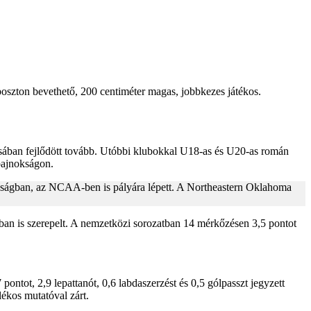
poszton bevethető, 200 centiméter magas, jobbkezes játékos.
lásában fejlődött tovább. Utóbbi klubokkal U18-as és U20-as román
-bajnokságon.
okságban, az NCAA-ben is pályára lépett. A Northeastern Oklahoma
ban is szerepelt. A nemzetközi sorozatban 14 mérkőzésen 3,5 pontot
pontot, 2,9 lepattanót, 0,6 labdaszerzést és 0,5 gólpasszt jegyzett
lékos mutatóval zárt.