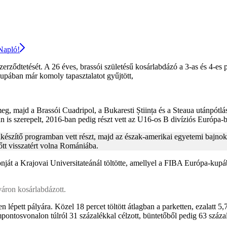
 Napló!
ződtetését. A 26 éves, brassói születésű kosárlabdázó a 3-as és 4-es 
pában már komoly tapasztalatot gyűjtött,
eg, majd a Brassói Cuadripol, a Bukaresti Știința és a Steaua utánpót
ban is szerepelt, 2016-ban pedig részt vett az U16-os B divíziós Európa
elkészítő programban vett részt, majd az észak-amerikai egyetemi bajn
tt visszatért volna Romániába.
nját a Krajovai Universitateánál töltötte, amellyel a FIBA Európa-kupá
áron kosárlabdázott.
lépett pályára. Közel 18 percet töltött átlagban a parketten, ezalatt 5,7 
pontosvonalon túlról 31 százalékkal célzott, büntetőből pedig 63 száza