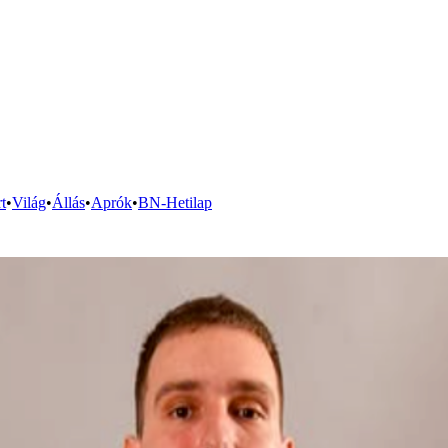
t
•
Világ
•
Állás
•
Aprók
•
BN-Hetilap