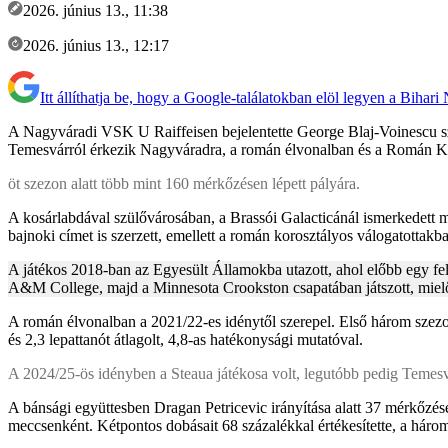
2026. június 13., 11:38
2026. június 13., 12:17
Itt állíthatja be, hogy a Google-találatokban elöl legyen a Bihari
A Nagyváradi VSK U Raiffeisen bejelentette George Blaj-Voinescu szer
Temesvárról érkezik Nagyváradra, a román élvonalban és a Román Ku
öt szezon alatt több mint 160 mérkőzésen lépett pályára.
A kosárlabdával szülővárosában, a Brassói Galacticánál ismerkedett m
bajnoki címet is szerzett, emellett a román korosztályos válogatottak
A játékos 2018-ban az Egyesült Államokba utazott, ahol előbb egy f
A&M College, majd a Minnesota Crookston csapatában játszott, mielő
A román élvonalban a 2021/22-es idénytől szerepel. Első három szezo
és 2,3 lepattanót átlagolt, 4,8-as hatékonysági mutatóval.
A 2024/25-ös idényben a Steaua játékosa volt, legutóbb pedig Temesv
A bánsági együttesben Dragan Petricevic irányítása alatt 37 mérkőzésen 
meccsenként. Kétpontos dobásait 68 százalékkal értékesítette, a három