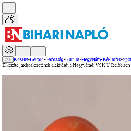
Közélet
•
Belföld
•
Gazdaság
•
Kultúra
•
Megyejáró
•
Kék hírek
•
Spor
24H
Elkezdte játékoskeretének alakítását a Nagyváradi VSK U Raiffeisen