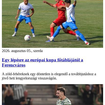
2026. augusztus 05., szerda
Egy lépésre az európai kupa főtáblájától a
Ferencváros
A zöld-fehéreknek egy döntetlen is elegendő a továbbjutáshoz a
jövő heti lengyelországi visszavágón.