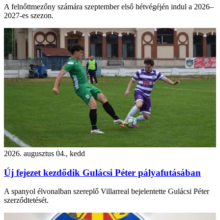
A felnőttmezőny számára szeptember első hétvégéjén indul a 2026–
2027-es szezon.
2026. augusztus 04., kedd
Új fejezet kezdődik Gulácsi Péter pályafutásában
A spanyol élvonalban szereplő Villarreal bejelentette Gulácsi Péter
szerződtetését.