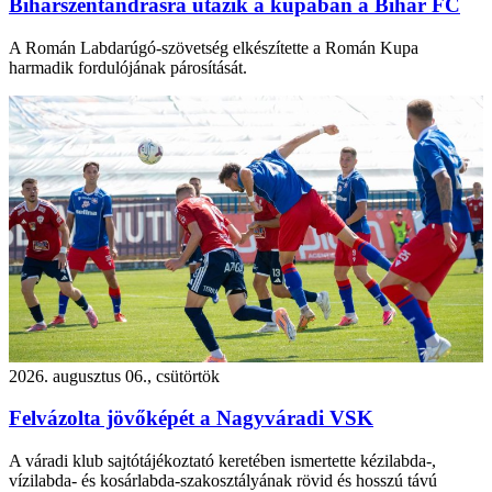
Biharszentandrásra utazik a kupában a Bihar FC
A Román Labdarúgó-szövetség elkészítette a Román Kupa
harmadik fordulójának párosítását.
2026. augusztus 06., csütörtök
Felvázolta jövőképét a Nagyváradi VSK
A váradi klub sajtótájékoztató keretében ismertette kézilabda-,
vízilabda- és kosárlabda-szakosztályának rövid és hosszú távú