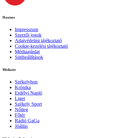
Hasznos
Impresszum
Szerzői jogok
Adatvédelmi tájékoztató
Cookie-kezelési tájékoztató
Médiaajánlat
Sütibeállítások
Médiatér
Székelyhon
Krónika
Erdélyi Napló
Liget
Székely Sport
Nőileg
Főtér
Rádió GaGa
Jóállás