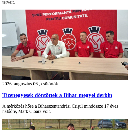
terveit.
2026. augusztus 06., csütörtök
Tizenegyesek döntöttek a Bihar megyei derbin
A mérkőzés hőse a Biharszentandrási Crișul mindössze 17 éves
hálóőre, Mark Cioară volt.