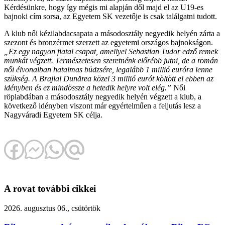
Kérdésünkre, hogy így mégis mi alapján dől majd el az U19-es
bajnoki cím sorsa, az Egyetem SK vezetője is csak találgatni tudott.
A klub női kézilabdacsapata a másodosztály negyedik helyén zárta a
szezont és bronzérmet szerzett az egyetemi országos bajnokságon.
„Ez egy nagyon fiatal csapat, amellyel Sebastian Tudor edző remek
munkát végzett. Természetesen szeretnénk előrébb jutni, de a román
női élvonalban hatalmas büdzsére, legalább 1 millió euróra lenne
szükség. A Brajlai Dunărea közel 3 millió eurót költött el ebben az
idényben és ez mindössze a hetedik helyre volt elég.”
Női
röplabdában a másodosztály negyedik helyén végzett a klub, a
következő idényben viszont már egyértelműen a feljutás lesz a
Nagyváradi Egyetem SK célja.
A rovat további cikkei
2026. augusztus 06., csütörtök