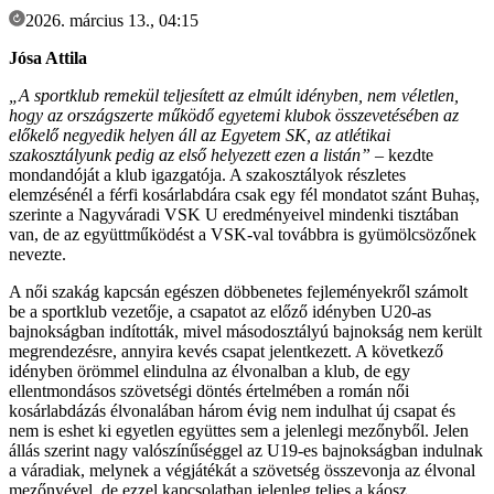
2026. március 13., 04:15
Jósa Attila
„A sportklub remekül teljesített az elmúlt idényben, nem véletlen,
hogy az országszerte működő egyetemi klubok összevetésében az
előkelő negyedik helyen áll az Egyetem SK, az atlétikai
szakosztályunk pedig az első helyezett ezen a listán”
– kezdte
mondandóját a klub igazgatója. A szakosztályok részletes
elemzésénél a férfi kosárlabdára csak egy fél mondatot szánt Buhaș,
szerinte a Nagyváradi VSK U eredményeivel mindenki tisztában
van, de az együttműködést a VSK-val továbbra is gyümölcsözőnek
nevezte.
A női szakág kapcsán egészen döbbenetes fejleményekről számolt
be a sportklub vezetője, a csapatot az előző idényben U20-as
bajnokságban indították, mivel másodosztályú bajnokság nem került
megrendezésre, annyira kevés csapat jelentkezett. A következő
idényben örömmel elindulna az élvonalban a klub, de egy
ellentmondásos szövetségi döntés értelmében a román női
kosárlabdázás élvonalában három évig nem indulhat új csapat és
nem is eshet ki egyetlen együttes sem a jelenlegi mezőnyből. Jelen
állás szerint nagy valószínűséggel az U19-es bajnokságban indulnak
a váradiak, melynek a végjátékát a szövetség összevonja az élvonal
mezőnyével, de ezzel kapcsolatban jelenleg teljes a káosz.