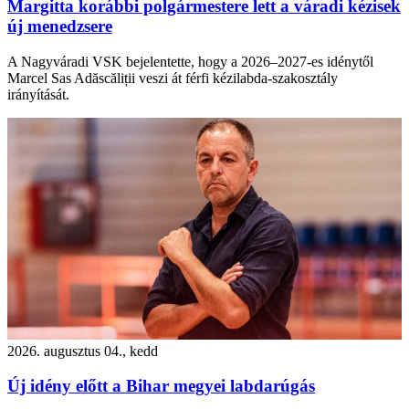
Margitta korábbi polgármestere lett a váradi kézisek
új menedzsere
A Nagyváradi VSK bejelentette, hogy a 2026–2027-es idénytől
Marcel Sas Adăscăliții veszi át férfi kézilabda-szakosztály
irányítását.
2026. augusztus 04., kedd
Új idény előtt a Bihar megyei labdarúgás