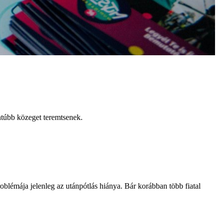
ntúbb közeget teremtsenek.
blémája jelenleg az utánpótlás hiánya. Bár korábban több fiatal