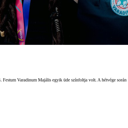
 Festum Varadinum Majális egyik üde színfoltja volt. A hétvége során r