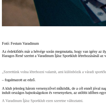
Fotó: Festum Varadinum
Az érdeklődés már a hétvége során megmutatta, hogy van igény az il
Haragos René szerint a Varadinum Íjász Sportklub létrehozásánál az 
„Szerettünk volna létrehozni valamit, ami különbözik a váradi sporté
– fogalmazott az edző.
A klub jelenleg három versenyzővel működik, de a cél ennél jóval nag
indult országos bajnokságokon és versenyeken, az utóbbi időben eg
A Varadinum Íjász Sportklub ezen szeretne változtatni.