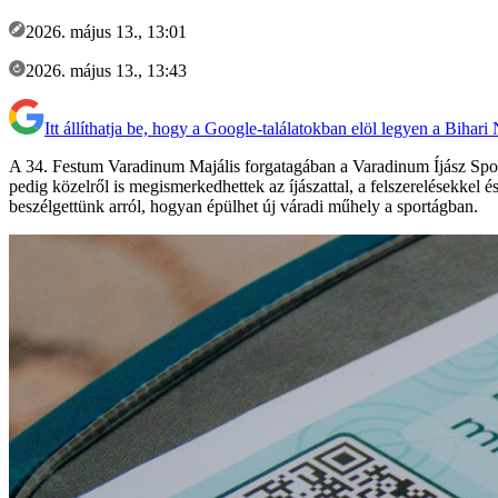
2026. május 13., 13:01
2026. május 13., 13:43
Itt állíthatja be, hogy a Google-találatokban elöl legyen a Bihari
A 34. Festum Varadinum Majális forgatagában a Varadinum Íjász Sportk
pedig közelről is megismerkedhettek az íjászattal, a felszerelésekkel
beszélgettünk arról, hogyan épülhet új váradi műhely a sportágban.