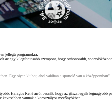
yen jellegű programokra.
volt az egyik legfontosabb szempont, hogy otthonosabb, sportolóközpo
letben. Egy olyan klubot, ahol valóban a sportoló van a középpontban”
yobb. Haragos René arról beszélt, hogy az íjászat egyik legnagyobb pro
yre kevesebben vannak a korosztályos mezőnyökben.