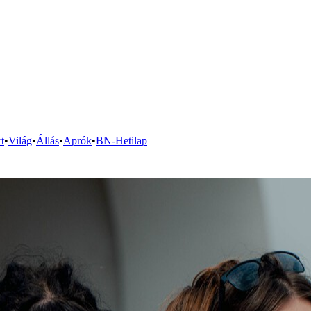
t
•
Világ
•
Állás
•
Aprók
•
BN-Hetilap