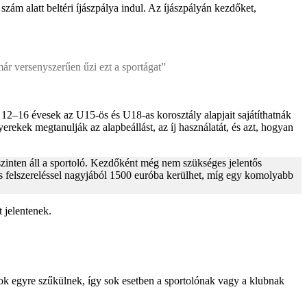
zám alatt beltéri íjászpálya indul. Az íjászpályán kezdőket,
 már versenyszerűen űzi ezt a sportágat”
 12–16 évesek az U15-ös és U18-as korosztály alapjait sajátíthatnák
rekek megtanulják az alapbeállást, az íj használatát, és azt, hogyan
szinten áll a sportoló. Kezdőként még nem szükséges jelentős
ljes felszereléssel nagyjából 1500 euróba kerülhet, míg egy komolyabb
 jelentenek.
ok egyre szűkülnek, így sok esetben a sportolónak vagy a klubnak