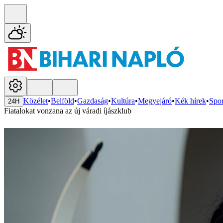
Közélet
•
Belföld
•
Gazdaság
•
Kultúra
•
Megyejáró
•
Kék hírek
•
Spor
24H
Fiatalokat vonzana az új váradi íjászklub