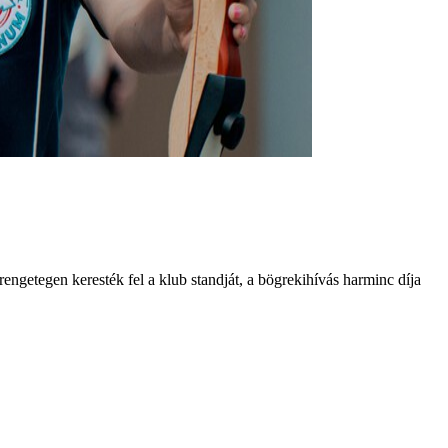
engetegen keresték fel a klub standját, a bögrekihívás harminc díja