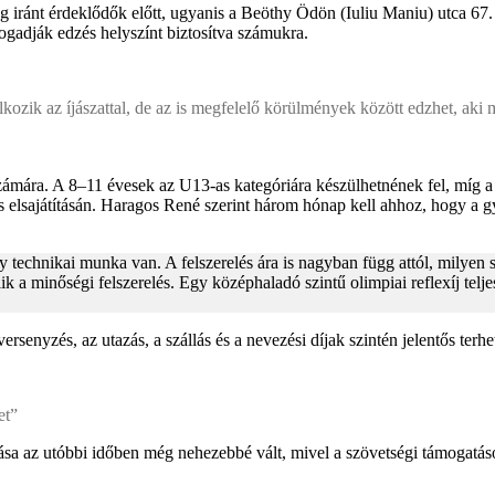
g iránt érdeklődők előtt, ugyanis a Beöthy Ödön (Iuliu Maniu) utca 67. s
fogadják edzés helyszínt biztosítva számukra.
álkozik az íjászattal, de az is megfelelő körülmények között edzhet, aki
zámára. A 8–11 évesek az U13-as kategóriára készülhetnének fel, míg a
elsajátításán. Haragos René szerint három hónap kell ahhoz, hogy a gye
y technikai munka van. A felszerelés ára is nagyban függ attól, milyen 
lik a minőségi felszerelés. Egy középhaladó szintű olimpiai reflexíj te
enyzés, az utazás, a szállás és a nevezési díjak szintén jelentős terhet
et”
ása az utóbbi időben még nehezebbé vált, mivel a szövetségi támogatás