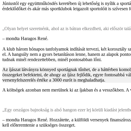
Júniustól egy együttműkösdés keretében új lehetőség is nyílik a sportá
érdeklődőket és akár más sportklubok leigazolt sportolóit is szívesen 
„Olyan helyet szeretnénk, ahol az is bátran elkezdheti, aki először tal
– mondta Haragos René.
A klub három hónapos tanfolyamok indítását tervezi, két korosztály s
el. A hangsúly nem a gyors betanításon lenne, hanem az alapok pontos 
tudnak minél rendezettebben, minél pontosabban lőni.
Az íjászat látványra könnyed sportágnak tűnhet, de a háttérben komol
összegeket befektetni, de ahogy az íjász fejlődik, egyre fontosabbá vá
versenyfelszerelés értéke a 3000 eurót is meghaladhatja.
A költségek azonban nem merülnek ki az íjakban és a vesszőkben. A vers
„Egy országos bajnokság is alsó hangon ezer lej körüli kiadást jelenth
– mondta Haragos René. Hozzátette, a külföldi versenyek finanszíroz
kell előteremtenie a szükséges összeget.