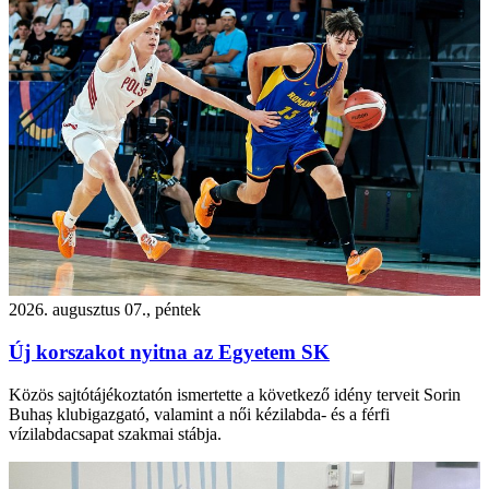
2026. augusztus 07., péntek
Új korszakot nyitna az Egyetem SK
Közös sajtótájékoztatón ismertette a következő idény terveit Sorin
Buhaș klubigazgató, valamint a női kézilabda- és a férfi
vízilabdacsapat szakmai stábja.