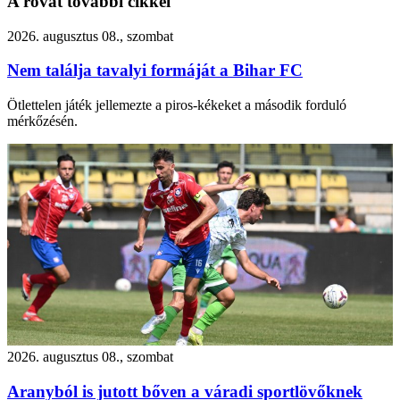
A rovat további cikkei
2026. augusztus 08., szombat
Nem találja tavalyi formáját a Bihar FC
Ötlettelen játék jellemezte a piros-kékeket a második forduló
mérkőzésén.
2026. augusztus 08., szombat
Aranyból is jutott bőven a váradi sportlövőknek