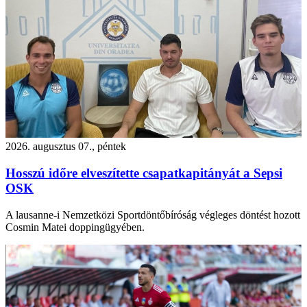
2026. augusztus 07., péntek
Hosszú időre elveszítette csapatkapitányát a Sepsi
OSK
A lausanne-i Nemzetközi Sportdöntőbíróság végleges döntést hozott
Cosmin Matei doppingügyében.