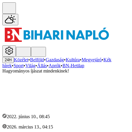
Közélet
•
Belföld
•
Gazdaság
•
Kultúra
•
Megyejáró
•
Kék
24H
hírek
•
Sport
•
Világ
•
Állás
•
Aprók
•
BN-Hetilap
Hagyományos íjászat mindenkinek!
2022. június 10., 08:45
2026. március 13., 04:15