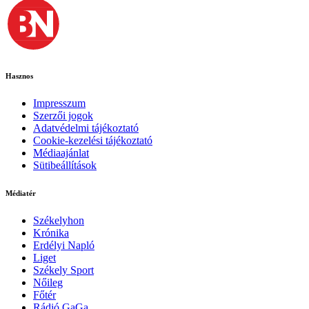
Hasznos
Impresszum
Szerzői jogok
Adatvédelmi tájékoztató
Cookie-kezelési tájékoztató
Médiaajánlat
Sütibeállítások
Médiatér
Székelyhon
Krónika
Erdélyi Napló
Liget
Székely Sport
Nőileg
Főtér
Rádió GaGa