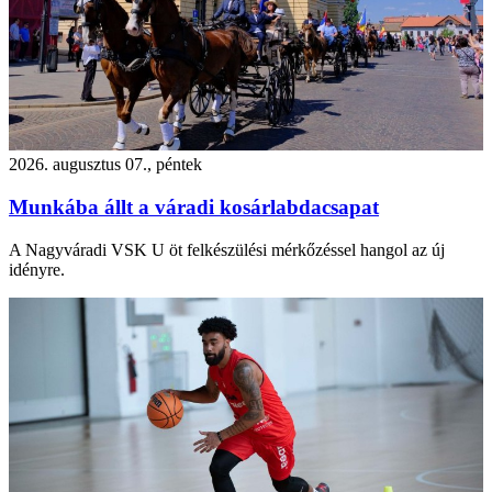
2026. augusztus 07., péntek
Munkába állt a váradi kosárlabdacsapat
A Nagyváradi VSK U öt felkészülési mérkőzéssel hangol az új
idényre.