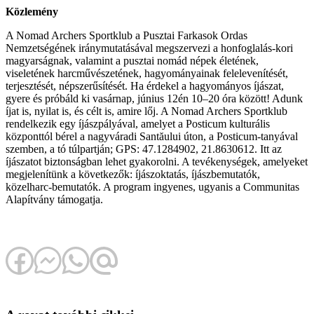
Közlemény
A Nomad Archers Sportklub a Pusztai Farkasok Ordas
Nemzetségének iránymutatásával megszervezi a honfoglalás-kori
magyarságnak, valamint a pusztai nomád népek életének,
viseletének harcművészetének, hagyományainak felelevenítését,
terjesztését, népszerűsítését. Ha érdekel a hagyományos íjászat,
gyere és próbáld ki vasárnap, június 12én 10–20 óra között! Adunk
íjat is, nyilat is, és célt is, amire lőj. A Nomad Archers Sportklub
rendelkezik egy íjászpályával, amelyet a Posticum kulturális
központtól bérel a nagyváradi Santăului úton, a Posticum-tanyával
szemben, a tó túlpartján; GPS: 47.1284902, 21.8630612. Itt az
íjászatot biztonságban lehet gyakorolni. A tevékenységek, amelyeket
megjelenítünk a következők: íjászoktatás, íjászbemutatók,
közelharc-bemutatók. A program ingyenes, ugyanis a Communitas
Alapítvány támogatja.