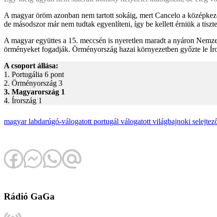
A magyar öröm azonban nem tartott sokáig, mert Cancelo a középkezdés
de másodszor már nem tudtak egyenlíteni, így be kellett érniük a tiszt
A magyar együttes a 15. meccsén is nyeretlen maradt a nyáron Nemzet
örményeket fogadják. Örményország hazai környezetben győzte le Íro
A csoport állása:
1. Portugália 6 pont
2. Örményország 3
3. Magyarország 1
4. Írország 1
magyar labdarúgó-válogatott
portugál válogatott
világbajnoki selejtez
Rádió GaGa