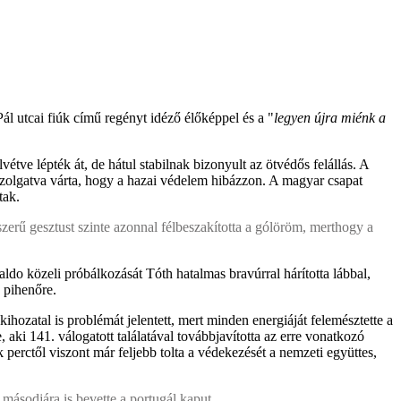
l utcai fiúk című regényt idéző élőképpel és a "
legyen újra miénk a
ve lépték át, de hátul stabilnak bizonyult az ötvédős felállás. A
szolgatva várta, hogy a hazai védelem hibázzon. A magyar csapat
tak.
zerű gesztust szinte azonnal félbeszakította a gólöröm, merthogy a
do közeli próbálkozását Tóth hatalmas bravúrral hárította lábbal,
k pihenőre.
hozatal is problémát jelentett, mert minden energiáját felemésztette a
 aki 141. válogatott találatával továbbjavította az erre vonatkozó
erctől viszont már feljebb tolta a védekezését a nemzeti együttes,
 másodjára is bevette a portugál kaput.