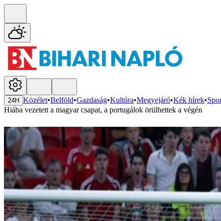
Közélet
•
Belföld
•
Gazdaság
•
Kultúra
•
Megyejáró
•
Kék hírek
•
Spor
24H
Hiába vezetett a magyar csapat, a portugálok örülhettek a végén