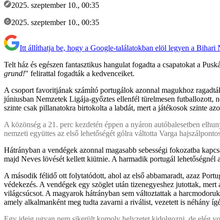
2025. szeptember 10., 00:35
2025. szeptember 10., 00:35
Itt állíthatja be, hogy a Google-találatokban elöl legyen a Bihari
Telt ház és egészen fantasztikus hangulat fogadta a csapatokat a Pus
grund!
" felirattal fogadták a kedvenceiket.
A csoport favoritjának számító portugálok azonnal magukhoz ragadták a
júniusban Nemzetek Ligája-győztes ellenfél türelmesen futballozott, 
szinte csak pillanatokra birtokolta a labdát, mert a játékosok szinte 
A közönség a 21. perc kezdetén éppen a nyáron autóbalesetben elhunyt 
nemzeti együttes az első lehetőségét gólra váltotta Varga hajszálpontos
Hátrányban a vendégek azonnal magasabb sebességi fokozatba kapcsolta
majd Neves lövését kellett kiütnie. A harmadik portugál lehetőségnél a
A második félidő ott folytatódott, ahol az első abbamaradt, azaz Port
védekezés. A vendégek egy szöglet után tizenegyeshez jutottak, mert a 
világcsúcsot. A magyarok hátrányban sem változtattak a harcmodorukon
amely alkalmanként meg tudta zavarni a riválist, vezetett is néhány ígé
Egy ideig ugyan nem sikerült komoly helyzetet kidolgozni, de elég volt