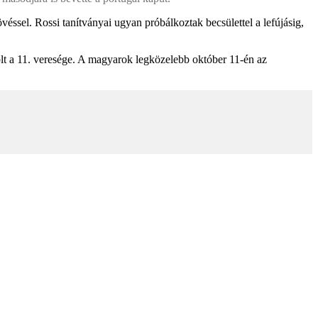
ssel. Rossi tanítványai ugyan próbálkoztak becsülettel a lefújásig,
lt a 11. veresége. A magyarok legközelebb október 11-én az