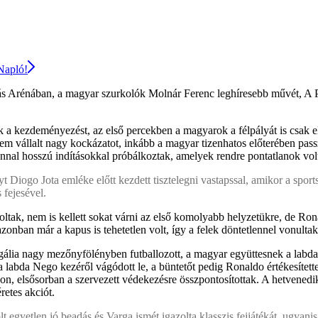
 Napló!
kás Arénában, a magyar szurkolók Molnár Ferenc leghíresebb művét, A Pá
 kezdeményezést, az első percekben a magyarok a félpályát is csak elvét
nem vállalt nagy kockázatot, inkább a magyar tizenhatos előterében pas
azonnal hosszú indításokkal próbálkoztak, amelyek rendre pontatlanok vol
Diogo Jota emléke előtt kezdett tisztelegni vastapssal, amikor a sports
 fejesével.
k, nem is kellett sokat várni az első komolyabb helyzetükre, de Ronal
zonban már a kapus is tehetetlen volt, így a felek döntetlennel vonulta
ugália nagy mezőnyfölényben futballozott, a magyar együttesnek a labdaki
labda Nego kezéről vágódott le, a büntetőt pedig Ronaldo értékesítette,
, elsősorban a szervezett védekezésre összpontosítottak. A hetvenedik p
retes akciót.
 egyetlen jó beadás és Varga ismét igazolta klasszis fejjátékát, ugyanis