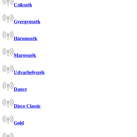
Csíkszék
Gyergyószék
Háromszék
Marosszék
Udvarhelyszék
Dance
Disco Classic
Gold