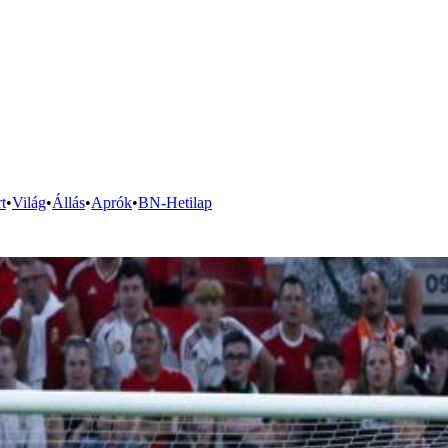
t
•
Világ
•
Állás
•
Aprók
•
BN-Hetilap