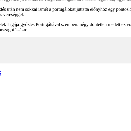
 után nem sokkal ismét a portugálokat juttatta előnyhöz egy pontoslövé
es vereséggel.
ek Ligája-győztes Portugáliával szemben: négy döntetlen mellett ez vo
rszágot 2–1-re.
ő