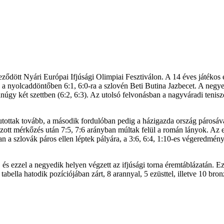
ződött Nyári Európai Ifjúsági Olimpiai Fesztiválon. A 14 éves játékos 
, a nyolcaddöntőben 6:1, 6:0-ra a szlovén Beti Butina Jazbecet. A neg
y két szettben (6:2, 6:3). Az utolsó felvonásban a nagyváradi teniszez
tottak tovább, a második fordulóban pedig a házigazda ország párosával
tt mérkőzés után 7:5, 7:6 arányban múltak felül a román lányok. Az elő
ban a szlovák páros ellen léptek pályára, a 3:6, 6:4, 1:10-es végeredmén
, és ezzel a negyedik helyen végzett az ifjúsági torna éremtáblázatán. 
abella hatodik pozíciójában zárt, 8 arannyal, 5 ezüsttel, illetve 10 b