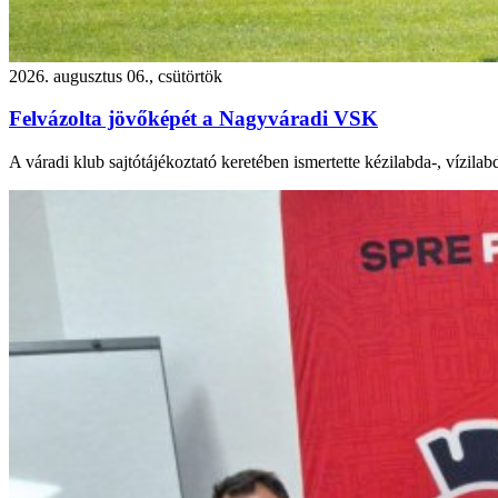
2026. augusztus 06., csütörtök
Felvázolta jövőképét a Nagyváradi VSK
A váradi klub sajtótájékoztató keretében ismertette kézilabda-, vízilab