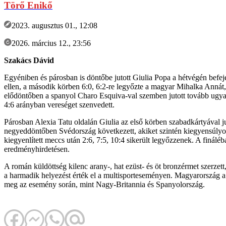
Törő Enikő
2023. augusztus 01., 12:08
2026. március 12., 23:56
Szakács Dávid
Egyéniben és párosban is döntőbe jutott Giulia Popa a hétvégén befeje
ellen, a második körben 6:0, 6:2-re legyőzte a magyar Mihalka Annát
elődöntőben a spanyol Charo Esquiva-val szemben jutott tovább ugyanúg
4:6 arányban vereséget szenvedett.
Párosban Alexia Tatu oldalán Giulia az első körben szabadkártyával ju
negyeddöntőben Svédország következett, akiket szintén kiegyensúlyozo
kiegyenlített meccs után 2:6, 7:5, 10:4 sikerült legyőzzenek. A finálé
eredményhirdetésen.
A román küldöttség kilenc arany-, hat ezüst- és öt bronzérmet szerzett
a harmadik helyezést érték el a multisporteseményen. Magyarország a t
meg az esemény során, mint Nagy-Britannia és Spanyolország.