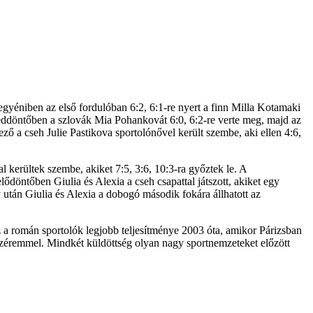
egyéniben az első fordulóban 6:2, 6:1-re nyert a finn Milla Kotamaki
yeddöntőben a szlovák Mia Pohankovát 6:0, 6:2-re verte meg, majd az
ő a cseh Julie Pastikova sportolónővel került szembe, aki ellen 4:6,
 kerültek szembe, akiket 7:5, 3:6, 10:3-ra győztek le. A
döntőben Giulia és Alexia a cseh csapattal játszott, akiket egy
y után Giulia és Alexia a dobogó második fokára állhatott az
Ez a román sportolók legjobb teljesítménye 2003 óta, amikor Párizsban
ronzéremmel. Mindkét küldöttség olyan nagy sportnemzeteket előzött