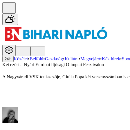
Közélet
•
Belföld
•
Gazdaság
•
Kultúra
•
Megyejáró
•
Kék hírek
•
Spor
24H
Két ezüst a Nyári Európai Ifjúsági Olimpiai Fesztiválon
A Nagyváradi VSK teniszezője, Giulia Popa két versenyszámban is ez