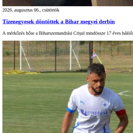
2026. augusztus 06., csütörtök
Tizenegyesek döntöttek a Bihar megyei derbin
A mérkőzés hőse a Biharszentandrási Crișul mindössze 17 éves hálóőr