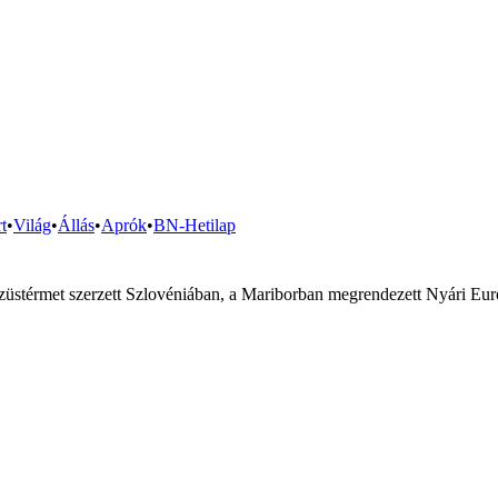
t
•
Világ
•
Állás
•
Aprók
•
BN-Hetilap
üstérmet szerzett Szlovéniában, a Mariborban megrendezett Nyári Eur