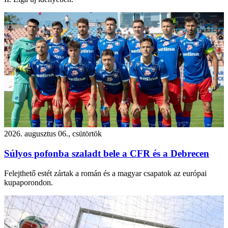
2026. augusztus 06., csütörtök
Súlyos pofonba szaladt bele a CFR és a Debrecen
Felejthető estét zártak a román és a magyar csapatok az európai
kupaporondon.