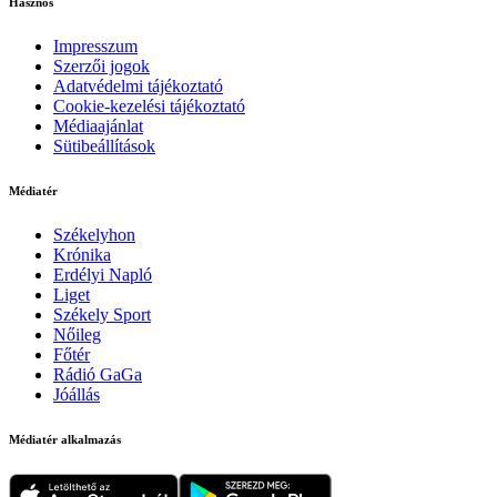
Hasznos
Impresszum
Szerzői jogok
Adatvédelmi tájékoztató
Cookie-kezelési tájékoztató
Médiaajánlat
Sütibeállítások
Médiatér
Székelyhon
Krónika
Erdélyi Napló
Liget
Székely Sport
Nőileg
Főtér
Rádió GaGa
Jóállás
Médiatér alkalmazás