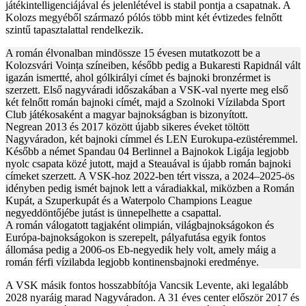
játékintelligenciájával és jelenlétével is stabil pontja a csapatnak. A
Kolozs megyéből származó pólós több mint két évtizedes felnőtt
szintű tapasztalattal rendelkezik.
A román élvonalban mindössze 15 évesen mutatkozott be a
Kolozsvári Voința színeiben, később pedig a Bukaresti Rapidnál vált
igazán ismertté, ahol gólkirályi címet és bajnoki bronzérmet is
szerzett. Első nagyváradi időszakában a VSK-val nyerte meg első
két felnőtt román bajnoki címét, majd a Szolnoki Vízilabda Sport
Club játékosaként a magyar bajnokságban is bizonyított.
Negrean 2013 és 2017 között újabb sikeres éveket töltött
Nagyváradon, két bajnoki címmel és LEN Eurokupa-ezüstéremmel.
Később a német Spandau 04 Berlinnel a Bajnokok Ligája legjobb
nyolc csapata közé jutott, majd a Steauával is újabb román bajnoki
címeket szerzett. A VSK-hoz 2022-ben tért vissza, a 2024–2025-ös
idényben pedig ismét bajnok lett a váradiakkal, miközben a Román
Kupát, a Szuperkupát és a Waterpolo Champions League
negyeddöntőjébe jutást is ünnepelhette a csapattal.
A román válogatott tagjaként olimpián, világbajnokságokon és
Európa-bajnokságokon is szerepelt, pályafutása egyik fontos
állomása pedig a 2006-os Eb-negyedik hely volt, amely máig a
román férfi vízilabda legjobb kontinensbajnoki eredménye.
A VSK másik fontos hosszabbítója Vancsik Levente, aki legalább
2028 nyaráig marad Nagyváradon. A 31 éves center először 2017 és