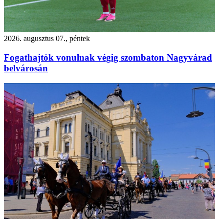
2026. augusztus 07., péntek
Fogathajtók vonulnak végig szombaton Nagyvárad
belvárosán