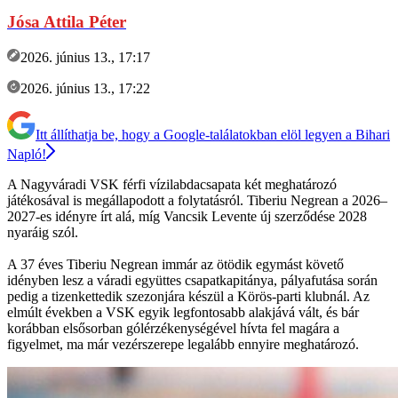
Jósa Attila Péter
2026. június 13., 17:17
2026. június 13., 17:22
Itt állíthatja be, hogy a Google-találatokban elöl legyen a Bihari
Napló!
A Nagyváradi VSK férfi vízilabdacsapata két meghatározó
játékosával is megállapodott a folytatásról. Tiberiu Negrean a 2026–
2027-es idényre írt alá, míg Vancsik Levente új szerződése 2028
nyaráig szól.
A 37 éves Tiberiu Negrean immár az ötödik egymást követő
idényben lesz a váradi együttes csapatkapitánya, pályafutása során
pedig a tizenkettedik szezonjára készül a Körös-parti klubnál. Az
elmúlt években a VSK egyik legfontosabb alakjává vált, és bár
korábban elsősorban gólérzékenységével hívta fel magára a
figyelmet, ma már vezérszerepe legalább ennyire meghatározó.