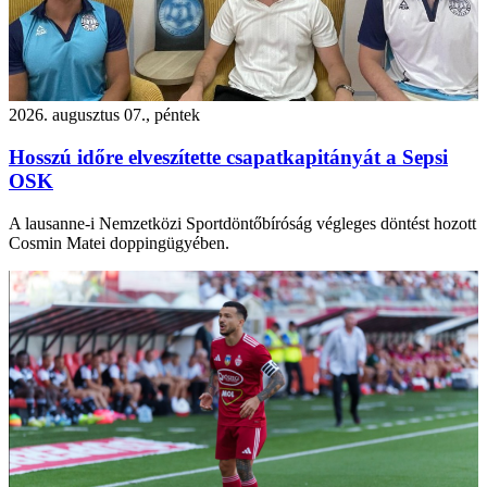
2026. augusztus 07., péntek
Hosszú időre elveszítette csapatkapitányát a Sepsi
OSK
A lausanne-i Nemzetközi Sportdöntőbíróság végleges döntést hozott
Cosmin Matei doppingügyében.