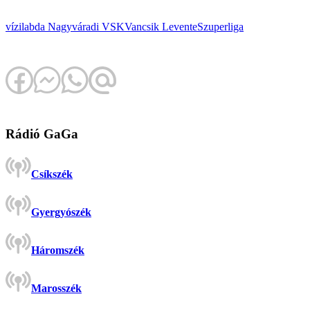
vízilabda
Nagyváradi VSK
Vancsik Levente
Szuperliga
Rádió GaGa
Csíkszék
Gyergyószék
Háromszék
Marosszék