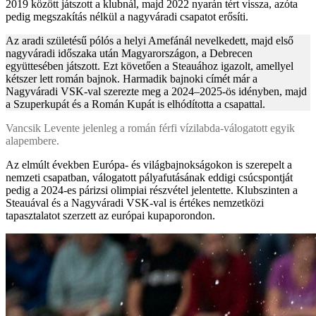
2019 között játszott a klubnál, majd 2022 nyarán tért vissza, azóta
pedig megszakítás nélkül a nagyváradi csapatot erősíti.
Az aradi születésű pólós a helyi Amefánál nevelkedett, majd első
nagyváradi időszaka után Magyarországon, a Debrecen
együttesében játszott. Ezt követően a Steauához igazolt, amellyel
kétszer lett román bajnok. Harmadik bajnoki címét már a
Nagyváradi VSK-val szerezte meg a 2024–2025-ös idényben, majd
a Szuperkupát és a Román Kupát is elhódította a csapattal.
Vancsik Levente jelenleg a román férfi vízilabda-válogatott egyik
alapembere.
Az elmúlt években Európa- és világbajnokságokon is szerepelt a
nemzeti csapatban, válogatott pályafutásának eddigi csúcspontját
pedig a 2024-es párizsi olimpiai részvétel jelentette. Klubszinten a
Steauával és a Nagyváradi VSK-val is értékes nemzetközi
tapasztalatot szerzett az európai kupaporondon.