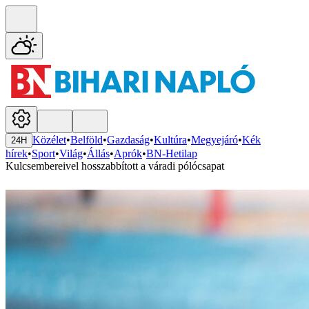
Közélet
•
Belföld
•
Gazdaság
•
Kultúra
•
Megyejáró
•
Kék
24H
hírek
•
Sport
•
Világ
•
Állás
•
Aprók
•
BN-Hetilap
Kulcsembereivel hosszabbított a váradi pólócsapat