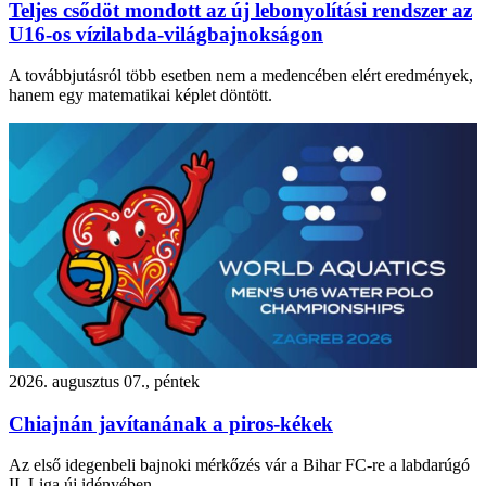
Teljes csődöt mondott az új lebonyolítási rendszer az
U16-os vízilabda-világbajnokságon
A továbbjutásról több esetben nem a medencében elért eredmények,
hanem egy matematikai képlet döntött.
2026. augusztus 07., péntek
Chiajnán javítanának a piros-kékek
Az első idegenbeli bajnoki mérkőzés vár a Bihar FC-re a labdarúgó
II. Liga új idényében.