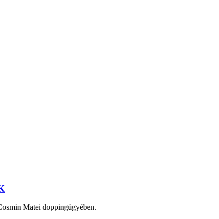
SK
t Cosmin Matei doppingügyében.