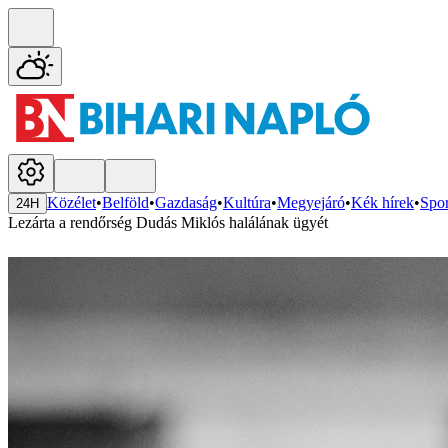
Közélet
•
Belföld
•
Gazdaság
•
Kultúra
•
Megyejáró
•
Kék hírek
•
Spor
24H
Lezárta a rendőrség Dudás Miklós halálának ügyét