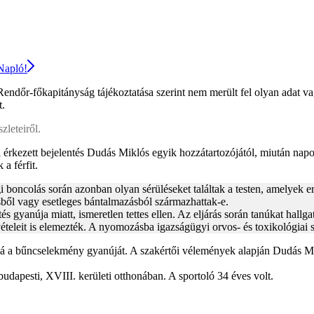
 Napló!
őr-főkapitányság tájékoztatása szerint nem merült fel olyan adat vagy
t.
zleteiről.
rkezett bejelentés Dudás Miklós egyik hozzátartozójától, miután napok 
 a férfit.
i boncolás során azonban olyan sérüléseket találtak a testen, amelyek e
ésből vagy esetleges bántalmazásból származhattak-e.
és gyanúja miatt, ismeretlen tettes ellen. Az eljárás során tanúkat hallga
vételeit is elemezték. A nyomozásba igazságügyi orvos- és toxikológiai 
lá a bűncselekmény gyanúját. A szakértői vélemények alapján Dudás Mik
dapesti, XVIII. kerületi otthonában. A sportoló 34 éves volt.