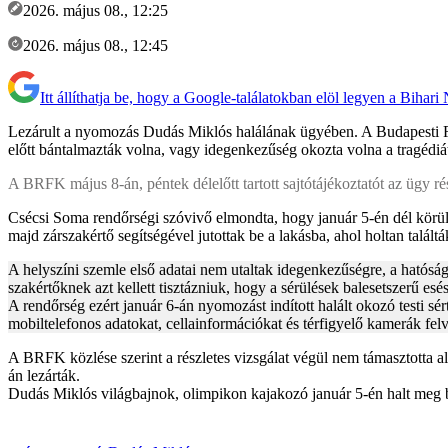
2026. május 08., 12:25
2026. május 08., 12:45
Itt állíthatja be, hogy a Google-találatokban elöl legyen a Bihari
Lezárult a nyomozás Dudás Miklós halálának ügyében. A Budapesti Rend
előtt bántalmazták volna, vagy idegenkezűség okozta volna a tragédiá
A BRFK május 8-án, péntek délelőtt tartott sajtótájékoztatót az ügy rés
Csécsi Soma rendőrségi szóvivő elmondta, hogy január 5-én dél körül é
majd zárszakértő segítségével jutottak be a lakásba, ahol holtan találták
A helyszíni szemle első adatai nem utaltak idegenkezűségre, a hatóság
szakértőknek azt kellett tisztázniuk, hogy a sérülések balesetszerű es
A rendőrség ezért január 6-án nyomozást indított halált okozó testi sért
mobiltelefonos adatokat, cellainformációkat és térfigyelő kamerák fel
A BRFK közlése szerint a részletes vizsgálat végül nem támasztotta a
án lezárták.
Dudás Miklós világbajnok, olimpikon kajakozó január 5-én halt meg bu