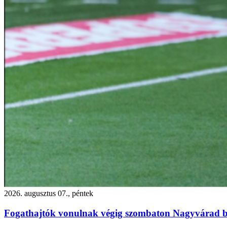
2026. augusztus 07., péntek
Fogathajtók vonulnak végig szombaton Nagyvárad b