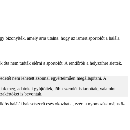
 bizonyíték, amely arra utalna, hogy az ismert sportolót a halála
óta nem tudták elérni a sportolót. A rendőrök a helyszínre siettek,
redetét nem lehetett azonnal egyértelműen megállapítani. A
ttak meg, adatokat gyűjtöttek, több szemlét is tartottak, valamint
szakértőket is bevontak.
lós halálát balesetszerű esés okozhatta, ezért a nyomozást május 6-