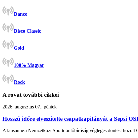
Dance
Disco Classic
Gold
100% Magyar
Rock
A rovat további cikkei
2026. augusztus 07., péntek
Hosszú időre elveszítette csapatkapitányát a Sepsi O
A lausanne-i Nemzetközi Sportdöntőbíróság végleges döntést hozot