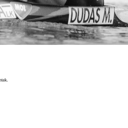
ntak.