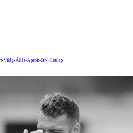
t
•
Világ
•
Állás
•
Aprók
•
BN-Hetilap