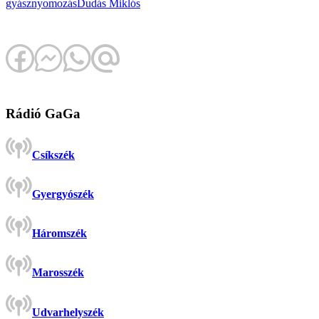
gyász
nyomozás
Dudás Miklós
Rádió GaGa
Csíkszék
Gyergyószék
Háromszék
Marosszék
Udvarhelyszék